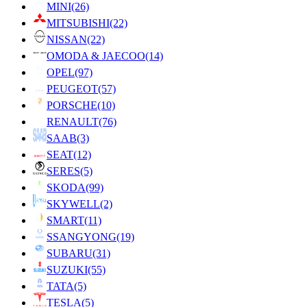
MINI
(26)
MITSUBISHI
(22)
NISSAN
(22)
OMODA & JAECOO
(14)
OPEL
(97)
PEUGEOT
(57)
PORSCHE
(10)
RENAULT
(76)
SAAB
(3)
SEAT
(12)
SERES
(5)
SKODA
(99)
SKYWELL
(2)
SMART
(11)
SSANGYONG
(19)
SUBARU
(31)
SUZUKI
(55)
TATA
(5)
TESLA
(5)