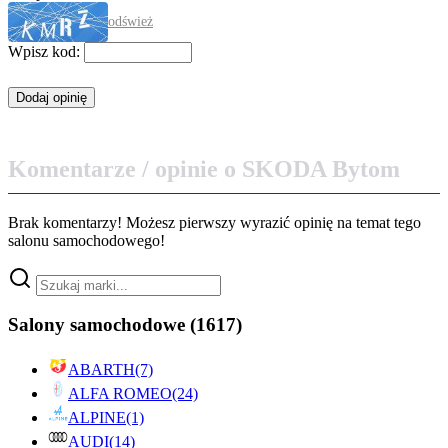
odśwież
Wpisz kod:
Komentarze / opinie o SKODA Bytom
Brak komentarzy! Możesz pierwszy wyrazić opinię na temat tego
salonu samochodowego!
Salony samochodowe
(1617)
ABARTH
(7)
ALFA ROMEO
(24)
ALPINE
(1)
AUDI
(14)