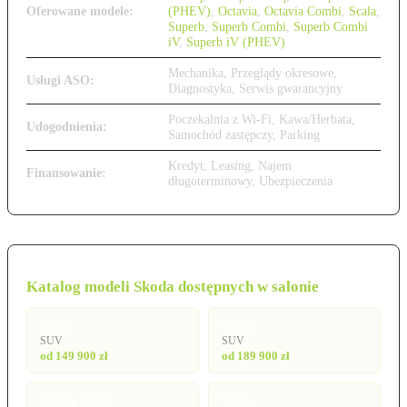
Oferowane modele:
(PHEV)
,
Octavia
,
Octavia Combi
,
Scala
,
Superb
,
Superb Combi
,
Superb Combi
iV
,
Superb iV (PHEV)
Mechanika, Przeglądy okresowe,
Usługi ASO:
Diagnostyka, Serwis gwarancyjny
Poczekalnia z Wi-Fi, Kawa/Herbata,
Udogodnienia:
Samochód zastępczy, Parking
Kredyt, Leasing, Najem
Finansowanie:
długoterminowy, Ubezpieczenia
Katalog modeli Skoda dostępnych w salonie
Elroq
Enyaq
SUV
SUV
od 149 900 zł
od 189 900 zł
Enyaq Coupé
Fabia