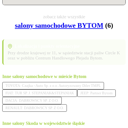
zobacz także wszystkie
salony samochodowe BYTOM
(6)
Lokalizacja i punkty orientacyjne
Przy drodze krajowej nr 11, w sąsiedztwie stacji paliw Circle K
oraz w pobliżu Centrum Handlowego Plejada Bytom.
Inne salony samochodowe w mieście Bytom
TOYOTA: Czajka - Auto Sp. z o.o. Autoryzowany Diler TMPL
FIAT: TUR SP. J. STEPANIAK&STEPANIAK
JEEP: Partner Bytom
DACIA: DABROWSCY SP. Z O.O.
RENAULT: DABROWSCY SP. Z O.O.
Inne salony Skoda w województwie śląskie