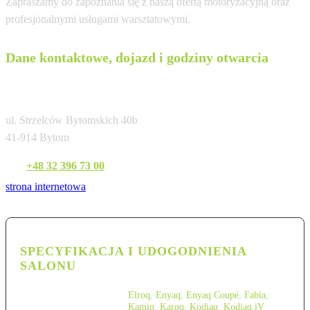
Zapraszamy do zapoznania się z naszą ofertą motoryzacyjną oraz
profesjonalnymi usługami warsztatowymi.
Dane kontaktowe, dojazd i godziny otwarcia
Lellek Bytom Autoryzowany Salon i Serwis
ul. Strzelców Bytomskich 40b
41-914 Bytom
Tel:
+48 32 396 73 00
strona internetowa
SPECYFIKACJA I UDOGODNIENIA
SALONU
Elroq
,
Enyaq
,
Enyaq Coupé
,
Fabia
,
Kamiq
,
Karoq
,
Kodiaq
,
Kodiaq iV