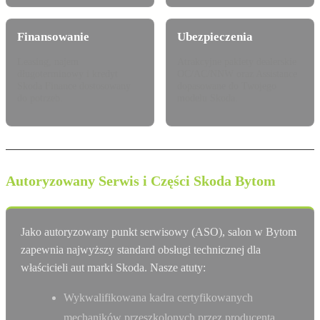
Finansowanie
Ubezpieczenia
Leasing, najem
Atrakcyjne pakiety dealerskie
długoterminowy i kredyt
OC/AC/NNW oraz Assistance
Skoda Finance dostosowany
dopasowane do Twojego
do potrzeb.
modelu Skoda.
Autoryzowany Serwis i Części Skoda Bytom
Jako autoryzowany punkt serwisowy (ASO), salon w Bytom
zapewnia najwyższy standard obsługi technicznej dla
właścicieli aut marki Skoda. Nasze atuty:
Wykwalifikowana kadra certyfikowanych
mechaników przeszkolonych przez producenta.