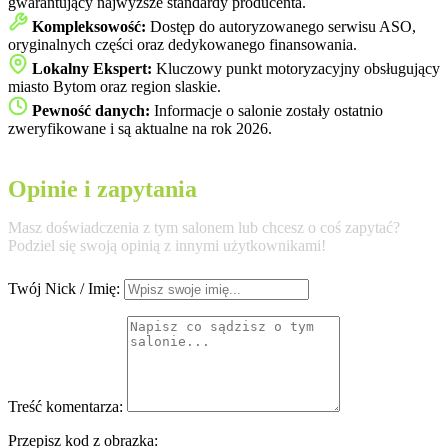
gwarantujący najwyższe standardy producenta.
Kompleksowość:
Dostęp do autoryzowanego serwisu ASO,
oryginalnych części oraz dedykowanego finansowania.
Lokalny Ekspert:
Kluczowy punkt motoryzacyjny obsługujący
miasto Bytom oraz region slaskie.
Pewność danych:
Informacje o salonie zostały ostatnio
zweryfikowane i są aktualne na rok 2026.
Opinie i zapytania
Masz doświadczenia z tym salonem lub chcesz o coś zapytać?
Podziel się swoją opinią z innymi użytkownikami!
Twój Nick / Imię:
Treść komentarza:
Przepisz kod z obrazka: