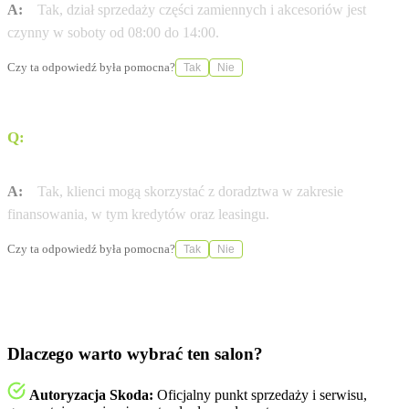
A:
Tak, dział sprzedaży części zamiennych i akcesoriów jest
czynny w soboty od 08:00 do 14:00.
Czy ta odpowiedź była pomocna?
Tak
Nie
Q:
Czy salon oferuje pomoc w finansowaniu zakupu
pojazdu?
A:
Tak, klienci mogą skorzystać z doradztwa w zakresie
finansowania, w tym kredytów oraz leasingu.
Czy ta odpowiedź była pomocna?
Tak
Nie
Dlaczego warto wybrać ten salon?
Autoryzacja Skoda:
Oficjalny punkt sprzedaży i serwisu,