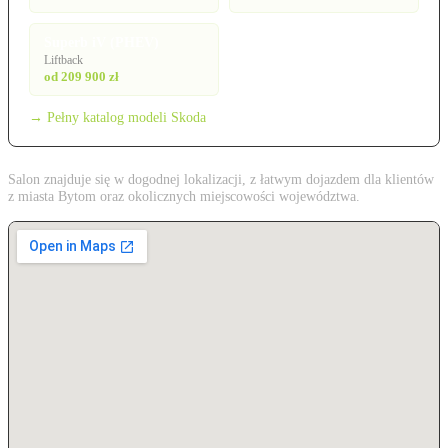
Superb iV (PHEV)
Liftback
od 209 900 zł
→ Pełny katalog modeli Skoda
Salon znajduje się w dogodnej lokalizacji, z łatwym dojazdem dla klientów
z miasta Bytom oraz okolicznych miejscowości województwa.