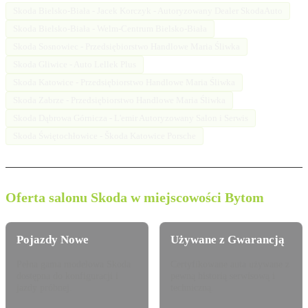
Skoda Bielsko-Biała - Jacek Korczyk - Autoryzowany Dealer SkodaAuto
Skoda Bielsko-Biała - Welm-Centrum Bielsko-Biała
Skoda Sosnowiec - Przedsiębiorstwo Handlowe Maria Śliwka
Skoda Gliwice - Auto Lellek Plus
Skoda Katowice - Przedsiębiorstwo Handlowe Maria Śliwka
Skoda Zabrze - Przedsiębiorstwo Handlowe Maria Śliwka
Skoda Dąbrowa Górnicza - L'emir Autoryzowany Salon i Serwis
Skoda Świętochłowice - Škoda Katowice Porsche
Oferta salonu Skoda w miejscowości Bytom
Pojazdy Nowe
Używane z Gwarancją
Pełna gama modelowa Skoda
Certyfikowane auta używane z
dostępna do konfiguracji i
pewną historią serwisową i
jazdy próbnej.
techniczną.