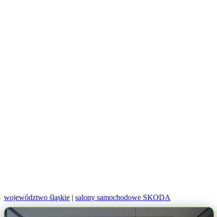
województwo śląskie
|
salony samochodowe SKODA