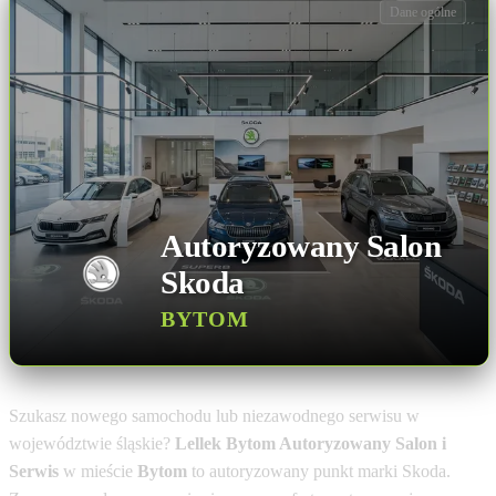
Dane ogólne
Autoryzowany Salon
Skoda
BYTOM
Szukasz nowego samochodu lub niezawodnego serwisu w
województwie śląskie?
Lellek Bytom Autoryzowany Salon i
Serwis
w mieście
Bytom
to autoryzowany punkt marki Skoda.