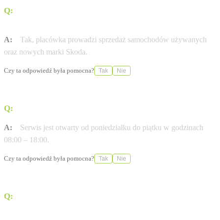
Q:
Czy w tym punkcie można zakupić samochód
używany?
A:
Tak, placówka prowadzi sprzedaż samochodów używanych
oraz nowych marki Skoda.
Czy ta odpowiedź była pomocna?
Tak
Nie
Q:
W jakich godzinach czynny jest serwis samochodowy?
A:
Serwis jest otwarty od poniedziałku do piątku w godzinach
08:00 – 18:00.
Czy ta odpowiedź była pomocna?
Tak
Nie
Q:
Czy w sobotę można nabyć części zamienne lub
akcesoria?