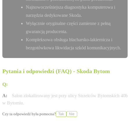
Najnowocześniejsza diagnostyka komputerowa i
narzędzia dedykowane Skoda.
Wyłącznie oryginalne części zamienne z pełną
gwarancją producenta.
Kompleksowa obsługa blacharsko-lakiernicza i
bezgotówkowa likwidacja szkód komunikacyjnych.
Pytania i odpowiedzi (FAQ) - Skoda Bytom
Q:
Gdzie dokładnie znajduje się salon Lellek w Bytomiu?
A:
Salon zlokalizowany jest przy ulicy Strzelców Bytomskich 40b
w Bytomiu.
Czy ta odpowiedź była pomocna?
Tak
Nie