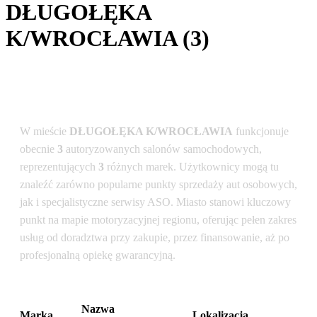
DŁUGOŁĘKA
K/WROCŁAWIA (3)
Podsumowanie dla lokalizacji: DŁUGOŁĘKA
K/WROCŁAWIA
W mieście
DŁUGOŁĘKA K/WROCŁAWIA
funkcjonuje
obecnie
3
autoryzowanych salonów samochodowych,
reprezentujących
3
różnych marek. Użytkownicy mogą tu
znaleźć zarówno popularne punkty sprzedaży aut osobowych,
jak i specjalistyczne serwisy ASO. Miasto stanowi kluczowy
punkt na mapie motoryzacyjnej regionu, oferując pełen zakres
usług od doradztwa przy zakupie, przez finansowanie, aż po
profesjonalną opiekę gwarancyjną.
Nazwa
Marka
Lokalizacja