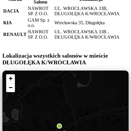
Salonu
NAWROT
UL. WROCŁAWSKA 33B,
DACIA
SP. Z O.O.
DŁUGOŁĘKA K/WROCŁAWIA
GAM Sp. z
KIA
Wrocławska 35, Długołęka
o.o.
NAWROT
UL. WROCŁAWSKA 33B ,
RENAULT
SP. Z O.O.
DŁUGOŁĘKA K/WROCŁAWIA
Lokalizacja wszystkich salonów w mieście
DŁUGOŁĘKA K/WROCŁAWIA
+
−