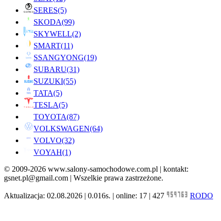
SERES
(5)
SKODA
(99)
SKYWELL
(2)
SMART
(11)
SSANGYONG
(19)
SUBARU
(31)
SUZUKI
(55)
TATA
(5)
TESLA
(5)
TOYOTA
(87)
VOLKSWAGEN
(64)
VOLVO
(32)
VOYAH
(1)
© 2009-2026 www.salony-samochodowe.com.pl | kontakt:
gsnet.pl@gmail.com | Wszelkie prawa zastrzeżone.
Aktualizacja: 02.08.2026 | 0.016s. | online: 17 | 427
RODO