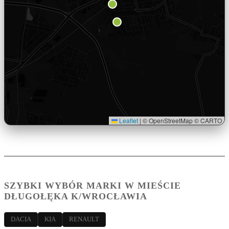
Leaflet
|
© OpenStreetMap © CARTO
SZYBKI WYBÓR MARKI W MIEŚCIE
DŁUGOŁĘKA K/WROCŁAWIA
DACIA
KIA
RENAULT