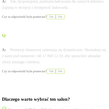
A:
Tak, dysponujemy punktami ładowania dla naszych klientów.
Zapytaj w recepcji o dostępność ładowarki.
Czy ta odpowiedź była pomocna?
Tak
Nie
Q:
Czy dostępny jest leasing 0% na wybrane modele
Volvo?
A:
Promocje finansowe zmieniają się dynamicznie. Skontaktuj się
z nami pod numerem +48 17 860 12 20, aby sprawdzić aktualne
oferty leasingu i kredytu.
Czy ta odpowiedź była pomocna?
Tak
Nie
Dlaczego warto wybrać ten salon?