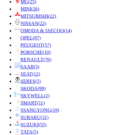
MG
(25)
MINI
(26)
MITSUBISHI
(22)
NISSAN
(22)
OMODA & JAECOO
(14)
OPEL
(97)
PEUGEOT
(57)
PORSCHE
(10)
RENAULT
(76)
SAAB
(3)
SEAT
(12)
SERES
(5)
SKODA
(99)
SKYWELL
(2)
SMART
(11)
SSANGYONG
(19)
SUBARU
(31)
SUZUKI
(55)
TATA
(5)