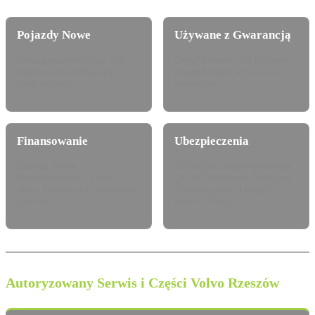
Pojazdy Nowe
Używane z Gwarancją
Pełna gama modelowa Volvo
Certyfikowane auta używane z
dostępna do konfiguracji i
pewną historią serwisową i
jazdy próbnej.
techniczną.
Finansowanie
Ubezpieczenia
Leasing, najem
Atrakcyjne pakiety dealerskie
długoterminowy i kredyt
OC/AC/NNW oraz Assistance
Volvo Finance dostosowany do
dopasowane do Twojego
potrzeb.
modelu Volvo.
Autoryzowany Serwis i Części Volvo Rzeszów