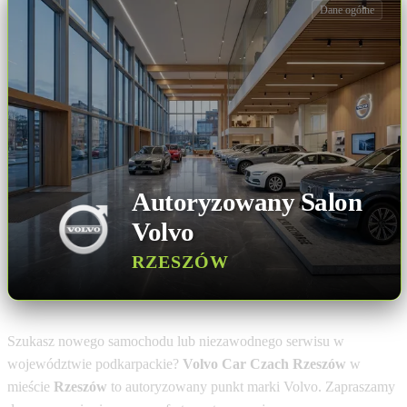
Dane ogólne
Autoryzowany Salon
Volvo
RZESZÓW
Szukasz nowego samochodu lub niezawodnego serwisu w
województwie podkarpackie?
Volvo Car Czach Rzeszów
w
mieście
Rzeszów
to autoryzowany punkt marki Volvo. Zapraszamy