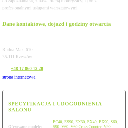
do zapoznania się z naszą ofertą motoryzacyjną oraz
profesjonalnymi usługami warsztatowymi.
Dane kontaktowe, dojazd i godziny otwarcia
Volvo Car Czach Rzeszów
Rudna Mała 610
35-111 Rzeszów
Tel:
+48 17 860 12 20
strona internetowa
SPECYFIKACJA I UDOGODNIENIA
SALONU
EC40
,
ES90
,
EX30
,
EX40
,
EX90
,
S60
,
Oferowane modele:
S90
,
V60
,
V60 Cross Country
,
V90