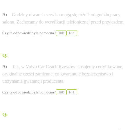
mieście Rzeszów?
A:
Godziny otwarcia serwisu mogą się różnić od godzin pracy
salonu. Zachęcamy do weryfikacji telefonicznej przed przyjazdem.
Czy ta odpowiedź była pomocna?
Tak
Nie
Q:
Czy stosujecie wyłącznie oryginalne części Volvo?
A:
Tak, w Volvo Car Czach Rzeszów stosujemy certyfikowane,
oryginalne części zamienne, co gwarantuje bezpieczeństwo i
utrzymanie gwarancji producenta.
Czy ta odpowiedź była pomocna?
Tak
Nie
Q:
Czy w salonie Volvo Car Czach Rzeszów naładuję
auto elektryczne?