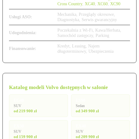
Cross Country
,
XC40
,
XC60
,
XC90
Mechanika, Przeglądy okresowe,
Usługi ASO:
Diagnostyka, Serwis gwarancyjny
Poczekalnia z Wi-Fi, Kawa/Herbata,
Udogodnienia:
Samochód zastępczy, Parking
Kredyt, Leasing, Najem
Finansowanie:
długoterminowy, Ubezpieczenia
Katalog modeli Volvo dostępnych w salonie
EC40
ES90
SUV
Sedan
od 219 900 zł
od 349 900 zł
EX30
EX40
SUV
SUV
od 159 900 zł
od 209 900 zł