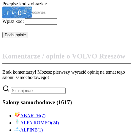
Przepisz kod z obrazka:
odśwież
Wpisz kod:
Komentarze / opinie o VOLVO Rzeszów
Brak komentarzy! Możesz pierwszy wyrazić opinię na temat tego
salonu samochodowego!
Salony samochodowe
(1617)
ABARTH
(7)
ALFA ROMEO
(24)
ALPINE
(1)