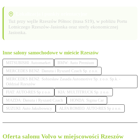
Lokalizacja i punkty orientacyjne
Tuż przy węźle Rzeszów Północ (trasa S19), w pobliżu Portu
Lotniczego Rzeszów-Jasionka oraz strefy ekonomicznej
Jasionka.
Inne salony samochodowe w mieście Rzeszów
MITSUBISHI: Automarket
BMW: Auto Premium
MERCEDES BENZ: Danuta i Ryszard Czach Sp. z o.o.
MERCEDES BENZ: Sobiesław Zasada Automotive Sp. z o.o. Sp.k. -
Oddział Rzeszów
FIAT: AUTO-RES Sp z o.o.
KIA: MULTITRUCK Sp. z o.o.
MAZDA: Danuta i Ryszard Czach
HONDA: Sigma Car
SUZUKI: Auto Jakubowscy
ALFA ROMEO: AUTO-RES Sp z o.o.
Oferta salonu Volvo w miejscowości Rzeszów