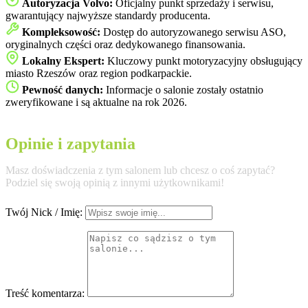
Autoryzacja Volvo:
Oficjalny punkt sprzedaży i serwisu,
gwarantujący najwyższe standardy producenta.
Kompleksowość:
Dostęp do autoryzowanego serwisu ASO,
oryginalnych części oraz dedykowanego finansowania.
Lokalny Ekspert:
Kluczowy punkt motoryzacyjny obsługujący
miasto Rzeszów oraz region podkarpackie.
Pewność danych:
Informacje o salonie zostały ostatnio
zweryfikowane i są aktualne na rok 2026.
Opinie i zapytania
Masz doświadczenia z tym salonem lub chcesz o coś zapytać?
Podziel się swoją opinią z innymi użytkownikami!
Twój Nick / Imię:
Treść komentarza: