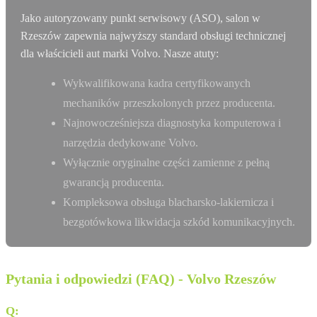
Jako autoryzowany punkt serwisowy (ASO), salon w
Rzeszów zapewnia najwyższy standard obsługi technicznej
dla właścicieli aut marki Volvo. Nasze atuty:
Wykwalifikowana kadra certyfikowanych
mechaników przeszkolonych przez producenta.
Najnowocześniejsza diagnostyka komputerowa i
narzędzia dedykowane Volvo.
Wyłącznie oryginalne części zamienne z pełną
gwarancją producenta.
Kompleksowa obsługa blacharsko-lakiernicza i
bezgotówkowa likwidacja szkód komunikacyjnych.
Pytania i odpowiedzi (FAQ) - Volvo Rzeszów
Q:
W jakich godzinach otwarty jest serwis Volvo w