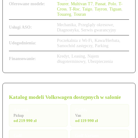
Oferowane modele:
Tourer
,
Multivan T7
,
Passat
,
Polo
,
T-
Cross
,
T-Roc
,
Taigo
,
Tayron
,
Tiguan
,
Touareg
,
Touran
Mechanika, Przeglądy okresowe,
Usługi ASO:
Diagnostyka, Serwis gwarancyjny
Poczekalnia z Wi-Fi, Kawa/Herbata,
Udogodnienia:
Samochód zastępczy, Parking
Kredyt, Leasing, Najem
Finansowanie:
długoterminowy, Ubezpieczenia
Katalog modeli Volkswagen dostępnych w salonie
Amarok
Caddy
Pickup
Van
od 219 990 zł
od 119 990 zł
Golf
Golf Variant