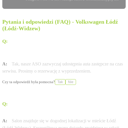
Pytania i odpowiedzi (FAQ) - Volkswagen Łódź
(Łódź-Widzew)
Q:
Czy Autoryzowana Stacja Obsługi (ASO) Volkswagen
Krotoski Łódź (Niciarniana) oferuje samochody
zastępcze?
A:
Tak, nasze ASO zazwyczaj udostępnia auta zastępcze na czas
serwisu. Prosimy o rezerwację z wyprzedzeniem.
Czy ta odpowiedź była pomocna?
Tak
Nie
Q:
Jak dojechać do salonu Volkswagen Krotoski Łódź
(Niciarniana) przy ul. ul. Niciarniana 51/53?
A:
Salon znajduje się w dogodnej lokalizacji w mieście Łódź
(Łódź-Widzew). Szczegółową mapę dojazdu znajdziesz w sekcji