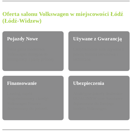
Oferta salonu Volkswagen w miejscowości Łódź
(Łódź-Widzew)
Pojazdy Nowe
Używane z Gwarancją
Pełna gama modelowa
Certyfikowane auta używane z
Volkswagen dostępna do
pewną historią serwisową i
konfiguracji i jazdy próbnej.
techniczną.
Finansowanie
Ubezpieczenia
Leasing, najem
Atrakcyjne pakiety dealerskie
długoterminowy i kredyt
OC/AC/NNW oraz Assistance
Volkswagen Finance
dopasowane do Twojego
dostosowany do potrzeb.
modelu Volkswagen.