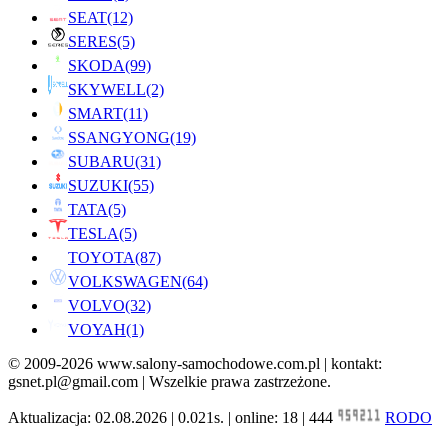
SEAT
(12)
SERES
(5)
SKODA
(99)
SKYWELL
(2)
SMART
(11)
SSANGYONG
(19)
SUBARU
(31)
SUZUKI
(55)
TATA
(5)
TESLA
(5)
TOYOTA
(87)
VOLKSWAGEN
(64)
VOLVO
(32)
VOYAH
(1)
© 2009-2026 www.salony-samochodowe.com.pl | kontakt:
gsnet.pl@gmail.com | Wszelkie prawa zastrzeżone.
Aktualizacja: 02.08.2026 | 0.021s. | online: 18 | 444
RODO