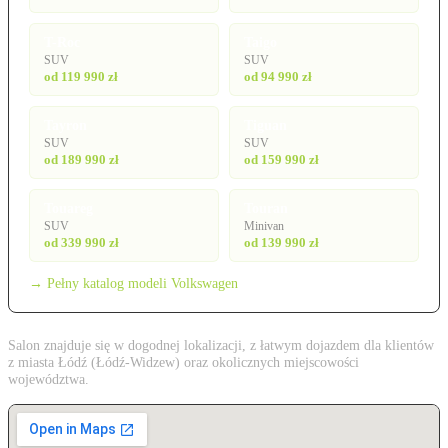
T-Roc
Taigo
SUV
SUV
od 119 990 zł
od 94 990 zł
Tayron
Tiguan
SUV
SUV
od 189 990 zł
od 159 990 zł
Touareg
Touran
SUV
Minivan
od 339 990 zł
od 139 990 zł
→ Pełny katalog modeli Volkswagen
Salon znajduje się w dogodnej lokalizacji, z łatwym dojazdem dla klientów
z miasta Łódź (Łódź-Widzew) oraz okolicznych miejscowości
województwa.