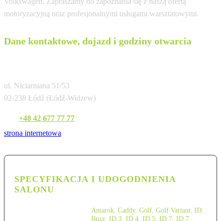
Volkswagen. Zapraszamy do zapoznania się z naszą ofertą
motoryzacyjną oraz profesjonalnymi usługami warsztatowymi.
Dane kontaktowe, dojazd i godziny otwarcia
Volkswagen Krotoski Łódź (Niciarniana)
ul. Niciarniana 51/53
92-238 Łódź (Łódź-Widzew)
Tel:
+48 42 677 77 77
strona internetowa
SPECYFIKACJA I UDOGODNIENIA
SALONU
Amarok
,
Caddy
,
Golf
,
Golf Variant
,
ID.
Buzz
,
ID.3
,
ID.4
,
ID.5
,
ID.7
,
ID.7