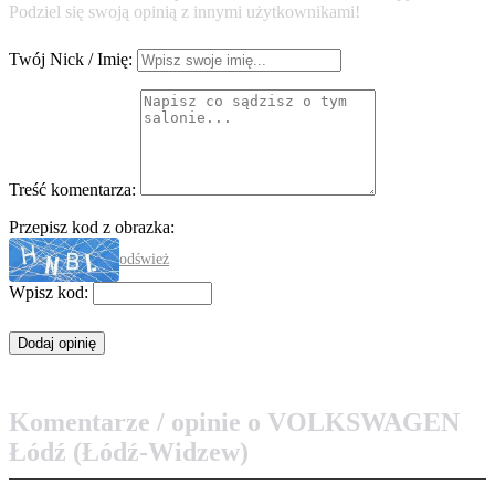
Podziel się swoją opinią z innymi użytkownikami!
Twój Nick / Imię:
Treść komentarza:
Przepisz kod z obrazka:
odśwież
Wpisz kod:
Komentarze / opinie o VOLKSWAGEN
Łódź (Łódź-Widzew)