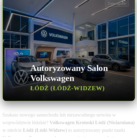
Dane ogólne
Autoryzowany Salon
Volkswagen
ŁÓDŹ (ŁÓDŹ-WIDZEW)
Szukasz nowego samochodu lub niezawodnego serwisu w
województwie łódzkie?
Volkswagen Krotoski Łódź (Niciarniana)
w mieście
Łódź (Łódź-Widzew)
to autoryzowany punkt marki