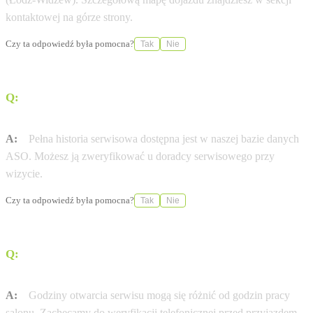
kontaktowej na górze strony.
Czy ta odpowiedź była pomocna?
Tak
Nie
Q:
Gdzie sprawdzę historię serwisową mojej
Volkswagen?
A:
Pełna historia serwisowa dostępna jest w naszej bazie danych
ASO. Możesz ją zweryfikować u doradcy serwisowego przy
wizycie.
Czy ta odpowiedź była pomocna?
Tak
Nie
Q:
W jakich godzinach otwarty jest serwis Volkswagen w
mieście Łódź (Łódź-Widzew)?
A:
Godziny otwarcia serwisu mogą się różnić od godzin pracy
salonu. Zachęcamy do weryfikacji telefonicznej przed przyjazdem.