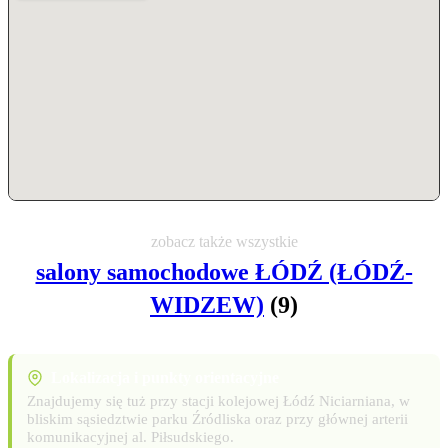
zobacz także wszystkie
salony samochodowe ŁÓDŹ (ŁÓDŹ-
WIDZEW)
(9)
Lokalizacja i punkty orientacyjne
Znajdujemy się tuż przy stacji kolejowej Łódź Niciarniana, w
bliskim sąsiedztwie parku Źródliska oraz przy głównej arterii
komunikacyjnej al. Piłsudskiego.