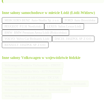
Inne salony samochodowe w mieście Łódź (Łódź-Widzew)
MERCEDES BENZ: Auto-Studio Sp. z o.o.
FORD: Auto Brzezińska
PEUGEOT: P.U.H. Nordyński
LEXUS: Salon Lexus Łódź
BMW: BMW Premium Arena Łódź (Rokicińska)
VOLVO: Volvo Car Bednarek Łódź
DACIA: JASZPOL SP. Z O.O.
RENAULT: JASZPOL SP. Z O.O.
Inne salony Volkswagen w województwie łódzkie
Volkswagen Piotrków Trybunalski - ZIMNY
Volkswagen Zduńska Wola - AUTOWEBER
Volkswagen Łódź (Łódź-Górna) - IDCZAK
Volkswagen Łódź (Łódź-Bałuty) - Bednarek - Tomasz Bednarek
Volkswagen Łódź (Łódź-Bałuty) - Bednarek Łódź
Volkswagen Zgierz - Idczak Zgierz