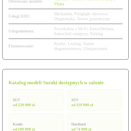
Oferowane modele:
Vitara
Mechanika, Przeglądy okresowe,
Usługi ASO:
Diagnostyka, Serwis gwarancyjny
Poczekalnia z Wi-Fi, Kawa/Herbata,
Udogodnienia:
Samochód zastępczy, Parking
Kredyt, Leasing, Najem
Finansowanie:
długoterminowy, Ubezpieczenia
Katalog modeli Suzuki dostępnych w salonie
Across
S-Cross
SUV
SUV
od 229 900 zł
od 119 900 zł
Swace
Swift 2024
Kombi
Hatchback
od 109 900 zł
od 74 900 zł