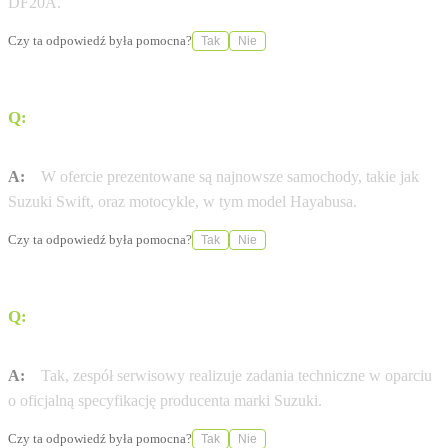
DF20A.
Czy ta odpowiedź była pomocna?
Tak
Nie
Q:
Jakie modele pojazdów Suzuki są prezentowane w
ełckim salonie?
A:
W ofercie prezentowane są najnowsze samochody, takie jak
Suzuki Swift, oraz motocykle, w tym model Hayabusa.
Czy ta odpowiedź była pomocna?
Tak
Nie
Q:
Czy serwis wykonuje naprawy zgodnie ze
specyfikacją producenta?
A:
Tak, zespół serwisowy realizuje zadania techniczne w oparciu
o oficjalną specyfikację producenta marki Suzuki.
Czy ta odpowiedź była pomocna?
Tak
Nie