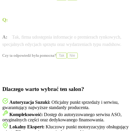
Q:
Czy dealer informuje o nowościach i wydarzeniach
marki?
A:
Tak, firma udostępnia informacje o premierach rynkowych,
specjalnych edycjach sprzętu oraz wydarzeniach typu roadshow.
Czy ta odpowiedź była pomocna?
Tak
Nie
Dlaczego warto wybrać ten salon?
Autoryzacja Suzuki:
Oficjalny punkt sprzedaży i serwisu,
gwarantujący najwyższe standardy producenta.
Kompleksowość:
Dostęp do autoryzowanego serwisu ASO,
oryginalnych części oraz dedykowanego finansowania.
Lokalny Ekspert:
Kluczowy punkt motoryzacyjny obsługujący