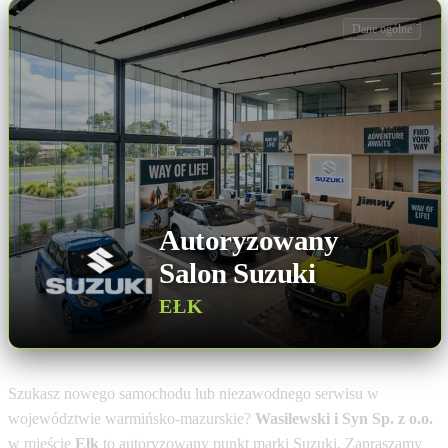
Dane ogólne
Autoryzowany
Salon Suzuki
EŁK
Szukasz nowego samochodu lub niezawodnego serwisu w
województwie warmińsko-mazurskie?
Wasilewski i Syn Sp. z o.o.
w mieście
Ełk
to autoryzowany punkt marki Suzuki. Zapraszamy