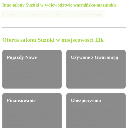
Inne salony Suzuki w województwie warmińsko-mazurskie
Suzuki Elbląg - Gołębiewski
Suzuki Olsztyn - Max-Usługa
Oferta salonu Suzuki w miejscowości Ełk
Pojazdy Nowe
Używane z Gwarancją
Pełna gama modelowa Suzuki
Certyfikowane auta używane z
dostępna do konfiguracji i
pewną historią serwisową i
jazdy próbnej.
techniczną.
Finansowanie
Ubezpieczenia
Leasing, najem
Atrakcyjne pakiety dealerskie
długoterminowy i kredyt
OC/AC/NNW oraz Assistance
Suzuki Finance dostosowany
dopasowane do Twojego
do potrzeb.
modelu Suzuki.