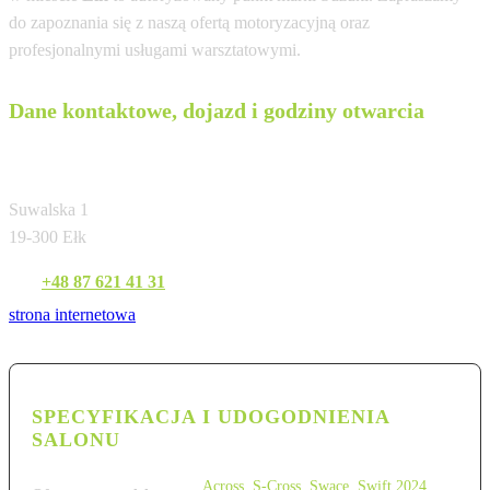
do zapoznania się z naszą ofertą motoryzacyjną oraz
profesjonalnymi usługami warsztatowymi.
Dane kontaktowe, dojazd i godziny otwarcia
Wasilewski i Syn Sp. z o.o.
Suwalska 1
19-300 Ełk
Tel:
+48 87 621 41 31
strona internetowa
SPECYFIKACJA I UDOGODNIENIA
SALONU
Across
,
S-Cross
,
Swace
,
Swift 2024
,