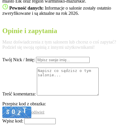
miasto Ełk oraz region warminsko-mazurskie.
Pewność danych:
Informacje o salonie zostały ostatnio
zweryfikowane i są aktualne na rok 2026.
Opinie i zapytania
Masz doświadczenia z tym salonem lub chcesz o coś zapytać?
Podziel się swoją opinią z innymi użytkownikami!
Twój Nick / Imię:
Treść komentarza:
Przepisz kod z obrazka:
odśwież
Wpisz kod: