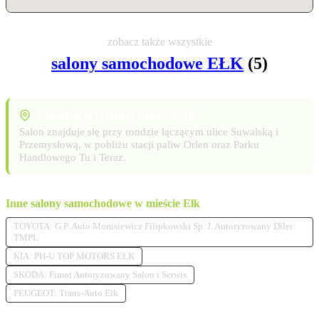
zobacz także wszystkie
salony samochodowe EŁK
(5)
Lokalizacja i punkty orientacyjne
Salon znajduje się przy rondzie łączącym ulice Suwalską i
Przemysłową, w pobliżu stacji paliw Orlen oraz Parku
Handlowego Tu i Teraz.
Inne salony samochodowe w mieście Ełk
TOYOTA: G.P. Auto Morusiewicz Filipkowski Sp. J. Autoryzowany Diler
TMPL
KIA: PH-U TOP MOTORS EŁK
SKODA: Fimot Autoryzowany Salon i Serwis
PEUGEOT: Trans-Auto Ełk