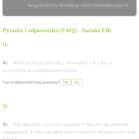
bezgotówkowa likwidacja szkód komunikacyjnych.
Pytania i odpowiedzi (FAQ) - Suzuki Ełk
Q:
Gdzie dokładnie znajduje się salon Suzuki Wasilewski
i Syn?
A:
Salon mieści się przy ulicy Suwalskiej 1 w Ełku, w
województwie warmińsko-mazurskim.
Czy ta odpowiedź była pomocna?
Tak
Nie
Q:
Czy w tym punkcie można serwisować silniki
zaburtowe Suzuki?
A:
Tak, placówka zapewnia wsparcie techniczne dla jednostek
napędowych, w tym specjalistycznych silników zaburtowych z serii