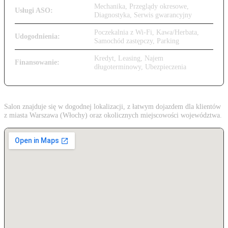
Mechanika, Przeglądy okresowe,
Usługi ASO:
Diagnostyka, Serwis gwarancyjny
Poczekalnia z Wi-Fi, Kawa/Herbata,
Udogodnienia:
Samochód zastępczy, Parking
Kredyt, Leasing, Najem
Finansowanie:
długoterminowy, Ubezpieczenia
Salon znajduje się w dogodnej lokalizacji, z łatwym dojazdem dla klientów
z miasta Warszawa (Włochy) oraz okolicznych miejscowości województwa.