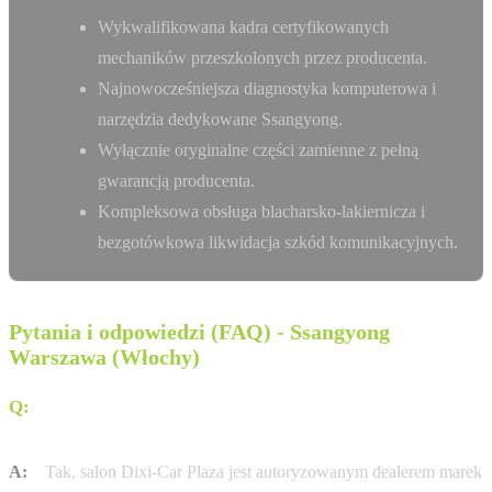
Wykwalifikowana kadra certyfikowanych
mechaników przeszkolonych przez producenta.
Najnowocześniejsza diagnostyka komputerowa i
narzędzia dedykowane Ssangyong.
Wyłącznie oryginalne części zamienne z pełną
gwarancją producenta.
Kompleksowa obsługa blacharsko-lakiernicza i
bezgotówkowa likwidacja szkód komunikacyjnych.
Pytania i odpowiedzi (FAQ) - Ssangyong
Warszawa (Włochy)
Q:
Czy w salonie Dixi-Car Warszawa można zakupić
samochody marki BAIC?
A:
Tak, salon Dixi-Car Plaza jest autoryzowanym dealerem marek