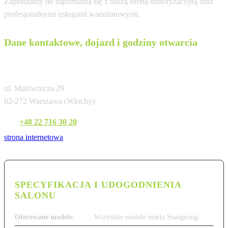
Zapraszamy do zapoznania się z naszą ofertą motoryzacyjną oraz
profesjonalnymi usługami warsztatowymi.
Dane kontaktowe, dojazd i godziny otwarcia
Dixi-Car Warszawa
ul. Malownicza 29
02-272 Warszawa (Włochy)
Tel:
+48 22 716 30 20
strona internetowa
SPECYFIKACJA I UDOGODNIENIA
SALONU
Oferowane modele:
Wszystkie modele marki Ssangyong