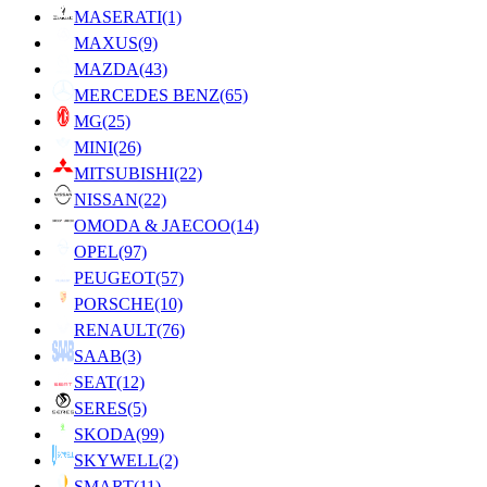
MASERATI
(1)
MAXUS
(9)
MAZDA
(43)
MERCEDES BENZ
(65)
MG
(25)
MINI
(26)
MITSUBISHI
(22)
NISSAN
(22)
OMODA & JAECOO
(14)
OPEL
(97)
PEUGEOT
(57)
PORSCHE
(10)
RENAULT
(76)
SAAB
(3)
SEAT
(12)
SERES
(5)
SKODA
(99)
SKYWELL
(2)
SMART
(11)