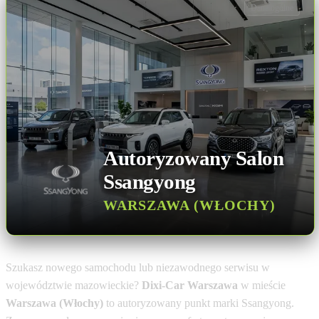
Dane ogólne
Autoryzowany Salon
Ssangyong
WARSZAWA (WŁOCHY)
Szukasz nowego samochodu lub niezawodnego serwisu w
województwie mazowieckie?
Dixi-Car Warszawa
w mieście
Warszawa (Włochy)
to autoryzowany punkt marki Ssangyong.