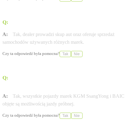
Q:
Czy salon prowadzi skup samochodów używanych?
A:
Tak, dealer prowadzi skup aut oraz oferuje sprzedaż
samochodów używanych różnych marek.
Czy ta odpowiedź była pomocna?
Tak
Nie
Q:
Czy istnieje możliwość odbycia jazdy próbnej przed
zakupem?
A:
Tak, wszystkie pojazdy marek KGM SsangYong i BAIC
objęte są możliwością jazdy próbnej.
Czy ta odpowiedź była pomocna?
Tak
Nie