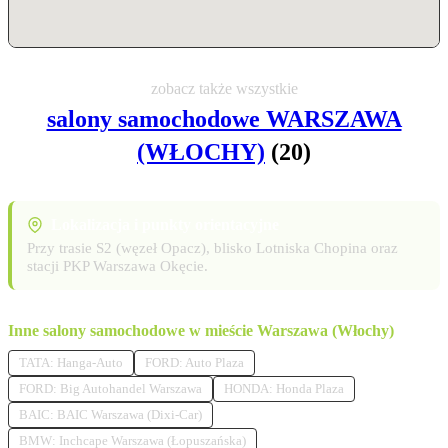
zobacz także wszystkie
salony samochodowe WARSZAWA
(WŁOCHY)
(20)
Lokalizacja i punkty orientacyjne
Przy trasie S2 (węzeł Opacz), blisko Lotniska Chopina oraz
stacji PKP Warszawa Okęcie.
Inne salony samochodowe w mieście Warszawa (Włochy)
TATA: Hanga-Auto
FORD: Auto Plaza
FORD: Big Autohandel Warszawa
HONDA: Honda Plaza
BAIC: BAIC Warszawa (Dixi-Car)
BMW: Inchcape Warszawa (Łopuszańska)