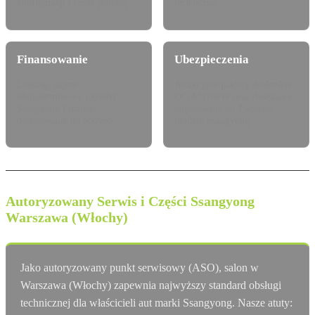
konfiguracji i jazdy próbnej.
techniczną.
Finansowanie
Ubezpieczenia
Leasing, najem
Atrakcyjne pakiety dealerskie
długoterminowy i kredyt
OC/AC/NNW oraz Assistance
Ssangyong Finance
dopasowane do Twojego
dostosowany do potrzeb.
modelu Ssangyong.
Autoryzowany Serwis i Części Ssangyong
Warszawa (Włochy)
Jako autoryzowany punkt serwisowy (ASO), salon w
Warszawa (Włochy) zapewnia najwyższy standard obsługi
technicznej dla właścicieli aut marki Ssangyong. Nasze atuty: