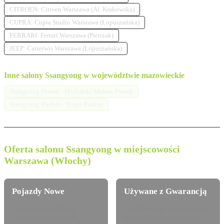
CITROEN: Citroen Warszawa (Al. Krakowska)
CUPRA: Cupra Studio Warszawa (Łopuszańska)
FERRARI: Ferrari Warszawa (Pietrzak)
JEEP: Carserwis Warszawa (Łopuszańska)
Inne salony Ssangyong w województwie mazowieckie
Ssangyong Płońsk - Michalski Motors Płońsk
Ssangyong Radom - Yorgo Radom
Oferta salonu Ssangyong w miejscowości
Warszawa (Włochy)
Pojazdy Nowe
Używane z Gwarancją
Pełna gama modelowa
Certyfikowane auta używane z
Ssangyong dostępna do
pewną historią serwisową i