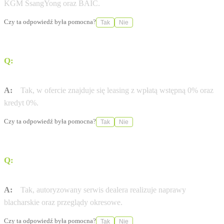
KGM SsangYong oraz BAIC.
Czy ta odpowiedź była pomocna?
Tak
Nie
Q:
Czy dealer oferuje możliwość zakupu samochodu bez
wpłaty własnej?
A:
Tak, w ofercie znajduje się leasing z wpłatą wstępną 0% oraz
kredyt 0%.
Czy ta odpowiedź była pomocna?
Tak
Nie
Q:
Czy w serwisie Dixi-Car można wykonać naprawy
blacharskie?
A:
Tak, autoryzowany serwis dealera realizuje naprawy
blacharskie oraz przeglądy okresowe.
Czy ta odpowiedź była pomocna?
Tak
Nie