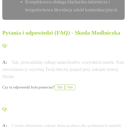
Kompleksowa obsługa blacharsko-lakiernicza i
bezgotówkowa likwidacja szkód komunikacyjnych.
Pytania i odpowiedzi (FAQ) - Skoda Modlniczka
Q:
Czy mogę zostawić swój obecny samochód w
rozliczeniu?
A:
Tak, prowadzimy odkup samochodów wszystkich marek. Nasi
rzeczoznawcy wycenią Twój obecny pojazd przy zakupie nowej
Skoda.
Czy ta odpowiedź była pomocna?
Tak
Nie
Q:
Czy Grupa Cichy-Zasada Autoryzowany Serwis
oferuje dostawę pod dom (door-to-door)?
A:
Często oferujemy usługę door-to-door dla wybranych modeli.