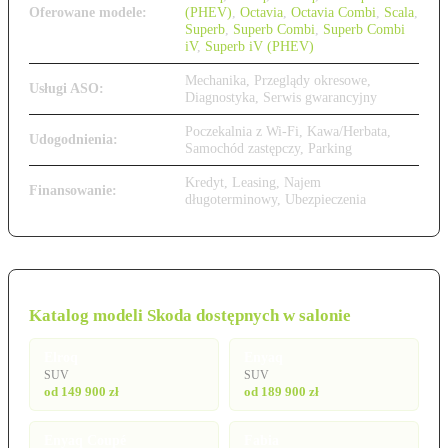
Oferowane modele:
(PHEV)
,
Octavia
,
Octavia Combi
,
Scala
,
Superb
,
Superb Combi
,
Superb Combi
iV
,
Superb iV (PHEV)
Mechanika, Przeglądy okresowe,
Usługi ASO:
Diagnostyka, Serwis gwarancyjny
Poczekalnia z Wi-Fi, Kawa/Herbata,
Udogodnienia:
Samochód zastępczy, Parking
Kredyt, Leasing, Najem
Finansowanie:
długoterminowy, Ubezpieczenia
Katalog modeli Skoda dostępnych w salonie
Elroq
Enyaq
SUV
SUV
od 149 900 zł
od 189 900 zł
Enyaq Coupé
Fabia