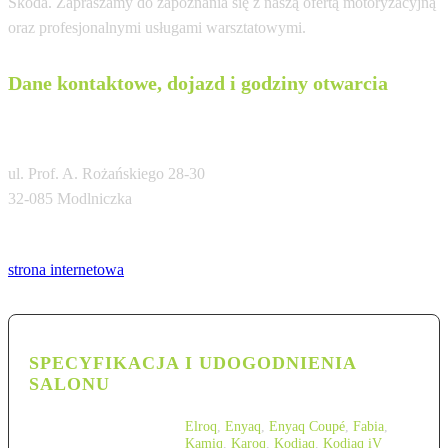
Skoda. Zapraszamy do zapoznania się z naszą ofertą motoryzacyjną
oraz profesjonalnymi usługami warsztatowymi.
Dane kontaktowe, dojazd i godziny otwarcia
Grupa Cichy-Zasada Autoryzowany Serwis
ul. Prof. A. Rożańskiego 28-30
32-085 Modlniczka
Tel:
strona internetowa
SPECYFIKACJA I UDOGODNIENIA
SALONU
Elroq
,
Enyaq
,
Enyaq Coupé
,
Fabia
,
Kamiq
,
Karoq
,
Kodiaq
,
Kodiaq iV