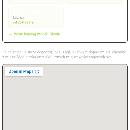
Superb iV (PHEV)
Liftback
od 209 900 zł
→ Pełny katalog modeli Skoda
Salon znajduje się w dogodnej lokalizacji, z łatwym dojazdem dla klientów
z miasta Modlniczka oraz okolicznych miejscowości województwa.