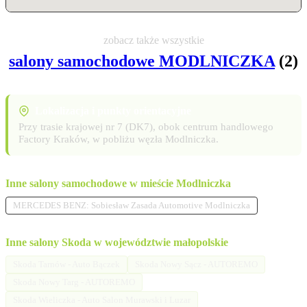
zobacz także wszystkie
salony samochodowe MODLNICZKA
(2)
Lokalizacja i punkty orientacyjne
Przy trasie krajowej nr 7 (DK7), obok centrum handlowego
Factory Kraków, w pobliżu węzła Modlniczka.
Inne salony samochodowe w mieście Modlniczka
MERCEDES BENZ: Sobiesław Zasada Automotive Modlniczka
Inne salony Skoda w województwie małopolskie
Skoda Tarnów - Auto Bączek
Skoda Nowy Sącz - AUTOREMO
Skoda Nowy Targ - AUTOREMO
Skoda Wieliczka - Auto Salon Murawski i Luzar