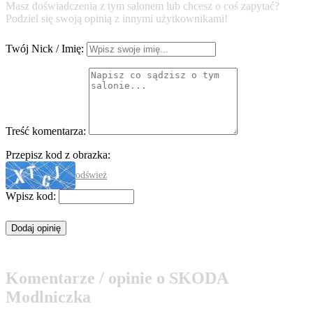
Masz doświadczenia z tym salonem lub chcesz o coś zapytać?
Podziel się swoją opinią z innymi użytkownikami!
Twój Nick / Imię:
Treść komentarza:
Przepisz kod z obrazka:
odśwież
Wpisz kod:
Komentarze / opinie o SKODA
Modlniczka