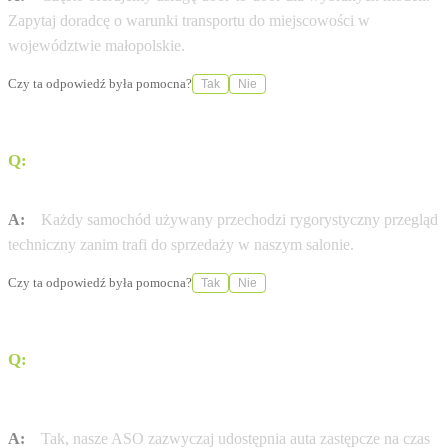
Zapytaj doradcę o warunki transportu do miejscowości w
województwie małopolskie.
Czy ta odpowiedź była pomocna?
Tak
Nie
Q:
Czy auta używane w Grupa Cichy-Zasada
Autoryzowany Serwis mają certyfikat jakości?
A:
Każdy samochód używany przechodzi rygorystyczny przegląd
techniczny zanim trafi do sprzedaży w naszym salonie.
Czy ta odpowiedź była pomocna?
Tak
Nie
Q:
Czy Autoryzowana Stacja Obsługi (ASO) Grupa
Cichy-Zasada Autoryzowany Serwis oferuje
samochody zastępcze?
A:
Tak, nasze ASO zazwyczaj udostępnia auta zastępcze na czas