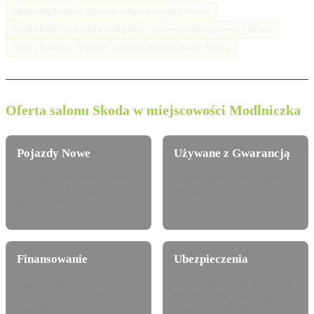
Skoda Myślenice - Dynamica Autoryzowany Serwis
Skoda Kraków (Kraków-Podgórze) - Autoremo Autoryzowany Serwis
Skoda Kraków - Hardek Car Serwis Autoryzowany Serwis
Oferta salonu Skoda w miejscowości Modlniczka
Pojazdy Nowe
Używane z Gwarancją
Pełna gama modelowa Skoda
Certyfikowane auta używane z
dostępna do konfiguracji i
pewną historią serwisową i
jazdy próbnej.
techniczną.
Finansowanie
Ubezpieczenia
Leasing, najem
Atrakcyjne pakiety dealerskie
długoterminowy i kredyt
OC/AC/NNW oraz Assistance
Skoda Finance dostosowany
dopasowane do Twojego