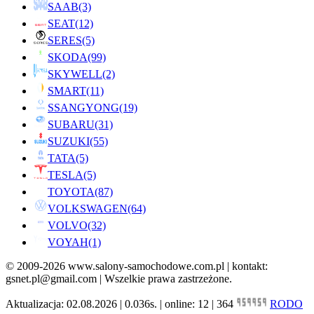
SAAB
(3)
SEAT
(12)
SERES
(5)
SKODA
(99)
SKYWELL
(2)
SMART
(11)
SSANGYONG
(19)
SUBARU
(31)
SUZUKI
(55)
TATA
(5)
TESLA
(5)
TOYOTA
(87)
VOLKSWAGEN
(64)
VOLVO
(32)
VOYAH
(1)
© 2009-2026 www.salony-samochodowe.com.pl | kontakt:
gsnet.pl@gmail.com | Wszelkie prawa zastrzeżone.
Aktualizacja: 02.08.2026 | 0.036s. | online: 12 | 364
RODO