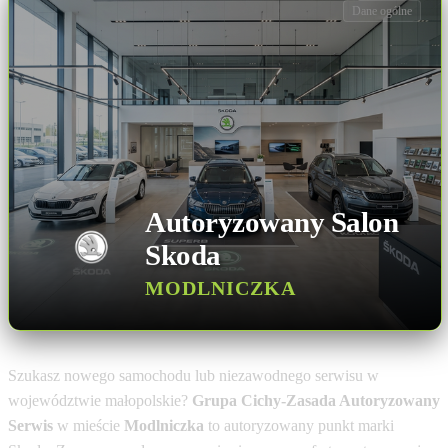
Dane ogólne
Autoryzowany Salon
Skoda
MODLNICZKA
Szukasz nowego samochodu lub niezawodnego serwisu w
województwie małopolskie?
Grupa Cichy-Zasada Autoryzowany
Serwis
w mieście
Modlniczka
to autoryzowany punkt marki