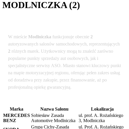
MODLNICZKA (2)
Podsumowanie dla lokalizacji: Modlniczka
W mieście
Modlniczka
funkcjonuje obecnie
2
autoryzowanych salonów samochodowych, reprezentujących
2
różnych marek. Użytkownicy mogą tu znaleźć zarówno
popularne punkty sprzedaży aut osobowych, jak i
specjalistyczne serwisy ASO. Miasto stanowi kluczowy punkt
na mapie motoryzacyjnej regionu, oferując pełen zakres usług
od doradztwa przy zakupie, przez finansowanie, aż po
profesjonalną opiekę gwarancyjną.
Marka
Nazwa Salonu
Lokalizacja
MERCEDES
Sobiesław Zasada
ul. prof. A. Rożańskiego
BENZ
Automotive Modlniczka
3, Modlniczka
Grupa Cichy-Zasada
ul. Prof. A. Rożańskiego