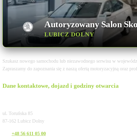
Autoryzowany Salon Sk
LUBICZ DOLNY
Szukasz nowego samochodu lub niezawodnego serwisu w wojewódz
Zapraszamy do zapoznania się z naszą ofertą motoryzacyjną oraz pr
Dane kontaktowe, dojazd i godziny otwarcia
Plichta Autoryzowany Salon i Serwis
ul. Toruńska 85
87-162 Lubicz Dolny
Tel:
+48 56 611 05 00