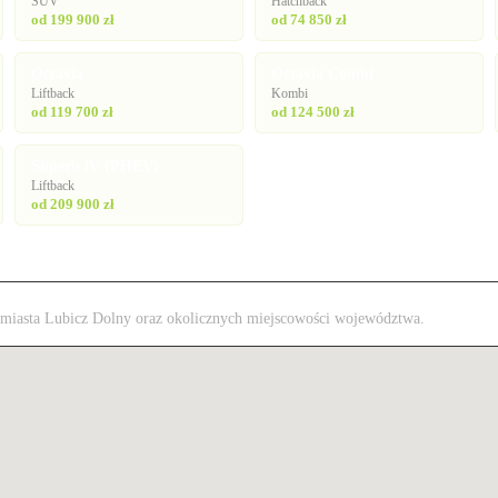
SUV
Hatchback
od 199 900 zł
od 74 850 zł
Octavia
Octavia Combi
Liftback
Kombi
od 119 700 zł
od 124 500 zł
Superb iV (PHEV)
Liftback
od 209 900 zł
 z miasta Lubicz Dolny oraz okolicznych miejscowości województwa.