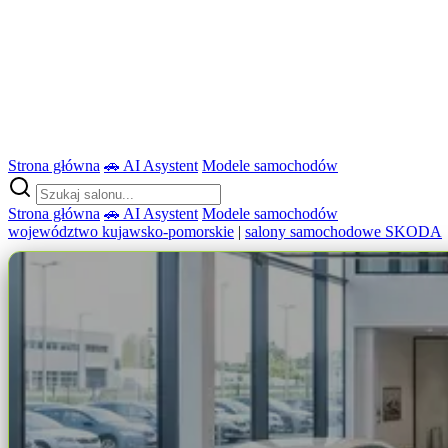
Strona główna
🚗 AI Asystent
Modele samochodów
Strona główna
🚗 AI Asystent
Modele samochodów
województwo kujawsko-pomorskie
|
salony samochodowe SKODA