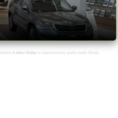
mieście
Lubicz Dolny
to autoryzowany punkt marki Skoda.