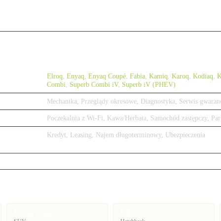
Elroq
,
Enyaq
,
Enyaq Coupé
,
Fabia
,
Kamiq
,
Karoq
,
Kodiaq
,
K
Combi
,
Superb Combi iV
,
Superb iV (PHEV)
Mechanika, Przeglądy okresowe, Diagnostyka, Serwis gwaran
Poczekalnia z Wi-Fi, Kawa/Herbata, Samochód zastępczy, Par
Kredyt, Leasing, Najem długoterminowy, Ubezpieczenia
Enyaq Coupé
Fabia