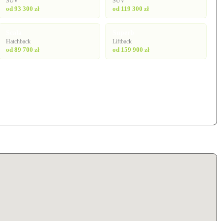
SUV
SUV
od 93 300 zł
od 119 300 zł
Scala
Superb
Hatchback
Liftback
od 89 700 zł
od 159 900 zł