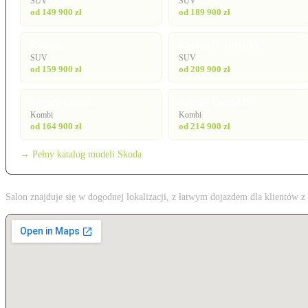
SUV
SUV
od 149 900 zł
od 189 900 zł
Kodiaq
Kodiaq iV (PHEV)
SUV
SUV
od 159 900 zł
od 209 900 zł
Superb Combi
Superb Combi iV
Kombi
Kombi
od 164 900 zł
od 214 900 zł
→ Pełny katalog modeli Skoda
Salon znajduje się w dogodnej lokalizacji, z łatwym dojazdem dla klientów