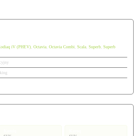
odiaq iV (PHEV)
,
Octavia
,
Octavia Combi
,
Scala
,
Superb
,
Superb
cyjny
king
Kamiq
Karoq