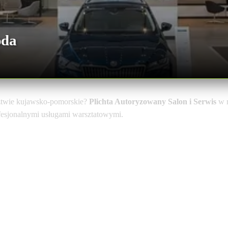
oda
twie kujawsko-pomorskie?
Plichta Autoryzowany Salon i Serwis
w 
ofesjonalnymi usługami warsztatowymi.