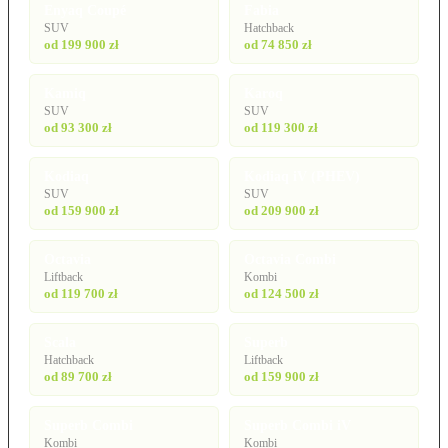
Enyaq Coupé
Fabia
SUV
Hatchback
od 199 900 zł
od 74 850 zł
Kamiq
Karoq
SUV
SUV
od 93 300 zł
od 119 300 zł
Kodiaq
Kodiaq iV (PHEV)
SUV
SUV
od 159 900 zł
od 209 900 zł
Octavia
Octavia Combi
Liftback
Kombi
od 119 700 zł
od 124 500 zł
Scala
Superb
Hatchback
Liftback
od 89 700 zł
od 159 900 zł
Superb Combi
Superb Combi iV
Kombi
Kombi