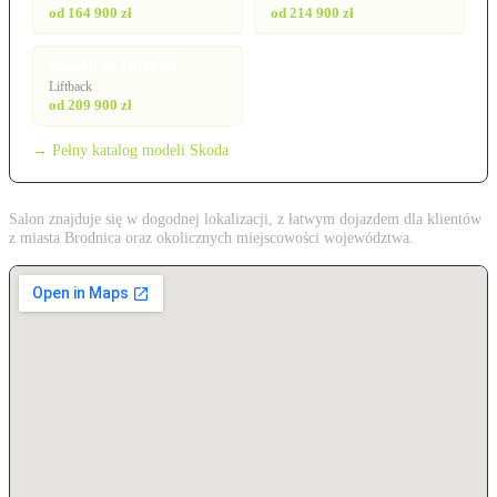
od 164 900 zł
od 214 900 zł
Superb iV (PHEV)
Liftback
od 209 900 zł
→ Pełny katalog modeli Skoda
Salon znajduje się w dogodnej lokalizacji, z łatwym dojazdem dla klientów
z miasta Brodnica oraz okolicznych miejscowości województwa.