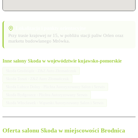
Lokalizacja i punkty orientacyjne
Przy trasie krajowej nr 15, w pobliżu stacji paliw Orlen oraz
marketu budowlanego Mrówka.
Inne salony Skoda w województwie kujawsko-pomorskie
Skoda Grudziądz - Z&Z Auto Złomańczuk
Skoda Toruń - Z&Z Auto Złomańczuk
Skoda Lubicz Dolny - Plichta Autoryzowany Salon i Serwis
Skoda Bydgoszcz - Plichta Autoryzowany Serwis
Skoda Włocławek - Wątarski Autoryzowany Salon i Serwis
Oferta salonu Skoda w miejscowości Brodnica