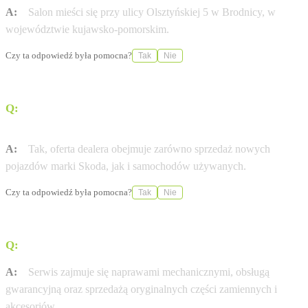
A:
Salon mieści się przy ulicy Olsztyńskiej 5 w Brodnicy, w
województwie kujawsko-pomorskim.
Czy ta odpowiedź była pomocna?
Tak
Nie
Q:
Czy w tym punkcie można zakupić samochody
używane?
A:
Tak, oferta dealera obejmuje zarówno sprzedaż nowych
pojazdów marki Skoda, jak i samochodów używanych.
Czy ta odpowiedź była pomocna?
Tak
Nie
Q:
Jakie usługi świadczy serwis w Brodnicy?
A:
Serwis zajmuje się naprawami mechanicznymi, obsługą
gwarancyjną oraz sprzedażą oryginalnych części zamiennych i
akcesoriów.