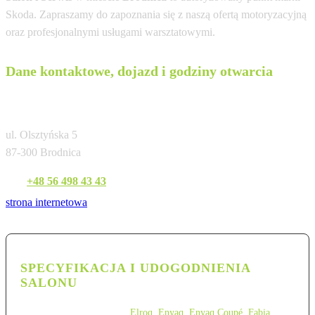
Skoda. Zapraszamy do zapoznania się z naszą ofertą motoryzacyjną
oraz profesjonalnymi usługami warsztatowymi.
Dane kontaktowe, dojazd i godziny otwarcia
Kamiński Autoryzowany Salon i Serwis
ul. Olsztyńska 5
87-300 Brodnica
Tel:
+48 56 498 43 43
strona internetowa
SPECYFIKACJA I UDOGODNIENIA
SALONU
Elroq
,
Enyaq
,
Enyaq Coupé
,
Fabia
,