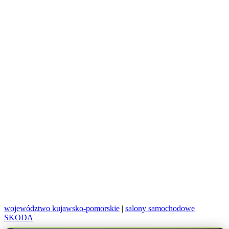
województwo kujawsko-pomorskie
|
salony samochodowe
SKODA