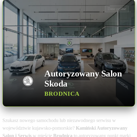
Dane ogólne
Autoryzowany Salon
Skoda
BRODNICA
Szukasz nowego samochodu lub niezawodnego serwisu w
województwie kujawsko-pomorskie?
Kamiński Autoryzowany
Salon i Serwis
w mieście
Brodnica
to autoryzowany punkt marki