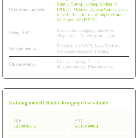
Kamiq
,
Karoq
,
Kodiaq
,
Kodiaq iV
Oferowane modele:
(PHEV)
,
Octavia
,
Octavia Combi
,
Scala
,
Superb
,
Superb Combi
,
Superb Combi
iV
,
Superb iV (PHEV)
Mechanika, Przeglądy okresowe,
Usługi ASO:
Diagnostyka, Serwis gwarancyjny
Poczekalnia z Wi-Fi, Kawa/Herbata,
Udogodnienia:
Samochód zastępczy, Parking
Kredyt, Leasing, Najem
Finansowanie:
długoterminowy, Ubezpieczenia
Katalog modeli Skoda dostępnych w salonie
Elroq
Enyaq
SUV
SUV
od 149 900 zł
od 189 900 zł