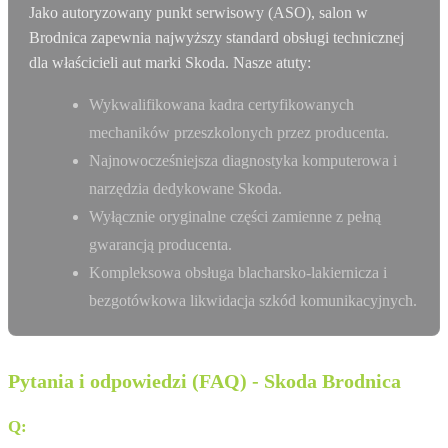
Jako autoryzowany punkt serwisowy (ASO), salon w
Brodnica zapewnia najwyższy standard obsługi technicznej
dla właścicieli aut marki Skoda. Nasze atuty:
Wykwalifikowana kadra certyfikowanych
mechaników przeszkolonych przez producenta.
Najnowocześniejsza diagnostyka komputerowa i
narzędzia dedykowane Skoda.
Wyłącznie oryginalne części zamienne z pełną
gwarancją producenta.
Kompleksowa obsługa blacharsko-lakiernicza i
bezgotówkowa likwidacja szkód komunikacyjnych.
Pytania i odpowiedzi (FAQ) - Skoda Brodnica
Q:
Gdzie znajduje się salon Kamiński w Brodnicy?