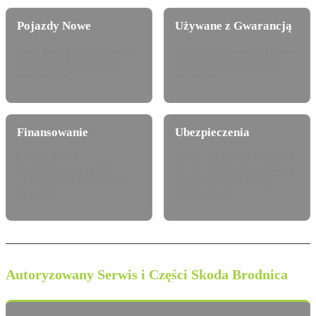
Pojazdy Nowe
Używane z Gwarancją
Pełna gama modelowa Skoda
Certyfikowane auta używane z
dostępna do konfiguracji i
pewną historią serwisową i
jazdy próbnej.
techniczną.
Finansowanie
Ubezpieczenia
Leasing, najem
Atrakcyjne pakiety dealerskie
długoterminowy i kredyt
OC/AC/NNW oraz Assistance
Skoda Finance dostosowany
dopasowane do Twojego
do potrzeb.
modelu Skoda.
Autoryzowany Serwis i Części Skoda Brodnica