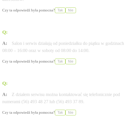
Czy ta odpowiedź była pomocna?
Tak
Nie
Q:
W jakich godzinach otwarty jest obiekt?
A:
Salon i serwis działają od poniedziałku do piątku w godzinach
08:00 – 16:00 oraz w soboty od 08:00 do 14:00.
Czy ta odpowiedź była pomocna?
Tak
Nie
Q:
Jak skontaktować się z działem serwisowym?
A:
Z działem serwisu można kontaktować się telefonicznie pod
numerami (56) 493 48 27 lub (56) 493 37 89.
Czy ta odpowiedź była pomocna?
Tak
Nie