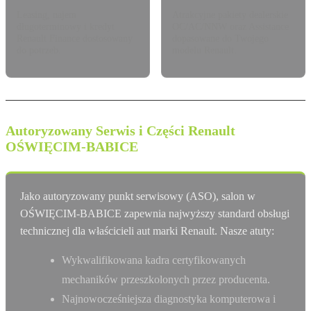
Leasing, najem
Atrakcyjne pakiety dealerskie
długoterminowy i kredyt
OC/AC/NNW oraz Assistance
Renault Finance dostosowany
dopasowane do Twojego
do potrzeb.
modelu Renault.
Autoryzowany Serwis i Części Renault
OŚWIĘCIM-BABICE
Jako autoryzowany punkt serwisowy (ASO), salon w
OŚWIĘCIM-BABICE zapewnia najwyższy standard obsługi
technicznej dla właścicieli aut marki Renault. Nasze atuty:
Wykwalifikowana kadra certyfikowanych
mechaników przeszkolonych przez producenta.
Najnowocześniejsza diagnostyka komputerowa i