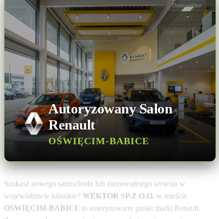
Dane ogólne
Autoryzowany Salon
Renault
OŚWIĘCIM-BABICE
Szukasz nowego samochodu lub niezawodnego serwisu w
województwie lubuskie?
WEKTOR SP.Z O.O.
w mieście
OŚWIĘCIM-BABICE
to autoryzowany punkt marki Renault.