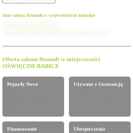
Inne salony Renault w województwie lubuskie
Renault Zielona Góra - Renault
Renault DŁUGOŁĘKA K/WROCŁAWIA - NAWROT SP. Z O.O.
Oferta salonu Renault w miejscowości
OŚWIĘCIM-BABICE
Pojazdy Nowe
Używane z Gwarancją
Pełna gama modelowa Renault
Certyfikowane auta używane z
dostępna do konfiguracji i
pewną historią serwisową i
jazdy próbnej.
techniczną.
Finansowanie
Ubezpieczenia