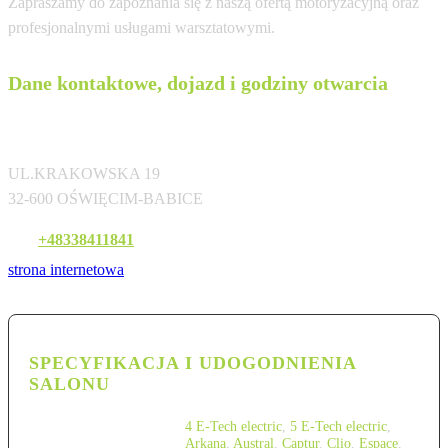
Zapraszamy do zapoznania się z naszą ofertą motoryzacyjną oraz
profesjonalnymi usługami warsztatowymi.
Dane kontaktowe, dojazd i godziny otwarcia
WEKTOR SP.Z O.O.
UL.KRAKOWSKA 19
32-600 OŚWIĘCIM-BABICE
Tel:
+48338411841
strona internetowa
SPECYFIKACJA I UDOGODNIENIA
SALONU
4 E-Tech electric
,
5 E-Tech electric
,
Arkana
,
Austral
,
Captur
,
Clio
,
Espace
,