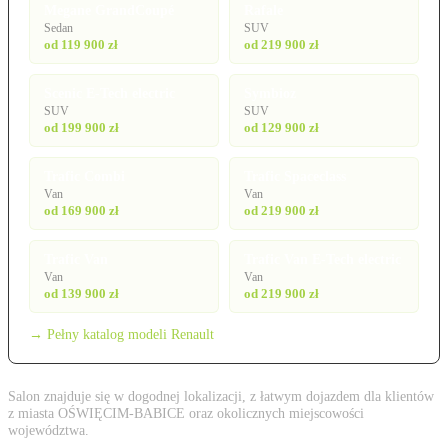
Megane GrandCoupé
Rafale
Sedan
SUV
od 119 900 zł
od 219 900 zł
Scenic E-Tech electric
Symbioz
SUV
SUV
od 199 900 zł
od 129 900 zł
Trafic Combi
Trafic Spaceclass
Van
Van
od 169 900 zł
od 219 900 zł
Trafic Van
Trafic Van E-Tech electric
Van
Van
od 139 900 zł
od 219 900 zł
→ Pełny katalog modeli Renault
Salon znajduje się w dogodnej lokalizacji, z łatwym dojazdem dla klientów
z miasta OŚWIĘCIM-BABICE oraz okolicznych miejscowości
województwa.