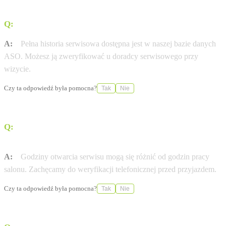
Q:
Gdzie sprawdzę historię serwisową mojej Renault?
A:
Pełna historia serwisowa dostępna jest w naszej bazie danych
ASO. Możesz ją zweryfikować u doradcy serwisowego przy
wizycie.
Czy ta odpowiedź była pomocna?
Tak
Nie
Q:
W jakich godzinach otwarty jest serwis Renault w
mieście OŚWIĘCIM-BABICE?
A:
Godziny otwarcia serwisu mogą się różnić od godzin pracy
salonu. Zachęcamy do weryfikacji telefonicznej przed przyjazdem.
Czy ta odpowiedź była pomocna?
Tak
Nie