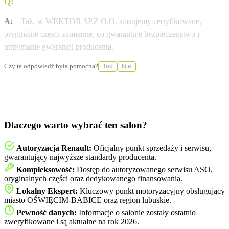
Q:
Czy stosujecie wyłącznie oryginalne części Renault?
A:
Tak, w WEKTOR SP.Z O.O. stosujemy certyfikowane,
oryginalne części zamienne, co gwarantuje bezpieczeństwo i
utrzymanie gwarancji producenta.
Czy ta odpowiedź była pomocna?
Tak
Nie
Dlaczego warto wybrać ten salon?
Autoryzacja Renault:
Oficjalny punkt sprzedaży i serwisu,
gwarantujący najwyższe standardy producenta.
Kompleksowość:
Dostęp do autoryzowanego serwisu ASO,
oryginalnych części oraz dedykowanego finansowania.
Lokalny Ekspert:
Kluczowy punkt motoryzacyjny obsługujący
miasto OŚWIĘCIM-BABICE oraz region lubuskie.
Pewność danych:
Informacje o salonie zostały ostatnio
zweryfikowane i są aktualne na rok 2026.