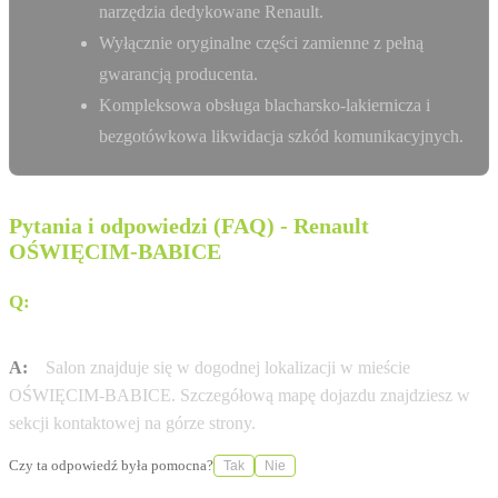
narzędzia dedykowane Renault.
Wyłącznie oryginalne części zamienne z pełną
gwarancją producenta.
Kompleksowa obsługa blacharsko-lakiernicza i
bezgotówkowa likwidacja szkód komunikacyjnych.
Pytania i odpowiedzi (FAQ) - Renault
OŚWIĘCIM-BABICE
Q:
Jak dojechać do salonu WEKTOR SP.Z O.O. przy ul.
UL.KRAKOWSKA 19 ?
A:
Salon znajduje się w dogodnej lokalizacji w mieście
OŚWIĘCIM-BABICE. Szczegółową mapę dojazdu znajdziesz w
sekcji kontaktowej na górze strony.
Czy ta odpowiedź była pomocna?
Tak
Nie