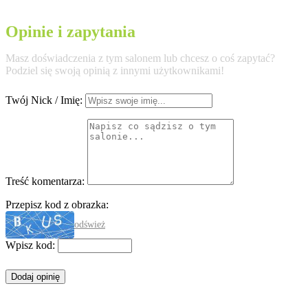
Opinie i zapytania
Masz doświadczenia z tym salonem lub chcesz o coś zapytać?
Podziel się swoją opinią z innymi użytkownikami!
Twój Nick / Imię:
Treść komentarza:
Przepisz kod z obrazka:
odśwież
Wpisz kod: