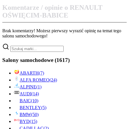
Komentarze / opinie o RENAULT
OŚWIĘCIM-BABICE
Brak komentarzy! Możesz pierwszy wyrazić opinię na temat tego
salonu samochodowego!
Salony samochodowe
(1617)
ABARTH
(7)
ALFA ROMEO
(24)
ALPINE
(1)
AUDI
(14)
BAIC
(10)
BENTLEY
(5)
BMW
(50)
BYD
(15)
CADILLAC
(2)