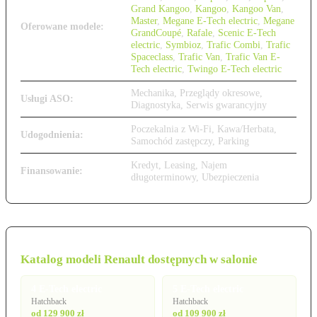
Grand Kangoo
,
Kangoo
,
Kangoo Van
,
Master
,
Megane E-Tech electric
,
Megane
Oferowane modele:
GrandCoupé
,
Rafale
,
Scenic E-Tech
electric
,
Symbioz
,
Trafic Combi
,
Trafic
Spaceclass
,
Trafic Van
,
Trafic Van E-
Tech electric
,
Twingo E-Tech electric
Mechanika, Przeglądy okresowe,
Usługi ASO:
Diagnostyka, Serwis gwarancyjny
Poczekalnia z Wi-Fi, Kawa/Herbata,
Udogodnienia:
Samochód zastępczy, Parking
Kredyt, Leasing, Najem
Finansowanie:
długoterminowy, Ubezpieczenia
Katalog modeli Renault dostępnych w salonie
4 E-Tech electric
5 E-Tech electric
Hatchback
Hatchback
od 129 900 zł
od 109 900 zł