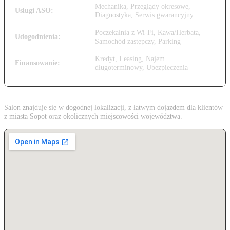
Mechanika, Przeglądy okresowe,
Usługi ASO:
Diagnostyka, Serwis gwarancyjny
Poczekalnia z Wi-Fi, Kawa/Herbata,
Udogodnienia:
Samochód zastępczy, Parking
Kredyt, Leasing, Najem
Finansowanie:
długoterminowy, Ubezpieczenia
Salon znajduje się w dogodnej lokalizacji, z łatwym dojazdem dla klientów
z miasta Sopot oraz okolicznych miejscowości województwa.