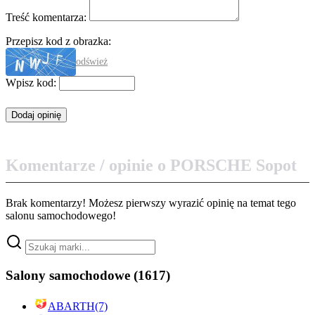
Treść komentarza:
Przepisz kod z obrazka:
odśwież
Wpisz kod:
Komentarze / opinie o PORSCHE Sopot
Brak komentarzy! Możesz pierwszy wyrazić opinię na temat tego
salonu samochodowego!
Salony samochodowe
(1617)
ABARTH
(7)