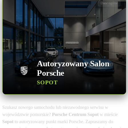
Dane ogólne
Autoryzowany Salon
Porsche
SOPOT
Szukasz nowego samochodu lub niezawodnego serwisu w
województwie pomorskie?
Porsche Centrum Sopot
w mieście
Sopot
to autoryzowany punkt marki Porsche. Zapraszamy do