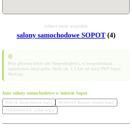
zobacz także wszystkie
salony samochodowe SOPOT
(4)
Lokalizacja i punkty orientacyjne
Przy głównej trasie alei Niepodległości, w bezpośrednim
sąsiedztwie stacji paliw Shell, ok. 1,5 km od stacji PKP Sopot
Wyścigi.
Inne salony samochodowe w mieście Sopot
DACIA: Dacia Zdunek Sopot
RENAULT: Renault Zdunek Sopot
VOLKSWAGEN: Lellek Sopot