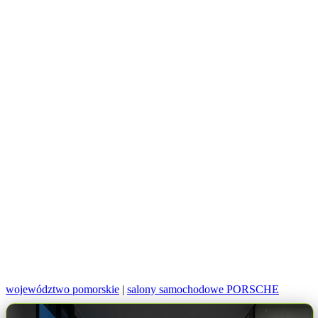
województwo pomorskie
|
salony samochodowe PORSCHE