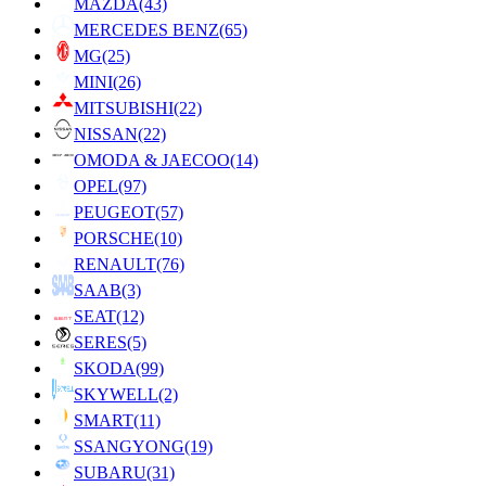
MAZDA
(43)
MERCEDES BENZ
(65)
MG
(25)
MINI
(26)
MITSUBISHI
(22)
NISSAN
(22)
OMODA & JAECOO
(14)
OPEL
(97)
PEUGEOT
(57)
PORSCHE
(10)
RENAULT
(76)
SAAB
(3)
SEAT
(12)
SERES
(5)
SKODA
(99)
SKYWELL
(2)
SMART
(11)
SSANGYONG
(19)
SUBARU
(31)