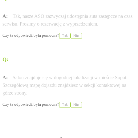
Centrum Sopot oferuje samochody zastępcze?
A:
Tak, nasze ASO zazwyczaj udostępnia auta zastępcze na czas
serwisu. Prosimy o rezerwację z wyprzedzeniem.
Czy ta odpowiedź była pomocna?
Tak
Nie
Q:
Jak dojechać do salonu Porsche Centrum Sopot przy
ul. al. Niepodległości 956?
A:
Salon znajduje się w dogodnej lokalizacji w mieście Sopot.
Szczegółową mapę dojazdu znajdziesz w sekcji kontaktowej na
górze strony.
Czy ta odpowiedź była pomocna?
Tak
Nie