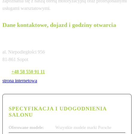
zapoznania się z naszą ofertą motoryzacyjną oraz profesjonalnymi
usługami warsztatowymi.
Dane kontaktowe, dojazd i godziny otwarcia
Porsche Centrum Sopot
al. Niepodległości 956
81-861 Sopot
Tel:
+48 58 550 91 11
strona internetowa
SPECYFIKACJA I UDOGODNIENIA
SALONU
Oferowane modele:
Wszystkie modele marki Porsche