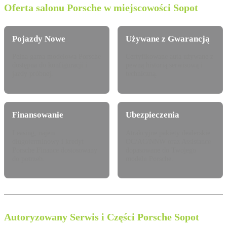
Oferta salonu Porsche w miejscowości Sopot
Pojazdy Nowe
Używane z Gwarancją
Pełna gama modelowa Porsche
Certyfikowane auta używane z
dostępna do konfiguracji i
pewną historią serwisową i
jazdy próbnej.
techniczną.
Finansowanie
Ubezpieczenia
Leasing, najem
Atrakcyjne pakiety dealerskie
długoterminowy i kredyt
OC/AC/NNW oraz Assistance
Porsche Finance dostosowany
dopasowane do Twojego
do potrzeb.
modelu Porsche.
Autoryzowany Serwis i Części Porsche Sopot