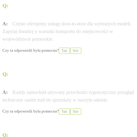
Q:
Czy Porsche Centrum Sopot oferuje dostawę pod dom
(door-to-door)?
A:
Często oferujemy usługę door-to-door dla wybranych modeli.
Zapytaj doradcę o warunki transportu do miejscowości w
województwie pomorskie.
Czy ta odpowiedź była pomocna?
Tak
Nie
Q:
Czy auta używane w Porsche Centrum Sopot mają
certyfikat jakości?
A:
Każdy samochód używany przechodzi rygorystyczny przegląd
techniczny zanim trafi do sprzedaży w naszym salonie.
Czy ta odpowiedź była pomocna?
Tak
Nie
Q:
Czy Autoryzowana Stacja Obsługi (ASO) Porsche