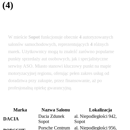
(4)
Podsumowanie dla lokalizacji: Sopot
W mieście
Sopot
funkcjonuje obecnie
4
autoryzowanych
salonów samochodowych, reprezentujących
4
różnych
marek. Użytkownicy mogą tu znaleźć zarówno popularne
punkty sprzedaży aut osobowych, jak i specjalistyczne
serwisy ASO. Miasto stanowi kluczowy punkt na mapie
motoryzacyjnej regionu, oferując pełen zakres usług od
doradztwa przy zakupie, przez finansowanie, aż po
profesjonalną opiekę gwarancyjną.
Marka
Nazwa Salonu
Lokalizacja
Dacia Zdunek
al. Niepodległości 942,
DACIA
Sopot
Sopot
Porsche Centrum
al. Niepodległości 956,