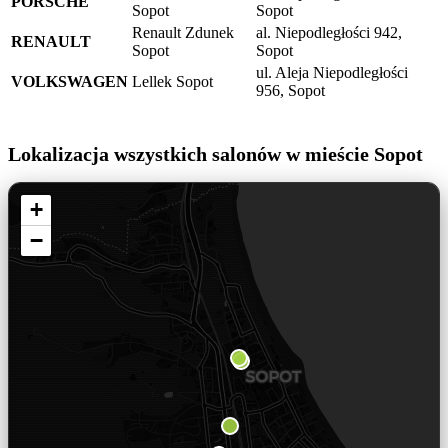
PORSCHE
Sopot
Sopot
Renault Zdunek
al. Niepodległości 942,
RENAULT
Sopot
Sopot
ul. Aleja Niepodległości
VOLKSWAGEN
Lellek Sopot
956, Sopot
Lokalizacja wszystkich salonów w mieście Sopot
+
−