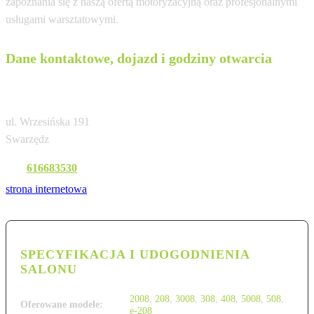
zapoznania się z naszą ofertą motoryzacyjną oraz profesjonalnymi
usługami warsztatowymi.
Dane kontaktowe, dojazd i godziny otwarcia
Auto Club Swarzędz
ul. Wrzesińska 191
Swarzędz
Tel:
616683530
strona internetowa
SPECYFIKACJA I UDOGODNIENIA
SALONU
2008
,
208
,
3008
,
308
,
408
,
5008
,
508
,
Oferowane modele:
e-208