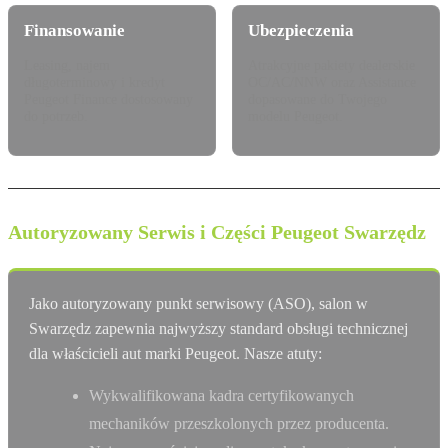
Finansowanie
Ubezpieczenia
Leasing, najem
Atrakcyjne pakiety dealerskie
długoterminowy i kredyt
OC/AC/NNW oraz Assistance
Peugeot Finance dostosowany
dopasowane do Twojego
do potrzeb.
modelu Peugeot.
Autoryzowany Serwis i Części Peugeot Swarzędz
Jako autoryzowany punkt serwisowy (ASO), salon w
Swarzędz zapewnia najwyższy standard obsługi technicznej
dla właścicieli aut marki Peugeot. Nasze atuty:
Wykwalifikowana kadra certyfikowanych
mechaników przeszkolonych przez producenta.