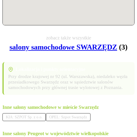
zobacz także wszystkie
salony samochodowe SWARZĘDZ
(3)
Lokalizacja i punkty orientacyjne
Przy drodze krajowej nr 92 (ul. Warszawska), niedaleko węzła
przesiadkowego Swarzędz oraz w sąsiedztwie salonów
samochodowych przy głównej trasie wylotowej z Poznania.
Inne salony samochodowe w mieście Swarzędz
KIA: SZPOT Sp. z o.o.
OPEL: Szpot Swarzędz
Inne salony Peugeot w województwie wielkopolskie