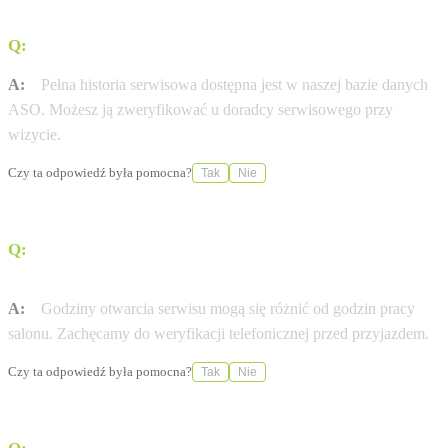
Q:
Gdzie sprawdzę historię serwisową mojej Peugeot?
A:
Pełna historia serwisowa dostępna jest w naszej bazie danych
ASO. Możesz ją zweryfikować u doradcy serwisowego przy
wizycie.
Czy ta odpowiedź była pomocna?
Tak
Nie
Q:
W jakich godzinach otwarty jest serwis Peugeot w
mieście Swarzędz?
A:
Godziny otwarcia serwisu mogą się różnić od godzin pracy
salonu. Zachęcamy do weryfikacji telefonicznej przed przyjazdem.
Czy ta odpowiedź była pomocna?
Tak
Nie