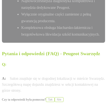
Najnowocześniejsza diagnostyka komputerowa i
narzędzia dedykowane Peugeot.
Wyłącznie oryginalne części zamienne z pełną
gwarancją producenta.
Kompleksowa obsługa blacharsko-lakiernicza i
bezgotówkowa likwidacja szkód komunikacyjnych.
Pytania i odpowiedzi (FAQ) - Peugeot Swarzędz
Q:
Jak dojechać do salonu Auto Club Swarzędz przy ul.
ul. Wrzesińska 191?
A:
Salon znajduje się w dogodnej lokalizacji w mieście Swarzędz.
Szczegółową mapę dojazdu znajdziesz w sekcji kontaktowej na
górze strony.
Czy ta odpowiedź była pomocna?
Tak
Nie