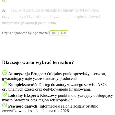
Q:
Czy stosujecie wyłącznie oryginalne części Peugeot?
A:
Tak, w Auto Club Swarzędz stosujemy certyfikowane,
oryginalne części zamienne, co gwarantuje bezpieczeństwo i
utrzymanie gwarancji producenta.
Czy ta odpowiedź była pomocna?
Tak
Nie
Dlaczego warto wybrać ten salon?
Autoryzacja Peugeot:
Oficjalny punkt sprzedaży i serwisu,
gwarantujący najwyższe standardy producenta.
Kompleksowość:
Dostęp do autoryzowanego serwisu ASO,
oryginalnych części oraz dedykowanego finansowania.
Lokalny Ekspert:
Kluczowy punkt motoryzacyjny obsługujący
miasto Swarzędz oraz region wielkopolskie.
Pewność danych:
Informacje o salonie zostały ostatnio
zweryfikowane i są aktualne na rok 2026.