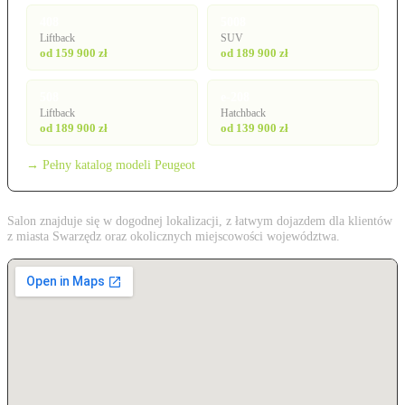
408
5008
Liftback
SUV
od 159 900 zł
od 189 900 zł
508
e-208
Liftback
Hatchback
od 189 900 zł
od 139 900 zł
→ Pełny katalog modeli Peugeot
Salon znajduje się w dogodnej lokalizacji, z łatwym dojazdem dla klientów
z miasta Swarzędz oraz okolicznych miejscowości województwa.