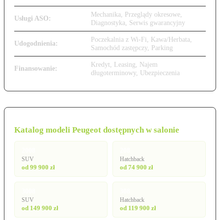
Mechanika, Przeglądy okresowe,
Usługi ASO:
Diagnostyka, Serwis gwarancyjny
Poczekalnia z Wi-Fi, Kawa/Herbata,
Udogodnienia:
Samochód zastępczy, Parking
Kredyt, Leasing, Najem
Finansowanie:
długoterminowy, Ubezpieczenia
Katalog modeli Peugeot dostępnych w salonie
2008
208
SUV
Hatchback
od 99 900 zł
od 74 900 zł
3008
308
SUV
Hatchback
od 149 900 zł
od 119 900 zł