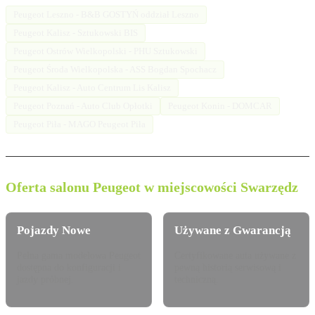
Peugeot Leszno - B&B GOSTYŃ oddział Leszno
Peugeot Kalisz - Sztukowski BIS
Peugeot Ostrów Wielkopolski - PHU Sztukowski
Peugeot Środa Wielkopolska - ASS Bogdan Spochacz
Peugeot Kalisz - Auto Centrum Lis Kalisz
Peugeot Poznań - Auto Club Opłotki
Peugeot Konin - DOMCAR
Peugeot Piła - MAGO Peugeot Piła
Oferta salonu Peugeot w miejscowości Swarzędz
Pojazdy Nowe
Używane z Gwarancją
Pełna gama modelowa Peugeot
Certyfikowane auta używane z
dostępna do konfiguracji i
pewną historią serwisową i
jazdy próbnej.
techniczną.