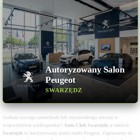
Dane ogólne
Autoryzowany Salon
Peugeot
SWARZĘDZ
Szukasz nowego samochodu lub niezawodnego serwisu w
województwie wielkopolskie?
Auto Club Swarzędz
w mieście
Swarzędz
to autoryzowany punkt marki Peugeot. Zapraszamy do