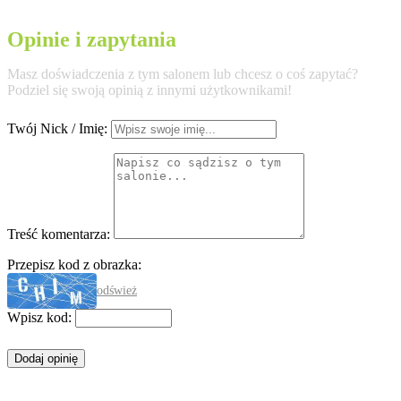
Opinie i zapytania
Masz doświadczenia z tym salonem lub chcesz o coś zapytać?
Podziel się swoją opinią z innymi użytkownikami!
Twój Nick / Imię:
Treść komentarza:
Przepisz kod z obrazka:
odśwież
Wpisz kod: