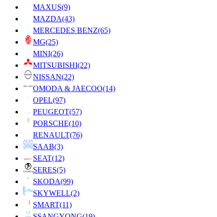
MAXUS
(9)
MAZDA
(43)
MERCEDES BENZ
(65)
MG
(25)
MINI
(26)
MITSUBISHI
(22)
NISSAN
(22)
OMODA & JAECOO
(14)
OPEL
(97)
PEUGEOT
(57)
PORSCHE
(10)
RENAULT
(76)
SAAB
(3)
SEAT
(12)
SERES
(5)
SKODA
(99)
SKYWELL
(2)
SMART
(11)
SSANGYONG
(19)