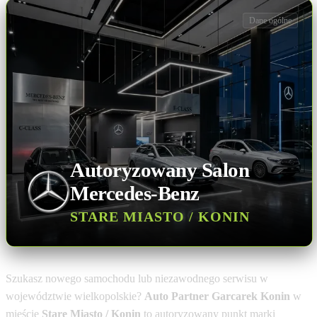
Dane ogólne
Autoryzowany Salon
Mercedes-Benz
STARE MIASTO / KONIN
Szukasz nowego samochodu lub niezawodnego serwisu w
województwie wielkopolskie?
Auto Partner Garcarek Konin
w
mieście
Stare Miasto / Konin
to autoryzowany punkt marki