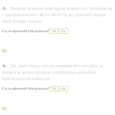
A:
Promocje finansowe zmieniają się dynamicznie. Skontaktuj się
z nami pod numerem +48 63 240 60 70, aby sprawdzić aktualne
oferty leasingu i kredytu.
Czy ta odpowiedź była pomocna?
Tak
Nie
Q:
Czy w salonie Mercedes-Benz Stare Miasto / Konin
umówię się na jazdę próbną?
A:
Tak, jazdy testowe nowymi modelami Mercedes-Benz są
dostępne w naszym salonie po wcześniejszym umówieniu
telefonicznym lub mailowym.
Czy ta odpowiedź była pomocna?
Tak
Nie
Q:
Czy Auto Partner Garcarek Konin pomaga w
formalnościach ubezpieczeniowych?