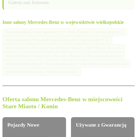
Galeria nad Jeziorem.
Inne salony Mercedes-Benz w województwie wielkopolskie
Mercedes-Benz Nowe Skalmierzyce - Auto Partner J. i A. Garcarek Sp. j.
Mercedes-Benz Poznań (Poznań-Grunwald) - Duda-Watin S. A.
Mercedes-Benz Poznań (Poznań-Nowe Miasto) - MB Motors Sp. z o.o.
Mercedes-Benz Golęczewo / Poznań - Duda-Cars Poznań (Golęczewo)
Mercedes-Benz Ociąż / Nowe Skalmierzyce - Auto Partner Garcarek Ociąż
Mercedes-Benz Leszno - Duda-Cars Leszno
Oferta salonu Mercedes-Benz w miejscowości
Stare Miasto / Konin
Pojazdy Nowe
Używane z Gwarancją
Pełna gama modelowa
Certyfikowane auta używane z