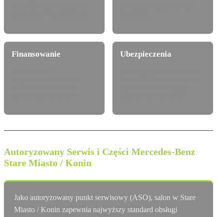
Mercedes-Benz dostępna do
pewną historią serwisową i
konfiguracji i jazdy próbnej.
techniczną.
Finansowanie
Ubezpieczenia
Leasing, najem
Atrakcyjne pakiety dealerskie
długoterminowy i kredyt
OC/AC/NNW oraz Assistance
Mercedes-Benz Finance
dopasowane do Twojego
dostosowany do potrzeb.
modelu Mercedes-Benz.
Autoryzowany Serwis i Części Mercedes-Benz
Stare Miasto / Konin
Jako autoryzowany punkt serwisowy (ASO), salon w Stare
Miasto / Konin zapewnia najwyższy standard obsługi