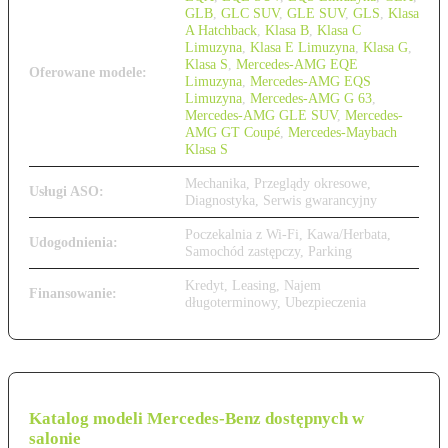
GLB
,
GLC SUV
,
GLE SUV
,
GLS
,
Klasa
A Hatchback
,
Klasa B
,
Klasa C
Limuzyna
,
Klasa E Limuzyna
,
Klasa G
,
Klasa S
,
Mercedes-AMG EQE
Oferowane modele:
Limuzyna
,
Mercedes-AMG EQS
Limuzyna
,
Mercedes-AMG G 63
,
Mercedes-AMG GLE SUV
,
Mercedes-
AMG GT Coupé
,
Mercedes-Maybach
Klasa S
Mechanika, Przeglądy okresowe,
Usługi ASO:
Diagnostyka, Serwis gwarancyjny
Poczekalnia z Wi-Fi, Kawa/Herbata,
Udogodnienia:
Samochód zastępczy, Parking
Kredyt, Leasing, Najem
Finansowanie:
długoterminowy, Ubezpieczenia
Katalog modeli Mercedes-Benz dostępnych w
salonie