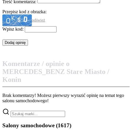
Treść komentarza:
Przepisz kod z obrazka:
odśwież
Wpisz kod:
Komentarze / opinie o
MERCEDES_BENZ Stare Miasto /
Konin
Brak komentarzy! Możesz pierwszy wyrazić opinię na temat tego
salonu samochodowego!
Salony samochodowe
(1617)