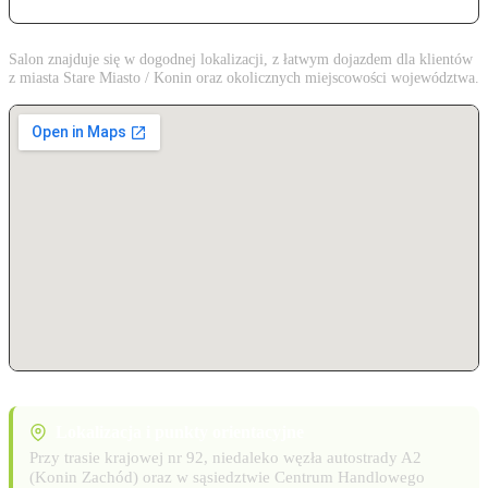
Salon znajduje się w dogodnej lokalizacji, z łatwym dojazdem dla klientów
z miasta Stare Miasto / Konin oraz okolicznych miejscowości województwa.
Lokalizacja i punkty orientacyjne
Przy trasie krajowej nr 92, niedaleko węzła autostrady A2
(Konin Zachód) oraz w sąsiedztwie Centrum Handlowego