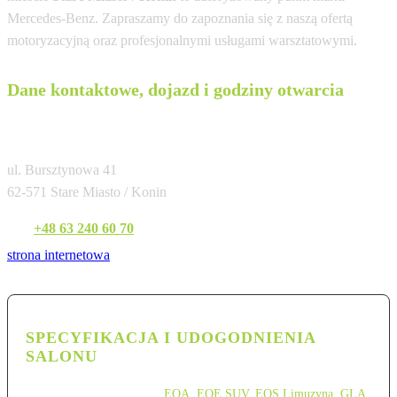
Mercedes-Benz. Zapraszamy do zapoznania się z naszą ofertą
motoryzacyjną oraz profesjonalnymi usługami warsztatowymi.
Dane kontaktowe, dojazd i godziny otwarcia
Auto Partner Garcarek Konin
ul. Bursztynowa 41
62-571 Stare Miasto / Konin
Tel:
+48 63 240 60 70
strona internetowa
SPECYFIKACJA I UDOGODNIENIA
SALONU
EQA
,
EQE SUV
,
EQS Limuzyna
,
GLA
,