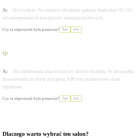
A:
Oczywiście. Na miejscu oferujemy pakiety dealerskie OC/AC
od renomowanych towarzystw ubezpieczeniowych.
Czy ta odpowiedź była pomocna?
Tak
Nie
Q:
Jakie dokumenty są potrzebne do zamówienia nowej
Mercedes-Benz?
A:
Do zamówienia auta wystarczy dowód osobisty. W przypadku
finansowania na firmę przygotuj NIP oraz podstawowe dane
rejestrowe.
Czy ta odpowiedź była pomocna?
Tak
Nie
Dlaczego warto wybrać ten salon?