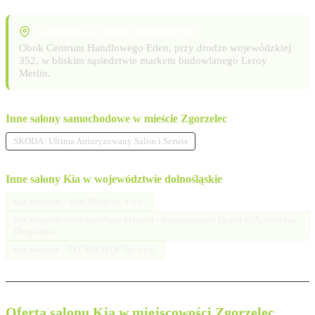
Lokalizacja i punkty orientacyjne
Obok Centrum Handlowego Eden, przy drodze wojewódzkiej
352, w bliskim sąsiedztwie marketu budowlanego Leroy
Merlin.
Inne salony samochodowe w mieście Zgorzelec
SKODA: Ultima Autoryzowany Salon i Serwis
Inne salony Kia w województwie dolnośląskie
Kia Wrocław - WROBUD Sp. z o.o.
Kia Wrocław (Wrocław-Stare Miasto) - Autoryzowany Dealer KIA, Wrocław
Długołęka
Kia Świdnik - TECHNOTOP Sp. z o.o.
Oferta salonu Kia w miejscowości Zgorzelec