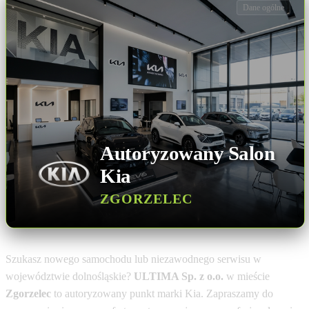
Dane ogólne
Autoryzowany Salon
Kia
ZGORZELEC
Szukasz nowego samochodu lub niezawodnego serwisu w
województwie dolnośląskie?
ULTIMA Sp. z o.o.
w mieście
Zgorzelec
to autoryzowany punkt marki Kia. Zapraszamy do