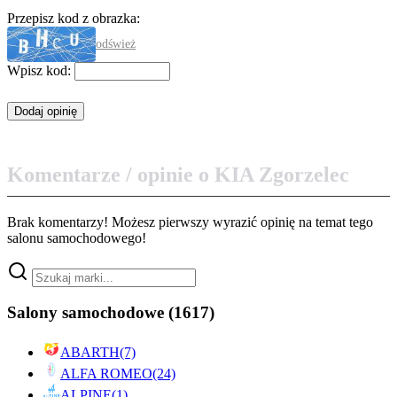
Przepisz kod z obrazka:
odśwież
Wpisz kod:
Komentarze / opinie o KIA Zgorzelec
Brak komentarzy! Możesz pierwszy wyrazić opinię na temat tego
salonu samochodowego!
Salony samochodowe
(1617)
ABARTH
(7)
ALFA ROMEO
(24)
ALPINE
(1)