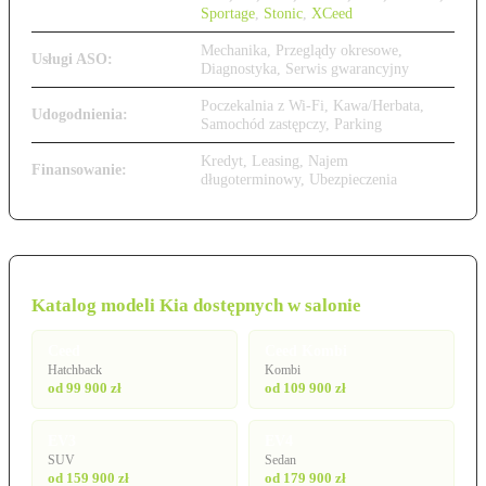
Sportage
,
Stonic
,
XCeed
Mechanika, Przeglądy okresowe,
Usługi ASO:
Diagnostyka, Serwis gwarancyjny
Poczekalnia z Wi-Fi, Kawa/Herbata,
Udogodnienia:
Samochód zastępczy, Parking
Kredyt, Leasing, Najem
Finansowanie:
długoterminowy, Ubezpieczenia
Katalog modeli Kia dostępnych w salonie
Ceed
Ceed Kombi
Hatchback
Kombi
od 99 900 zł
od 109 900 zł
EV3
EV4
SUV
Sedan
od 159 900 zł
od 179 900 zł