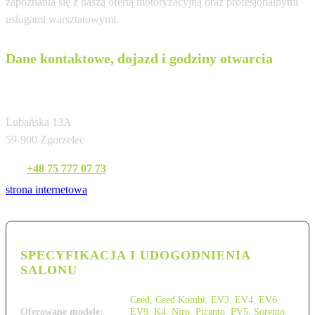
zapoznania się z naszą ofertą motoryzacyjną oraz profesjonalnymi
usługami warsztatowymi.
Dane kontaktowe, dojazd i godziny otwarcia
ULTIMA Sp. z o.o.
Lubańska 13A
59-900 Zgorzelec
Tel:
+48 75 777 07 73
strona internetowa
SPECYFIKACJA I UDOGODNIENIA
SALONU
Ceed
,
Ceed Kombi
,
EV3
,
EV4
,
EV6
,
Oferowane modele:
EV9
,
K4
,
Niro
,
Picanto
,
PV5
,
Sorento
,