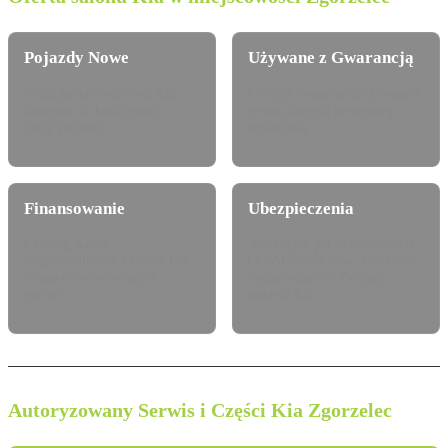
Pojazdy Nowe
Używane z Gwarancją
Pełna gama modelowa Kia
Certyfikowane auta używane z
dostępna do konfiguracji i
pewną historią serwisową i
jazdy próbnej.
techniczną.
Finansowanie
Ubezpieczenia
Leasing, najem
Atrakcyjne pakiety dealerskie
długoterminowy i kredyt Kia
OC/AC/NNW oraz Assistance
Finance dostosowany do
dopasowane do Twojego
potrzeb.
modelu Kia.
Autoryzowany Serwis i Części Kia Zgorzelec