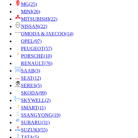
MG
(25)
MINI
(26)
MITSUBISHI
(22)
NISSAN
(22)
OMODA & JAECOO
(14)
OPEL
(97)
PEUGEOT
(57)
PORSCHE
(10)
RENAULT
(76)
SAAB
(3)
SEAT
(12)
SERES
(5)
SKODA
(99)
SKYWELL
(2)
SMART
(11)
SSANGYONG
(19)
SUBARU
(31)
SUZUKI
(55)
TATA
(5)