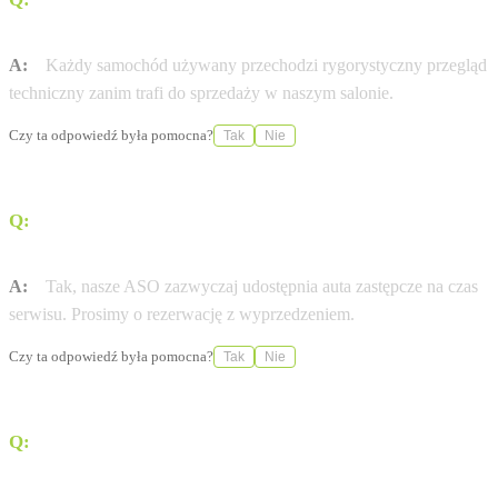
certyfikat jakości?
A:
Każdy samochód używany przechodzi rygorystyczny przegląd
techniczny zanim trafi do sprzedaży w naszym salonie.
Czy ta odpowiedź była pomocna?
Tak
Nie
Q:
Czy Autoryzowana Stacja Obsługi (ASO) ULTIMA Sp.
z o.o. oferuje samochody zastępcze?
A:
Tak, nasze ASO zazwyczaj udostępnia auta zastępcze na czas
serwisu. Prosimy o rezerwację z wyprzedzeniem.
Czy ta odpowiedź była pomocna?
Tak
Nie
Q:
Jak dojechać do salonu ULTIMA Sp. z o.o. przy ul.
Lubańska 13A?