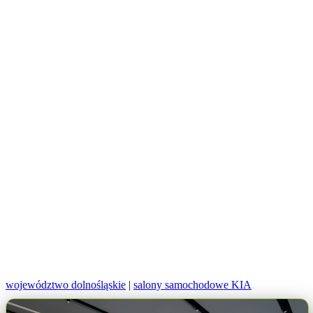
województwo dolnośląskie
|
salony samochodowe KIA