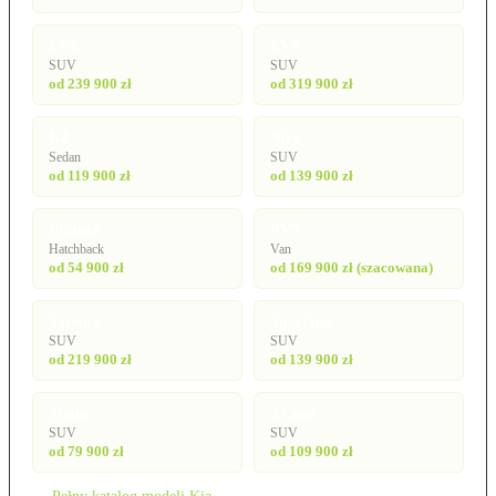
EV6
EV9
SUV
SUV
od 239 900 zł
od 319 900 zł
K4
Niro
Sedan
SUV
od 119 900 zł
od 139 900 zł
Picanto
PV5
Hatchback
Van
od 54 900 zł
od 169 900 zł (szacowana)
Sorento
Sportage
SUV
SUV
od 219 900 zł
od 139 900 zł
Stonic
XCeed
SUV
SUV
od 79 900 zł
od 109 900 zł