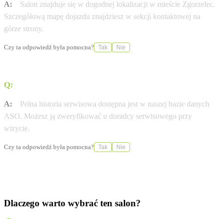
A:
Salon znajduje się w dogodnej lokalizacji w mieście Zgorzelec.
Szczegółową mapę dojazdu znajdziesz w sekcji kontaktowej na
górze strony.
Czy ta odpowiedź była pomocna?
Tak
Nie
Q:
Gdzie sprawdzę historię serwisową mojej Kia?
A:
Pełna historia serwisowa dostępna jest w naszej bazie danych
ASO. Możesz ją zweryfikować u doradcy serwisowego przy
wizycie.
Czy ta odpowiedź była pomocna?
Tak
Nie
Dlaczego warto wybrać ten salon?