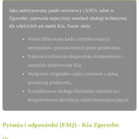
Jako autoryzowany punkt serwisowy (ASO), salon w
Zgorzelec zapewnia najwyższy standard obsługi technicznej
dla właścicieli aut marki Kia. Nasze atuty:
Wykwalifikowana kadra certyfikowanych
mechaników przeszkolonych przez producenta.
Najnowocześniejsza diagnostyka komputerowa i
narzędzia dedykowane Kia.
Wyłącznie oryginalne części zamienne z pełną
gwarancją producenta.
Kompleksowa obsługa blacharsko-lakiernicza i
bezgotówkowa likwidacja szkód komunikacyjnych.
Pytania i odpowiedzi (FAQ) - Kia Zgorzelec
Q:
Czy auta używane w ULTIMA Sp. z o.o. mają