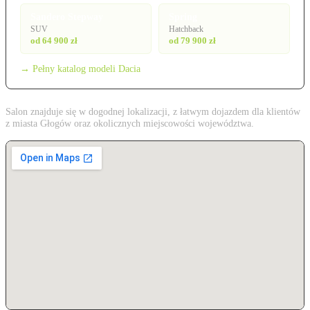
Sandero Stepway
Spring
SUV
Hatchback
od 64 900 zł
od 79 900 zł
→ Pełny katalog modeli Dacia
Salon znajduje się w dogodnej lokalizacji, z łatwym dojazdem dla klientów
z miasta Głogów oraz okolicznych miejscowości województwa.