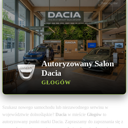
Dane ogólne
Autoryzowany Salon
Dacia
GŁOGÓW
Szukasz nowego samochodu lub niezawodnego serwisu w
województwie dolnośląskie?
Dacia
w mieście
Głogów
to
autoryzowany punkt marki Dacia. Zapraszamy do zapoznania się z