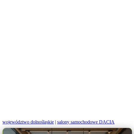
województwo dolnośląskie
|
salony samochodowe DACIA