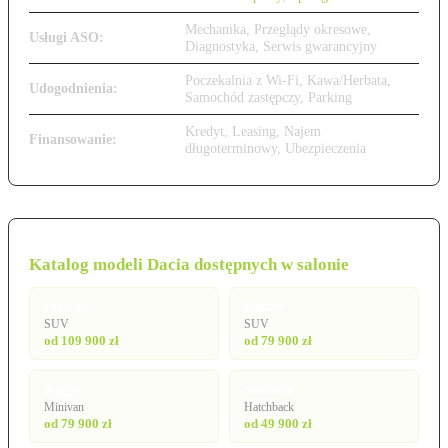
Mechanika, Przeglądy okresowe,
Usługi ASO:
Diagnostyka, Serwis gwarancyjny
Poczekalnia z Wi-Fi, Kawa/Herbata,
Udogodnienia:
Samochód zastępczy, Parking
Kredyt, Leasing, Najem
Finansowanie:
długoterminowy, Ubezpieczenia
Katalog modeli Dacia dostępnych w salonie
Bigster
Duster
SUV
SUV
od 109 900 zł
od 79 900 zł
Jogger
Sandero
Minivan
Hatchback
od 79 900 zł
od 49 900 zł