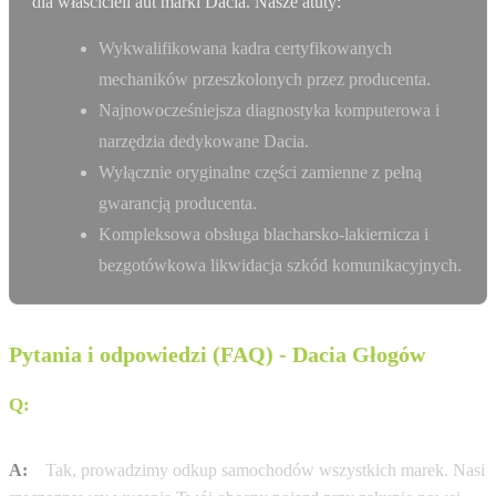
dla właścicieli aut marki Dacia. Nasze atuty:
Wykwalifikowana kadra certyfikowanych
mechaników przeszkolonych przez producenta.
Najnowocześniejsza diagnostyka komputerowa i
narzędzia dedykowane Dacia.
Wyłącznie oryginalne części zamienne z pełną
gwarancją producenta.
Kompleksowa obsługa blacharsko-lakiernicza i
bezgotówkowa likwidacja szkód komunikacyjnych.
Pytania i odpowiedzi (FAQ) - Dacia Głogów
Q:
Czy mogę zostawić swój obecny samochód w
rozliczeniu?
A:
Tak, prowadzimy odkup samochodów wszystkich marek. Nasi