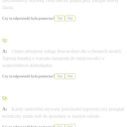
rzeczoznawcy wycenią Twój obecny pojazd przy zakupie nowej
Dacia.
Czy ta odpowiedź była pomocna?
Tak
Nie
Q:
Czy Dacia oferuje dostawę pod dom (door-to-door)?
A:
Często oferujemy usługę door-to-door dla wybranych modeli.
Zapytaj doradcę o warunki transportu do miejscowości w
województwie dolnośląskie.
Czy ta odpowiedź była pomocna?
Tak
Nie
Q:
Czy auta używane w Dacia mają certyfikat jakości?
A:
Każdy samochód używany przechodzi rygorystyczny przegląd
techniczny zanim trafi do sprzedaży w naszym salonie.
Czy ta odpowiedź była pomocna?