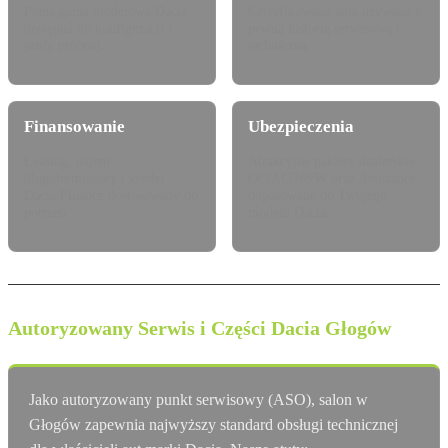
Pełna gama modelowa Dacia
Certyfikowane auta używane z
dostępna do konfiguracji i
pewną historią serwisową i
jazdy próbnej.
techniczną.
Finansowanie
Ubezpieczenia
Leasing, najem
Atrakcyjne pakiety dealerskie
długoterminowy i kredyt
OC/AC/NNW oraz Assistance
Dacia Finance dostosowany do
dopasowane do Twojego
potrzeb.
modelu Dacia.
Autoryzowany Serwis i Części Dacia Głogów
Jako autoryzowany punkt serwisowy (ASO), salon w
Głogów zapewnia najwyższy standard obsługi technicznej