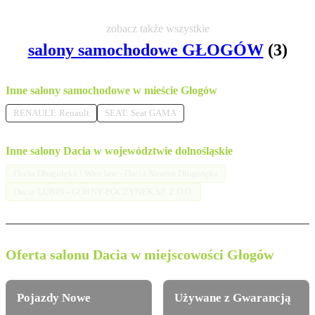
zobacz także wszystkie
salony samochodowe GŁOGÓW
(3)
Inne salony samochodowe w mieście Głogów
RENAULT: Renault
SEAT: Seat GAMA
Inne salony Dacia w województwie dolnośląskie
Dacia Długołęka / Wrocław - Dacia Nawrot Długołęka
Dacia LUBIN - GÓRNY-POCZYNEK SP. Z O.O.
Oferta salonu Dacia w miejscowości Głogów
Pojazdy Nowe
Używane z Gwarancją