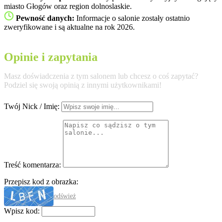
miasto Głogów oraz region dolnoslaskie.
Pewność danych:
Informacje o salonie zostały ostatnio
zweryfikowane i są aktualne na rok 2026.
Opinie i zapytania
Masz doświadczenia z tym salonem lub chcesz o coś zapytać?
Podziel się swoją opinią z innymi użytkownikami!
Twój Nick / Imię:
Treść komentarza:
Przepisz kod z obrazka:
odśwież
Wpisz kod: