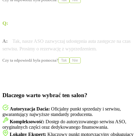
Tak
Nie
Q:
Czy Autoryzowana Stacja Obsługi (ASO) Dacia
oferuje samochody zastępcze?
A:
Tak, nasze ASO zazwyczaj udostępnia auta zastępcze na czas
serwisu. Prosimy o rezerwację z wyprzedzeniem.
Czy ta odpowiedź była pomocna?
Tak
Nie
Dlaczego warto wybrać ten salon?
Autoryzacja Dacia:
Oficjalny punkt sprzedaży i serwisu,
gwarantujący najwyższe standardy producenta.
Kompleksowość:
Dostęp do autoryzowanego serwisu ASO,
oryginalnych części oraz dedykowanego finansowania.
Lokalny Ekspert:
Kluczowy punkt motoryzacyjny obsługujący