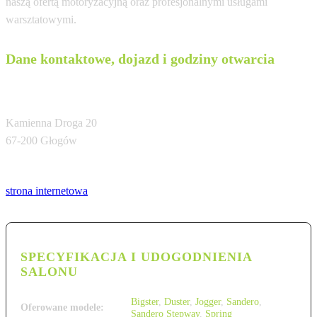
naszą ofertą motoryzacyjną oraz profesjonalnymi usługami
warsztatowymi.
Dane kontaktowe, dojazd i godziny otwarcia
Dacia
Kamienna Droga 20
67-200 Głogów
Tel:
strona internetowa
SPECYFIKACJA I UDOGODNIENIA
SALONU
Bigster
,
Duster
,
Jogger
,
Sandero
,
Oferowane modele:
Sandero Stepway
,
Spring