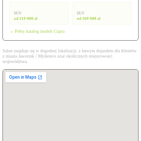
Tavascan
Terramar
SUV
SUV
od 219 900 zł
od 169 900 zł
→ Pełny katalog modeli Cupra
Salon znajduje się w dogodnej lokalizacji, z łatwym dojazdem dla klientów
z miasta Jawornik / Myślenice oraz okolicznych miejscowości
województwa.