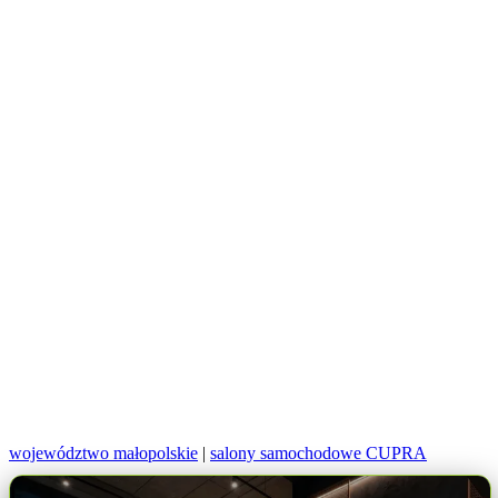
województwo małopolskie
|
salony samochodowe CUPRA