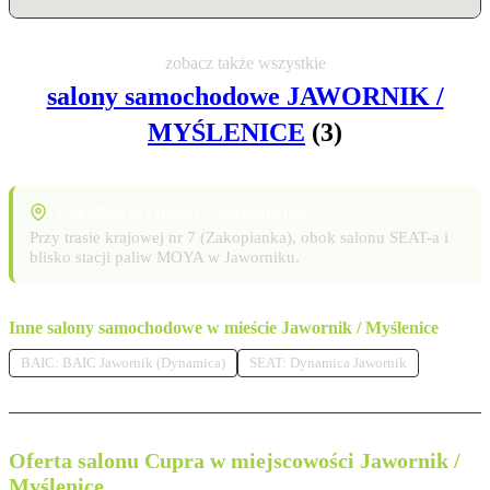
zobacz także wszystkie
salony samochodowe JAWORNIK /
MYŚLENICE
(3)
Lokalizacja i punkty orientacyjne
Przy trasie krajowej nr 7 (Zakopianka), obok salonu SEAT-a i
blisko stacji paliw MOYA w Jaworniku.
Inne salony samochodowe w mieście Jawornik / Myślenice
BAIC: BAIC Jawornik (Dynamica)
SEAT: Dynamica Jawornik
Oferta salonu Cupra w miejscowości Jawornik /
Myślenice