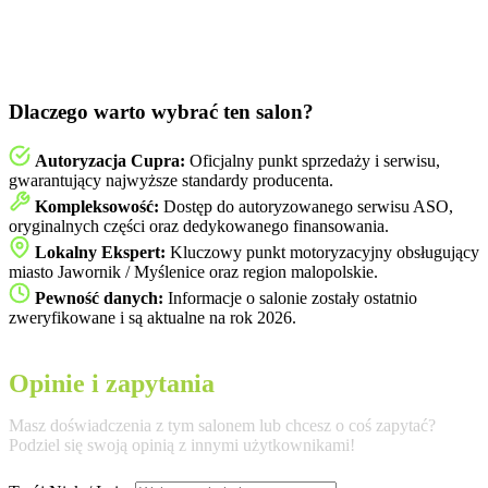
Dlaczego warto wybrać ten salon?
Autoryzacja Cupra:
Oficjalny punkt sprzedaży i serwisu,
gwarantujący najwyższe standardy producenta.
Kompleksowość:
Dostęp do autoryzowanego serwisu ASO,
oryginalnych części oraz dedykowanego finansowania.
Lokalny Ekspert:
Kluczowy punkt motoryzacyjny obsługujący
miasto Jawornik / Myślenice oraz region malopolskie.
Pewność danych:
Informacje o salonie zostały ostatnio
zweryfikowane i są aktualne na rok 2026.
Opinie i zapytania
Masz doświadczenia z tym salonem lub chcesz o coś zapytać?
Podziel się swoją opinią z innymi użytkownikami!