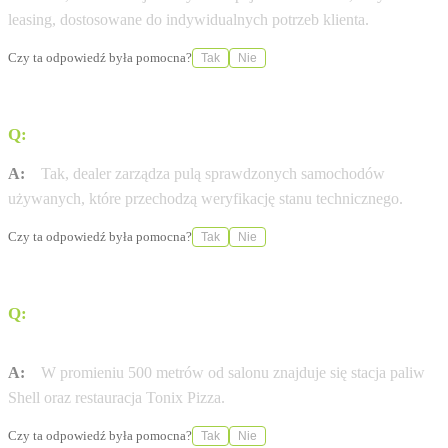
leasing, dostosowane do indywidualnych potrzeb klienta.
Czy ta odpowiedź była pomocna?
Tak
Nie
Q:
Czy w Jaworniku dostępne są samochody używane?
A:
Tak, dealer zarządza pulą sprawdzonych samochodów
używanych, które przechodzą weryfikację stanu technicznego.
Czy ta odpowiedź była pomocna?
Tak
Nie
Q:
Czy w pobliżu salonu znajdują się punkty
gastronomiczne lub stacje paliw?
A:
W promieniu 500 metrów od salonu znajduje się stacja paliw
Shell oraz restauracja Tonix Pizza.
Czy ta odpowiedź była pomocna?
Tak
Nie