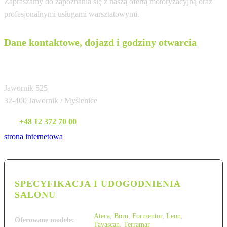
Zapraszamy do zapoznania się z naszą ofertą motoryzacyjną oraz
profesjonalnymi usługami warsztatowymi.
Dane kontaktowe, dojazd i godziny otwarcia
Cupra Studio Kraków (Jawornik)
Jawornik 525
32-400 Jawornik / Myślenice
Tel:
+48 12 372 70 00
strona internetowa
SPECYFIKACJA I UDOGODNIENIA
SALONU
Ateca
,
Born
,
Formentor
,
Leon
,
Oferowane modele:
Tavascan
,
Terramar