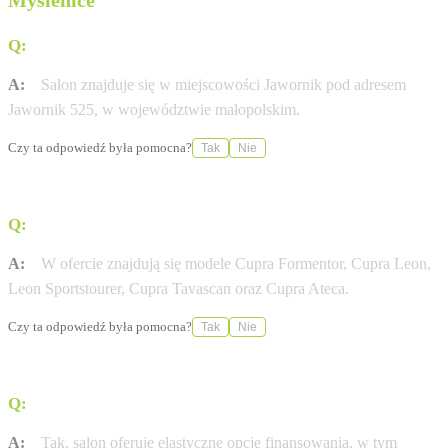
Myślenice
Q:
Gdzie dokładnie mieści się salon Cupra Studio?
A:
Salon znajduje się w miejscowości Jawornik pod adresem
Jawornik 525, w województwie małopolskim.
Czy ta odpowiedź była pomocna?
Tak
Nie
Q:
Jakie modele marki Cupra są dostępne w ofercie?
A:
W ofercie znajdują się modele Cupra Formentor, Cupra Leon,
Leon Sportstourer, Cupra Tavascan oraz Cupra Ateca.
Czy ta odpowiedź była pomocna?
Tak
Nie
Q:
Czy w salonie można sfinansować zakup samochodu?
A:
Tak, salon oferuje elastyczne opcje finansowania, w tym