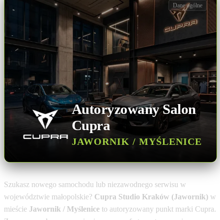
Dane ogólne
Autoryzowany Salon
Cupra
JAWORNIK / MYŚLENICE
Szukasz nowego samochodu lub niezawodnego serwisu w
województwie małopolskie?
Cupra Studio Kraków (Jawornik)
w
mieście
Jawornik / Myślenice
to autoryzowany punkt marki Cupra.