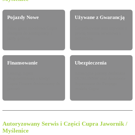
Pojazdy Nowe
Używane z Gwarancją
Pełna gama modelowa Cupra
Certyfikowane auta używane z
dostępna do konfiguracji i
pewną historią serwisową i
jazdy próbnej.
techniczną.
Finansowanie
Ubezpieczenia
Leasing, najem
Atrakcyjne pakiety dealerskie
długoterminowy i kredyt
OC/AC/NNW oraz Assistance
Cupra Finance dostosowany do
dopasowane do Twojego
potrzeb.
modelu Cupra.
Autoryzowany Serwis i Części Cupra Jawornik /
Myślenice