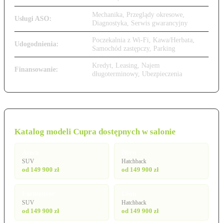
Mechanika, Przeglądy okresowe,
Usługi ASO:
Diagnostyka, Serwis gwarancyjny
Poczekalnia z Wi-Fi, Kawa/Herbata,
Udogodnienia:
Samochód zastępczy, Parking
Kredyt, Leasing, Najem
Finansowanie:
długoterminowy, Ubezpieczenia
Katalog modeli Cupra dostępnych w salonie
Ateca
Born
SUV
Hatchback
od 149 900 zł
od 149 900 zł
Formentor
Leon
SUV
Hatchback
od 149 900 zł
od 149 900 zł