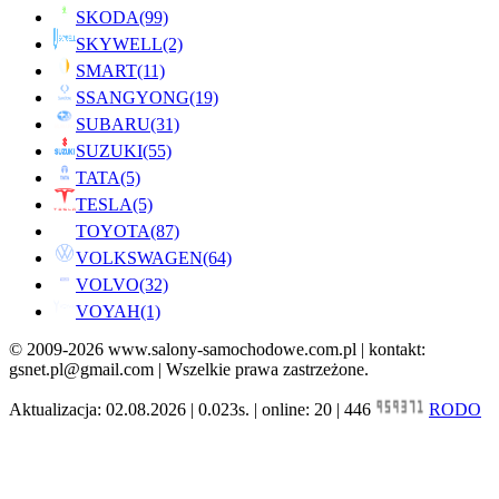
SKODA
(99)
SKYWELL
(2)
SMART
(11)
SSANGYONG
(19)
SUBARU
(31)
SUZUKI
(55)
TATA
(5)
TESLA
(5)
TOYOTA
(87)
VOLKSWAGEN
(64)
VOLVO
(32)
VOYAH
(1)
© 2009-2026 www.salony-samochodowe.com.pl | kontakt:
gsnet.pl@gmail.com | Wszelkie prawa zastrzeżone.
Aktualizacja: 02.08.2026 | 0.023s. | online: 20 | 446
RODO