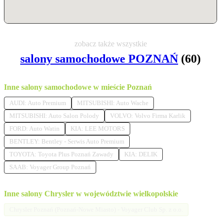
zobacz także wszystkie
salony samochodowe POZNAŃ
(60)
Inne salony samochodowe w mieście Poznań
AUDI: Auto Premium
MITSUBISHI: Auto Wache
MITSUBISHI: Auto Salon Polody
VOLVO: Volvo Firma Karlik
FORD: Auto Watin
KIA: LEE MOTORS
BENTLEY: Bentley - Serwis Auto Premium
TOYOTA: Toyota Plus Poznań Zawady
KIA: DELIK
SAAB: Voyager Group Poznań
Inne salony Chrysler w województwie wielkopolskie
Chrysler Poznań (Poznań-Nowe Miasto) - Voyager Club Sp. z o.o.