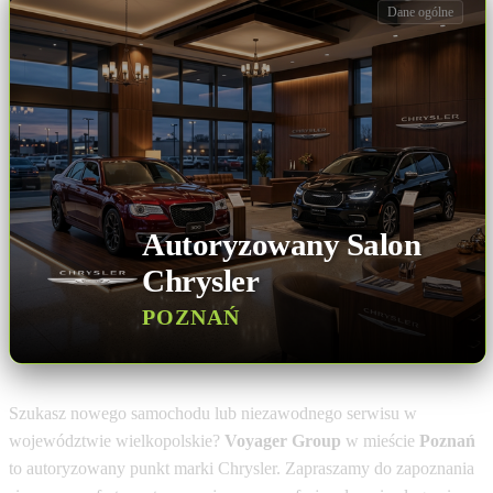
Dane ogólne
Autoryzowany Salon
Chrysler
POZNAŃ
Szukasz nowego samochodu lub niezawodnego serwisu w
województwie wielkopolskie?
Voyager Group
w mieście
Poznań
to autoryzowany punkt marki Chrysler. Zapraszamy do zapoznania