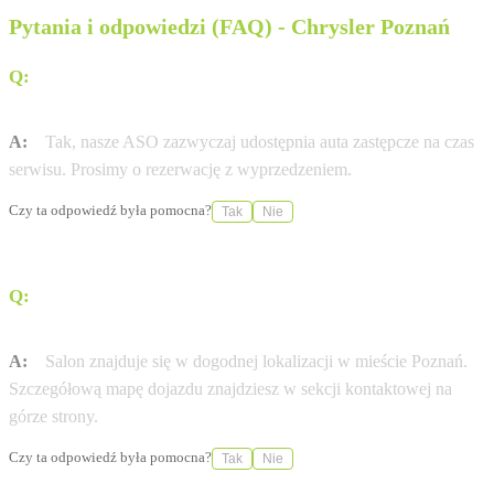
Pytania i odpowiedzi (FAQ) - Chrysler Poznań
Q:
Czy Autoryzowana Stacja Obsługi (ASO) Voyager
Group oferuje samochody zastępcze?
A:
Tak, nasze ASO zazwyczaj udostępnia auta zastępcze na czas
serwisu. Prosimy o rezerwację z wyprzedzeniem.
Czy ta odpowiedź była pomocna?
Tak
Nie
Q:
Jak dojechać do salonu Voyager Group przy ul.
Świętego Michała 20?
A:
Salon znajduje się w dogodnej lokalizacji w mieście Poznań.
Szczegółową mapę dojazdu znajdziesz w sekcji kontaktowej na
górze strony.
Czy ta odpowiedź była pomocna?
Tak
Nie