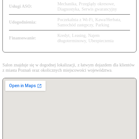
Mechanika, Przeglądy okresowe,
Usługi ASO:
Diagnostyka, Serwis gwarancyjny
Poczekalnia z Wi-Fi, Kawa/Herbata,
Udogodnienia:
Samochód zastępczy, Parking
Kredyt, Leasing, Najem
Finansowanie:
długoterminowy, Ubezpieczenia
Salon znajduje się w dogodnej lokalizacji, z łatwym dojazdem dla klientów
z miasta Poznań oraz okolicznych miejscowości województwa.