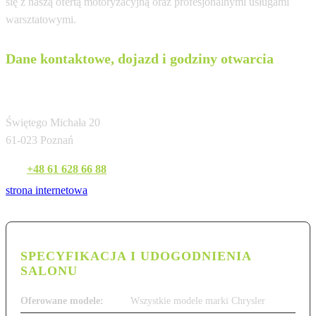
się z naszą ofertą motoryzacyjną oraz profesjonalnymi usługami
warsztatowymi.
Dane kontaktowe, dojazd i godziny otwarcia
Voyager Group
Świętego Michała 20
61-023 Poznań
Tel:
+48 61 628 66 88
strona internetowa
SPECYFIKACJA I UDOGODNIENIA
SALONU
Oferowane modele:
Wszystkie modele marki Chrysler