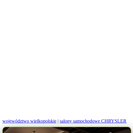
województwo wielkopolskie
|
salony samochodowe CHRYSLER