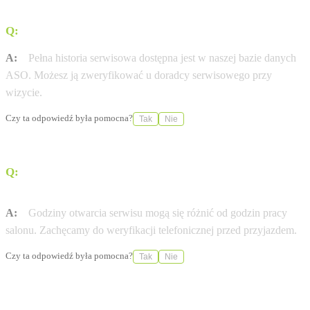
Q:
Gdzie sprawdzę historię serwisową mojej Chrysler?
A:
Pełna historia serwisowa dostępna jest w naszej bazie danych
ASO. Możesz ją zweryfikować u doradcy serwisowego przy
wizycie.
Czy ta odpowiedź była pomocna?
Tak
Nie
Q:
W jakich godzinach otwarty jest serwis Chrysler w
mieście Poznań?
A:
Godziny otwarcia serwisu mogą się różnić od godzin pracy
salonu. Zachęcamy do weryfikacji telefonicznej przed przyjazdem.
Czy ta odpowiedź była pomocna?
Tak
Nie