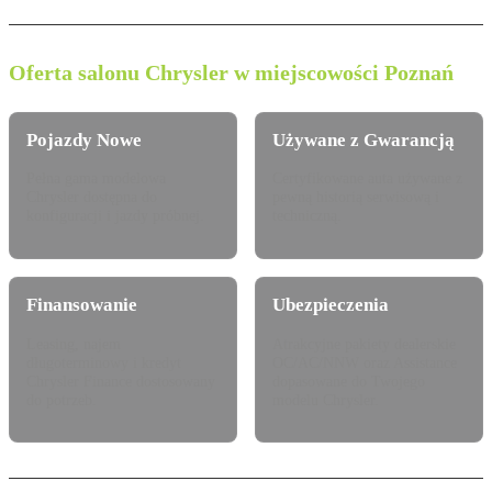
Oferta salonu Chrysler w miejscowości Poznań
Pojazdy Nowe
Używane z Gwarancją
Pełna gama modelowa
Certyfikowane auta używane z
Chrysler dostępna do
pewną historią serwisową i
konfiguracji i jazdy próbnej.
techniczną.
Finansowanie
Ubezpieczenia
Leasing, najem
Atrakcyjne pakiety dealerskie
długoterminowy i kredyt
OC/AC/NNW oraz Assistance
Chrysler Finance dostosowany
dopasowane do Twojego
do potrzeb.
modelu Chrysler.