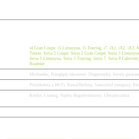
i4 Gran Coupe
,
i5 Limuzyna
,
i5 Touring
,
i7
,
iX1
,
iX2
,
iX3
,
Tourer
,
Seria 2 Coupé
,
Seria 2 Gran Coupé
,
Seria 3 Limuzyn
Seria 5 Limuzyna
,
Seria 5 Touring
,
Seria 7
,
Seria 8 Cabriolet
Roadster
Mechanika, Przeglądy okresowe, Diagnostyka, Serwis gwaran
Poczekalnia z Wi-Fi, Kawa/Herbata, Samochód zastępczy, Par
Kredyt, Leasing, Najem długoterminowy, Ubezpieczenia