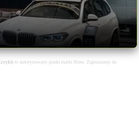
rzyki)
to autoryzowany punkt marki Bmw. Zapraszamy do