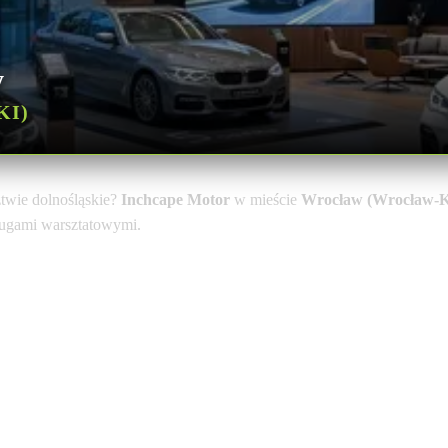
w
KI)
wie dolnośląskie?
Inchcape Motor
w mieście
Wrocław (Wrocław-K
sługami warsztatowymi.