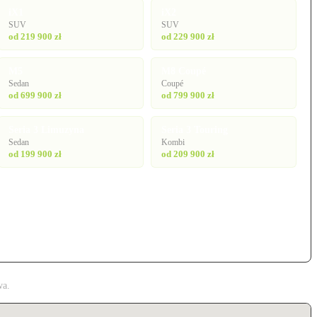
iX1
iX2
SUV
SUV
od 219 900 zł
od 229 900 zł
M5
M8 Coupé
Sedan
Coupé
od 699 900 zł
od 799 900 zł
Seria 3 Limuzyna
Seria 3 Touring
Sedan
Kombi
od 199 900 zł
od 209 900 zł
wa.