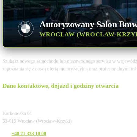
Autoryzowany Salon Bm
WROCŁAW (WROCŁAW-KRZY
Szukasz nowego samochodu lub niezawodnego serwisu w województ
zapoznania się z naszą ofertą motoryzacyjną oraz profesjonalnymi u
Dane kontaktowe, dojazd i godziny otwarcia
Inchcape Motor
Karkonoska 61
53-015 Wrocław (Wrocław-Krzyki)
Tel:
+48 71 333 10 00