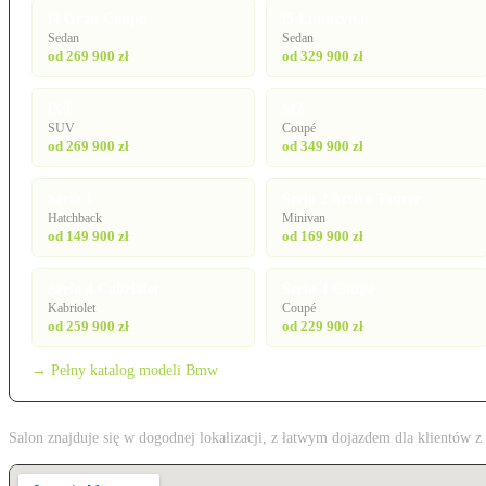
i4 Gran Coupe
i5 Limuzyna
Sedan
Sedan
od 269 900 zł
od 329 900 zł
iX3
M2
SUV
Coupé
od 269 900 zł
od 349 900 zł
Seria 1
Seria 2 Active Tourer
Hatchback
Minivan
od 149 900 zł
od 169 900 zł
Seria 4 Cabriolet
Seria 4 Coupé
Kabriolet
Coupé
od 259 900 zł
od 229 900 zł
→ Pełny katalog modeli Bmw
Salon znajduje się w dogodnej lokalizacji, z łatwym dojazdem dla klientów