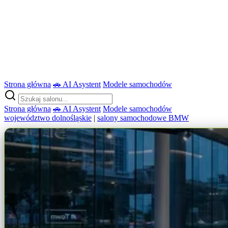
Strona główna
🚗 AI Asystent
Modele samochodów
Strona główna
🚗 AI Asystent
Modele samochodów
województwo dolnośląskie
|
salony samochodowe BMW