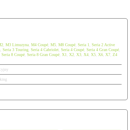
M2
,
M3 Limuzyna
,
M4 Coupé
,
M5
,
M8 Coupé
,
Seria 1
,
Seria 2 Active
a
,
Seria 3 Touring
,
Seria 4 Cabriolet
,
Seria 4 Coupé
,
Seria 4 Gran Coupé
,
,
Seria 8 Coupé
,
Seria 8 Gran Coupé
,
X1
,
X2
,
X3
,
X4
,
X5
,
X6
,
X7
,
Z4
cyjny
king