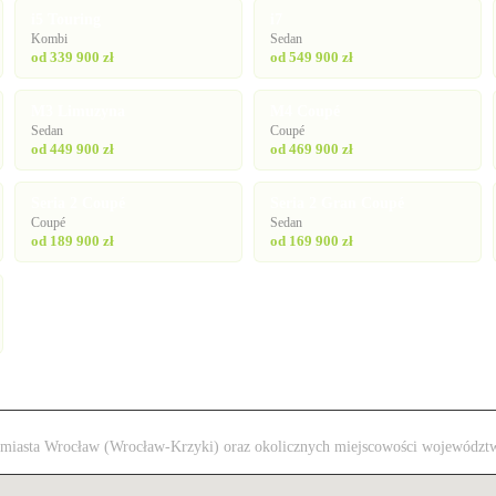
i5 Touring
i7
Kombi
Sedan
od 339 900 zł
od 549 900 zł
M3 Limuzyna
M4 Coupé
Sedan
Coupé
od 449 900 zł
od 469 900 zł
Seria 2 Coupé
Seria 2 Gran Coupé
Coupé
Sedan
od 189 900 zł
od 169 900 zł
 z miasta Wrocław (Wrocław-Krzyki) oraz okolicznych miejscowości województ