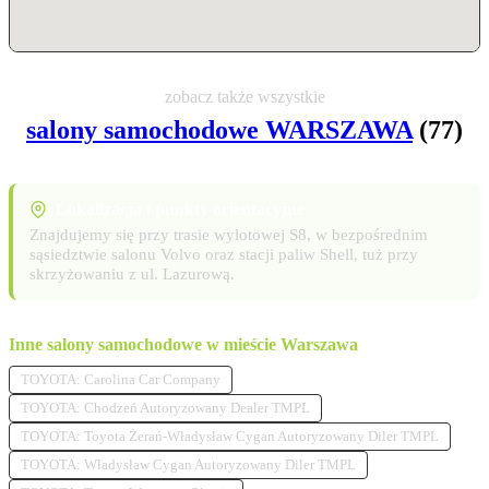
zobacz także wszystkie
salony samochodowe WARSZAWA
(77)
Lokalizacja i punkty orientacyjne
Znajdujemy się przy trasie wylotowej S8, w bezpośrednim
sąsiedztwie salonu Volvo oraz stacji paliw Shell, tuż przy
skrzyżowaniu z ul. Lazurową.
Inne salony samochodowe w mieście Warszawa
TOYOTA: Carolina Car Company
TOYOTA: Chodzeń Autoryzowany Dealer TMPL
TOYOTA: Toyota Żerań-Władysław Cygan Autoryzowany Diler TMPL
TOYOTA: Władysław Cygan Autoryzowany Diler TMPL