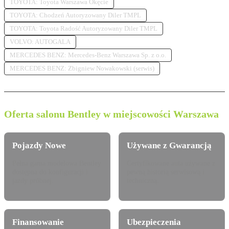
TOYOTA: Toyota Warszawa Okęcie
TOYOTA: Chodzeń Autoryzowany Diler TMPL
TOYOTA: Toyota Radość Autoryzowany Diler TMPL
VOLVO: AUTOGALA
MERCEDES BENZ: Mercedes-Benz Warszawa Sp. z o.o.
MERCEDES BENZ: Zbigniew Nowakowski (serwis)
Oferta salonu Bentley w miejscowości Warszawa
Pojazdy Nowe
Używane z Gwarancją
Pełna gama modelowa Bentley
Certyfikowane auta używane z
dostępna do konfiguracji i
pewną historią serwisową i
jazdy próbnej.
techniczną.
Finansowanie
Ubezpieczenia