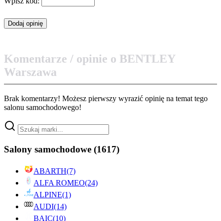
Wpisz kod:
Komentarze / opinie o BENTLEY
Warszawa
Brak komentarzy! Możesz pierwszy wyrazić opinię na temat tego
salonu samochodowego!
Salony samochodowe
(1617)
ABARTH
(7)
ALFA ROMEO
(24)
ALPINE
(1)
AUDI
(14)
BAIC
(10)