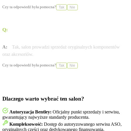
Czy ta odpowiedź była pomocna?
Tak
Nie
Q:
Czy w salonie można zakupić oryginalne części do
pojazdów marki Bentley?
A:
Tak, salon prowadzi sprzedaż oryginalnych komponentów
oraz akcesoriów.
Czy ta odpowiedź była pomocna?
Tak
Nie
Dlaczego warto wybrać ten salon?
Autoryzacja Bentley:
Oficjalny punkt sprzedaży i serwisu,
gwarantujący najwyższe standardy producenta.
Kompleksowość:
Dostęp do autoryzowanego serwisu ASO,
oryginalnych części oraz dedykowanego finansowania.