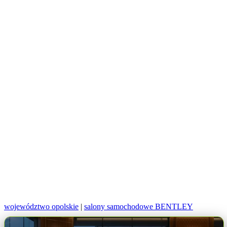
województwo opolskie
|
salony samochodowe BENTLEY