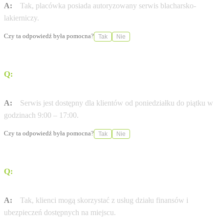
A:
Tak, placówka posiada autoryzowany serwis blacharsko-
lakierniczy.
Czy ta odpowiedź była pomocna?
Tak
Nie
Q:
W jakich godzinach pracuje serwis Bentley
Warszawa?
A:
Serwis jest dostępny dla klientów od poniedziałku do piątku w
godzinach 9:00 – 17:00.
Czy ta odpowiedź była pomocna?
Tak
Nie
Q:
Czy salon oferuje pomoc w zakresie finansowania
zakupu samochodu?
A:
Tak, klienci mogą skorzystać z usług działu finansów i
ubezpieczeń dostępnych na miejscu.