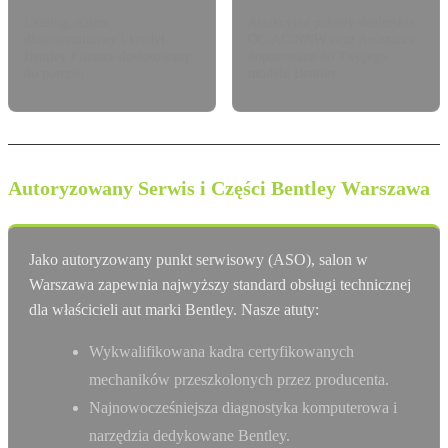
Leasing, najem
Atrakcyjne pakiety dealerskie
długoterminowy i kredyt
OC/AC/NNW oraz Assistance
Bentley Finance dostosowany
dopasowane do Twojego
do potrzeb.
modelu Bentley.
Autoryzowany Serwis i Części Bentley Warszawa
Jako autoryzowany punkt serwisowy (ASO), salon w
Warszawa zapewnia najwyższy standard obsługi technicznej
dla właścicieli aut marki Bentley. Nasze atuty:
Wykwalifikowana kadra certyfikowanych
mechaników przeszkolonych przez producenta.
Najnowocześniejsza diagnostyka komputerowa i
narzędzia dedykowane Bentley.