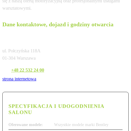
się z naszą ofertą motoryzacyjną oraz profesjonalnymi usługami
warsztatowymi.
Dane kontaktowe, dojazd i godziny otwarcia
Bentley Warszawa
ul. Połczyńska 118A
01-304 Warszawa
Tel:
+48 22 532 24 00
strona internetowa
SPECYFIKACJA I UDOGODNIENIA
SALONU
Oferowane modele:
Wszystkie modele marki Bentley