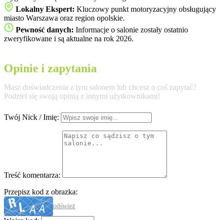
Lokalny Ekspert:
Kluczowy punkt motoryzacyjny obsługujący
miasto Warszawa oraz region opolskie.
Pewność danych:
Informacje o salonie zostały ostatnio
zweryfikowane i są aktualne na rok 2026.
Opinie i zapytania
Masz doświadczenia z tym salonem lub chcesz o coś zapytać?
Podziel się swoją opinią z innymi użytkownikami!
Twój Nick / Imię:
Treść komentarza:
Przepisz kod z obrazka:
odśwież