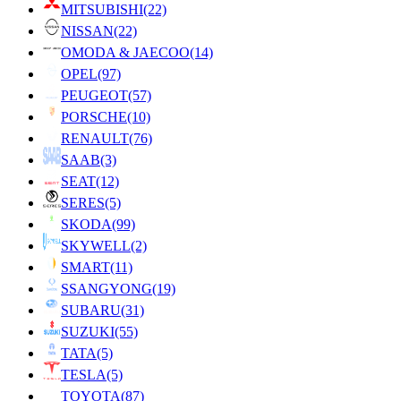
MITSUBISHI
(22)
NISSAN
(22)
OMODA & JAECOO
(14)
OPEL
(97)
PEUGEOT
(57)
PORSCHE
(10)
RENAULT
(76)
SAAB
(3)
SEAT
(12)
SERES
(5)
SKODA
(99)
SKYWELL
(2)
SMART
(11)
SSANGYONG
(19)
SUBARU
(31)
SUZUKI
(55)
TATA
(5)
TESLA
(5)
TOYOTA
(87)