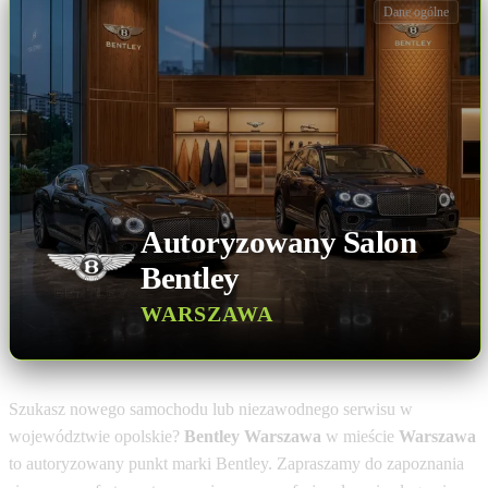
Dane ogólne
Autoryzowany Salon
Bentley
WARSZAWA
Szukasz nowego samochodu lub niezawodnego serwisu w
województwie opolskie?
Bentley Warszawa
w mieście
Warszawa
to autoryzowany punkt marki Bentley. Zapraszamy do zapoznania