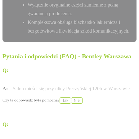
Wyłącznie oryginalne części zamienne z pełną
gwarancją producenta.
Kompleksowa obsługa blacharsko-lakiernicza i
bezgotówkowa likwidacja szkód komunikacyjnych.
Pytania i odpowiedzi (FAQ) - Bentley Warszawa
Q:
Gdzie dokładnie znajduje się salon Bentley
Warszawa?
A:
Salon mieści się przy ulicy Połczyńskiej 120b w Warszawie.
Czy ta odpowiedź była pomocna?
Tak
Nie
Q:
Czy w tym miejscu można wykonać naprawy
blacharsko-lakiernicze?