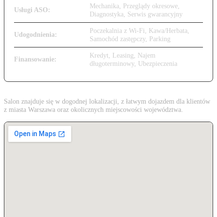
Mechanika, Przeglądy okresowe,
Usługi ASO:
Diagnostyka, Serwis gwarancyjny
Poczekalnia z Wi-Fi, Kawa/Herbata,
Udogodnienia:
Samochód zastępczy, Parking
Kredyt, Leasing, Najem
Finansowanie:
długoterminowy, Ubezpieczenia
Salon znajduje się w dogodnej lokalizacji, z łatwym dojazdem dla klientów
z miasta Warszawa oraz okolicznych miejscowości województwa.