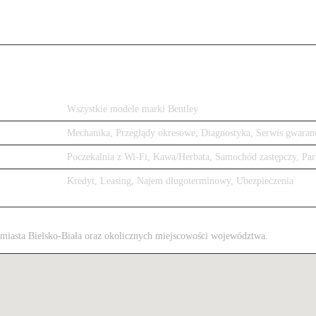
Wszystkie modele marki Bentley
Mechanika, Przeglądy okresowe, Diagnostyka, Serwis gwaran
Poczekalnia z Wi-Fi, Kawa/Herbata, Samochód zastępczy, Par
Kredyt, Leasing, Najem długoterminowy, Ubezpieczenia
z miasta Bielsko-Biała oraz okolicznych miejscowości województwa.