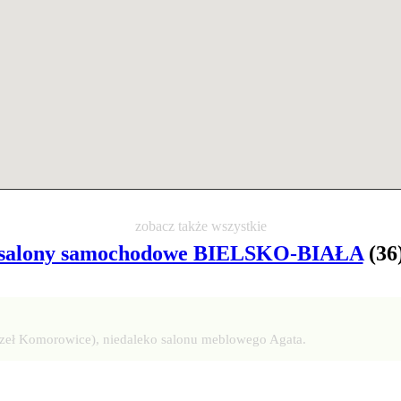
zobacz także wszystkie
salony samochodowe BIELSKO-BIAŁA
(36
ęzeł Komorowice), niedaleko salonu meblowego Agata.