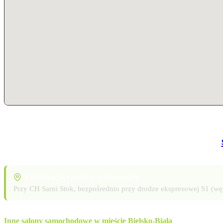
Lokalizacja i punkty orientacyjne
Przy CH Sarni Stok, bezpośrednio przy drodze ekspresowej S1 (w
Inne salony samochodowe w mieście Bielsko-Biała