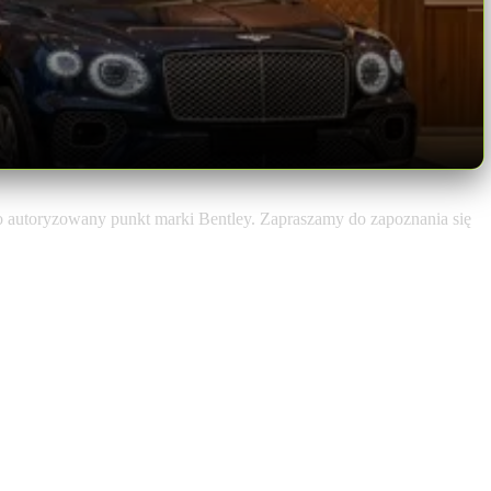
o autoryzowany punkt marki Bentley. Zapraszamy do zapoznania się