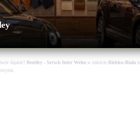
ley
wie śląskie?
Bentley - Serwis Inter Welm
w mieście
Bielsko-Biała
t
towymi.