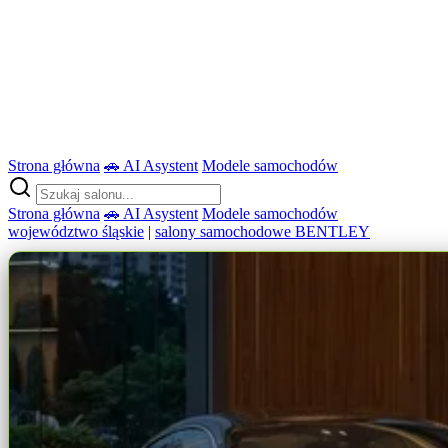
Strona główna
🚗 AI Asystent
Modele samochodów
Strona główna
🚗 AI Asystent
Modele samochodów
województwo śląskie
|
salony samochodowe BENTLEY