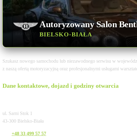
Autoryzowany Salon Bent
BIELSKO-BIAŁA
Szukasz nowego samochodu lub niezawodnego serwisu w województ
z naszą ofertą motoryzacyjną oraz profesjonalnymi usługami warszta
Dane kontaktowe, dojazd i godziny otwarcia
Bentley - Serwis Inter Welm
ul. Sarni Stok 1
43-300 Bielsko-Biała
Tel:
+48 33 499 57 57