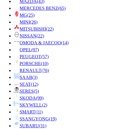
MAZDA
(43)
MERCEDES BENZ
(65)
MG
(25)
MINI
(26)
MITSUBISHI
(22)
NISSAN
(22)
OMODA & JAECOO
(14)
OPEL
(97)
PEUGEOT
(57)
PORSCHE
(10)
RENAULT
(76)
SAAB
(3)
SEAT
(12)
SERES
(5)
SKODA
(99)
SKYWELL
(2)
SMART
(11)
SSANGYONG
(19)
SUBARU
(31)