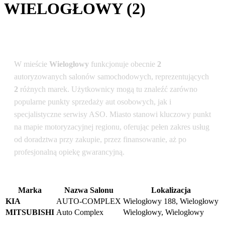
WIELOGŁOWY (2)
Podsumowanie dla lokalizacji: Wielogłowy
W mieście
Wielogłowy
funkcjonuje obecnie
2
autoryzowanych salonów samochodowych, reprezentujących
2
różnych marek. Użytkownicy mogą tu znaleźć zarówno
popularne punkty sprzedaży aut osobowych, jak i
specjalistyczne serwisy ASO. Miasto stanowi kluczowy punkt
na mapie motoryzacyjnej regionu, oferując pełen zakres usług
od doradztwa przy zakupie, przez finansowanie, aż po
profesjonalną opiekę gwarancyjną.
Marka
Nazwa Salonu
Lokalizacja
KIA
AUTO-COMPLEX
Wielogłowy 188, Wielogłowy
MITSUBISHI
Auto Complex
Wielogłowy, Wielogłowy