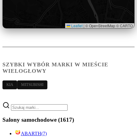
Leaflet
|
© OpenStreetMap © CARTO
SZYBKI WYBÓR MARKI W MIEŚCIE
WIELOGŁOWY
KIA
MITSUBISHI
Salony samochodowe
(1617)
ABARTH
(7)