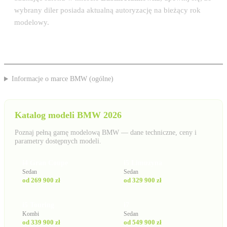
wybrany diler posiada aktualną autoryzację na bieżący rok
modelowy.
Informacje o marce BMW (ogólne)
Katalog modeli BMW 2026
Poznaj pełną gamę modelową BMW — dane techniczne, ceny i
parametry dostępnych modeli.
i4 Gran Coupe
i5 Limuzyna
Sedan
Sedan
od 269 900 zł
od 329 900 zł
i5 Touring
i7
Kombi
Sedan
od 339 900 zł
od 549 900 zł