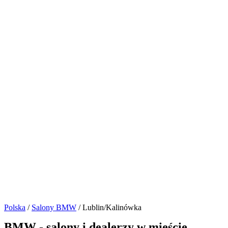
Polska
/
Salony BMW
/ Lublin/Kalinówka
BMW - salony i dealerzy w mieście