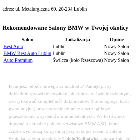
adres: ul. Metalurgiczna 60, 20-234 Lublin
Rekomendowane Salony BMW w Twojej okolicy
Salon
Lokalizacja
Opinie
Best Auto
Lublin
Nowy Salon
BMW Best Auto Lublin
Lublin
Nowy Salon
Auto Premium
Świlcza (koło Rzeszowa)
Nowy Salon
💡 Porada eksperta: Odbiór auta w salonie BMW
Planujesz odbiór nowego samochodu? Pamiętaj, aby
dokładnie sprawdzić powłokę lakierniczą w świetle dziennym,
zweryfikować kompletność dokumentów (homologacja, karta
gwarancyjna) oraz poprosić doradcę o szczegółowe
przeszkolenie z systemów multimedialnych. Warto również
dopytać o aktualne pakiety serwisowe BMW ASO, które
często wychodzą korzystniej przy zakupie razem z autem.
Szukając salonu w mieście
Lublin/Kalinówka
, upewnij się, że