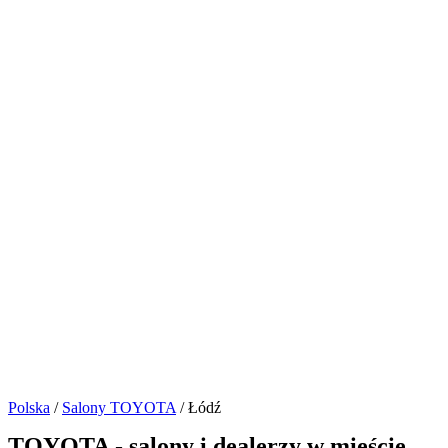
Polska
/
Salony TOYOTA
/ Łódź
TOYOTA - salony i dealerzy w mieście