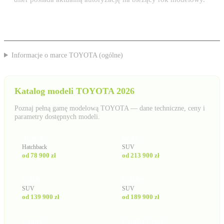
Informacje o marce TOYOTA (ogólne)
Katalog modeli TOYOTA 2026
Poznaj pełną gamę modelową TOYOTA — dane techniczne, ceny i
parametry dostępnych modeli.
Aygo X
bZ4X
Hatchback
SUV
od 78 900 zł
od 213 900 zł
C-HR
C-HR+
SUV
SUV
od 139 900 zł
od 189 900 zł
Camry
Corolla Cross