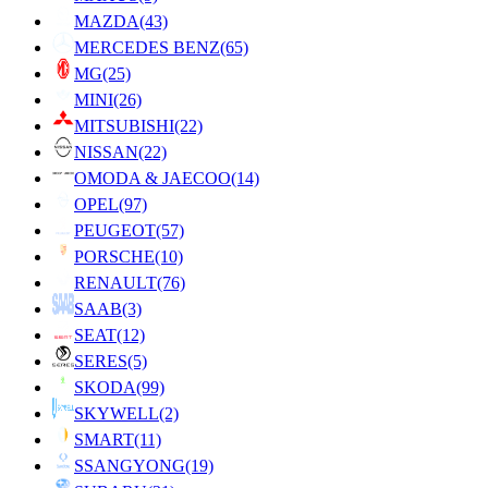
MAZDA
(43)
MERCEDES BENZ
(65)
MG
(25)
MINI
(26)
MITSUBISHI
(22)
NISSAN
(22)
OMODA & JAECOO
(14)
OPEL
(97)
PEUGEOT
(57)
PORSCHE
(10)
RENAULT
(76)
SAAB
(3)
SEAT
(12)
SERES
(5)
SKODA
(99)
SKYWELL
(2)
SMART
(11)
SSANGYONG
(19)