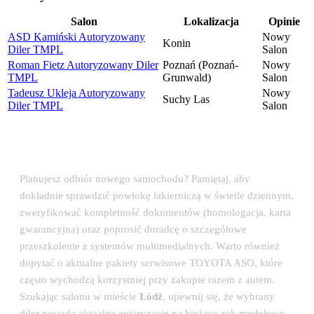
Salon
Lokalizacja
Opinie
ASD Kamiński Autoryzowany
Nowy
Konin
Diler TMPL
Salon
Roman Fietz Autoryzowany Diler
Poznań (Poznań-
Nowy
TMPL
Grunwald)
Salon
Tadeusz Ukleja Autoryzowany
Nowy
Suchy Las
Diler TMPL
Salon
💡 Porada eksperta: Odbiór auta w salonie
TOYOTA
Planujesz odbiór nowego samochodu? Pamiętaj, aby
dokładnie sprawdzić powłokę lakierniczą w świetle dziennym,
zweryfikować kompletność dokumentów (homologacja, karta
gwarancyjna) oraz poprosić doradcę o szczegółowe
przeszkolenie z systemów multimedialnych. Warto również
dopytać o aktualne pakiety serwisowe TOYOTA ASO, które
często wychodzą korzystniej przy zakupie razem z autem.
Szukając salonu w mieście
Łódź
, upewnij się, że wybrany
diler posiada aktualną autoryzację na bieżący rok modelowy.