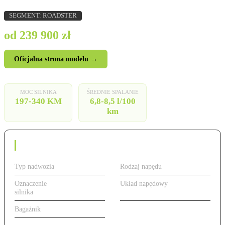
SEGMENT: ROADSTER
od 239 900 zł
Oficjalna strona modelu →
MOC SILNIKA
ŚREDNIE SPALANIE
197-340 KM
6,8-8,5 l/100
km
Dane techniczne
Typ nadwozia
Roadster
Rodzaj napędu
Benzyna
Oznaczenie
od 197 do 340
Układ napędowy
Tylny (RWD)
silnika
KM, benzyna
Bagażnik
281 l