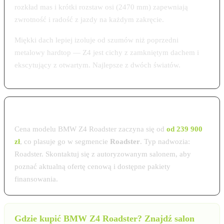
rozkład mas i krótki rozstaw osi (2470 mm) zapewniają
zwrotność i radość z jazdy na każdym zakręcie.
Miękki dach lepiej izoluje od szumów niż poprzedni
metalowy hardtop — Z4 jest cichy z zamkniętym dachem i
ekscytujący z otwartym. Najlepsze z dwóch światów.
Cena BMW Z4 Roadster w Polsce 2026
Cena modelu BMW Z4 Roadster zaczyna się od
od 239 900
zł
, co plasuje go w segmencie
Roadster
. Typ nadwozia:
Roadster. Skontaktuj się z autoryzowanym salonem, aby
poznać aktualną ofertę cenową i dostępne pakiety
finansowania.
Gdzie kupić BMW Z4 Roadster? Znajdź salon