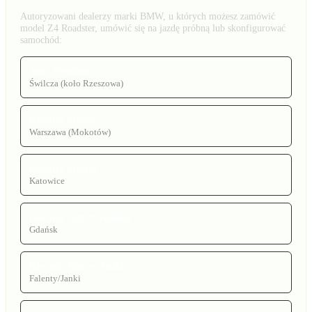
Autoryzowani dealerzy marki BMW, u których możesz zamówić
model Z4 Roadster, umówić się na jazdę próbną lub skonfigurować
samochód:
Auto Premium
Świlcza (koło Rzeszowa)
Bawaria Motors
Warszawa (Mokotów)
Bawaria Motors
Katowice
Bawaria Motors Gdańsk
Gdańsk
Bawaria Motors Janki
Falenty/Janki