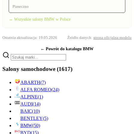
Bawaria Motors Piaseczno
Piaseczno
→ Wszystkie salony BMW w Polsce
Ostatnia aktualizacja: 19.05.2026
Źródło danych:
strona oficjalna modelu
← Powrót do katalogu BMW
Salony samochodowe
(1617)
ABARTH
(7)
ALFA ROMEO
(24)
ALPINE
(1)
AUDI
(14)
BAIC
(10)
BENTLEY
(5)
BMW
(50)
BYD
(15)