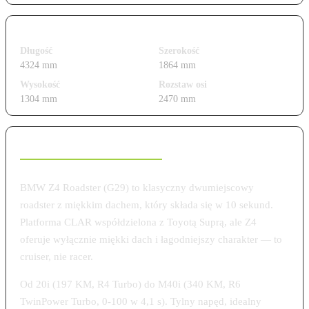
Wymiary i gabaryty
Długość
Szerokość
4324 mm
1864 mm
Wysokość
Rozstaw osi
1304 mm
2470 mm
Charakterystyka modelu
BMW Z4 Roadster (G29) to klasyczny dwumiejscowy
roadster z miękkim dachem, który składa się w 10 sekund.
Platforma CLAR współdzielona z Toyotą Suprą, ale Z4
oferuje wyłącznie miękki dach i łagodniejszy charakter — to
cruiser, nie racer.
Od 20i (197 KM, R4 Turbo) do M40i (340 KM, R6
TwinPower Turbo, 0-100 w 4,1 s). Tylny napęd, idealny