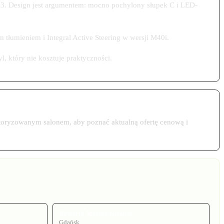
3. Design jest argumentem: mocno pochylony słupek C i LED-
łumieniem i Integral Active Steering w wersji M40i.
, który nie kosztuje praktyczności.
utoryzowanym salonem, aby poznać aktualną ofertę cenową i
Bawaria Motors Gdańsk
Gdańsk