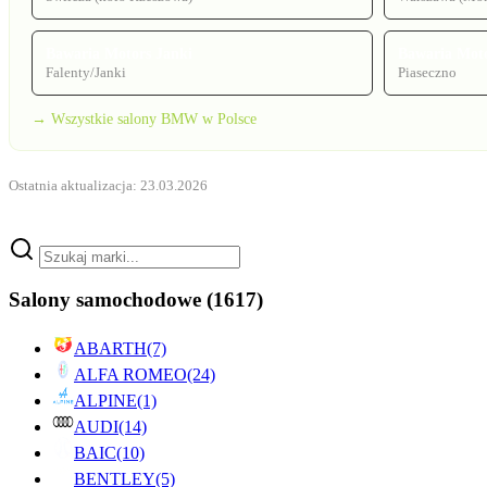
Bawaria Motors Janki
Bawaria Moto
Falenty/Janki
Piaseczno
→ Wszystkie salony BMW w Polsce
Ostatnia aktualizacja: 23.03.2026
Salony samochodowe
(1617)
ABARTH
(7)
ALFA ROMEO
(24)
ALPINE
(1)
AUDI
(14)
BAIC
(10)
BENTLEY
(5)