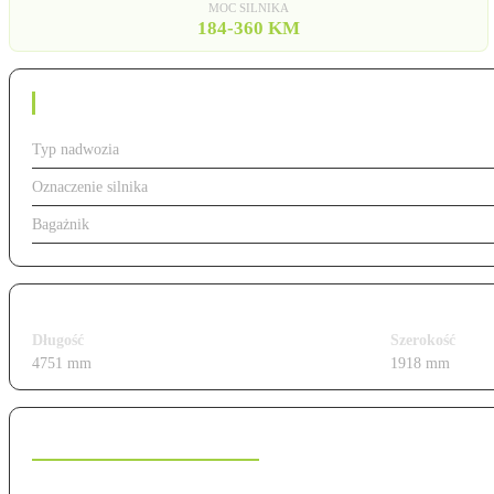
MOC SILNIKA
184-360 KM
Dane techniczne
Typ nadwozia
Oznaczenie silnika
Bagażnik
Wymiary i gabaryty
Długość
Szerokość
4751 mm
1918 mm
Charakterystyka modelu