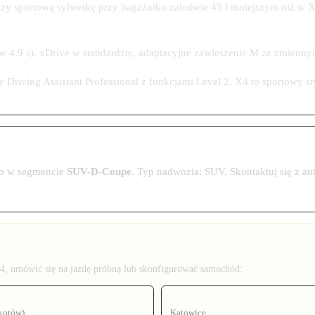
y sportową sylwetkę przy bagażniku zaledwie 45 l mniejszym niż w X
,9 s). xDrive w standardzie, adaptacyjne zawieszenie M ze zmiennym t
iving Assistant Professional z funkcjami Level 2. X4 to sportowy styl
 go w segmencie
SUV-D-Coupe
. Typ nadwozia: SUV. Skontaktuj się z a
, umówić się na jazdę próbną lub skonfigurować samochód:
ors
Bawaria Motors
kotów)
Katowice