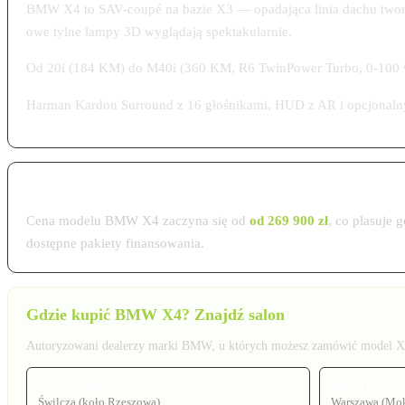
BMW X4 to SAV-coupé na bazie X3 — opadająca linia dachu tworz
owe tylne lampy 3D wyglądają spektakularnie.
Od 20i (184 KM) do M40i (360 KM, R6 TwinPower Turbo, 0-100 w 4
Harman Kardon Surround z 16 głośnikami, HUD z AR i opcjonalny Dr
Cena BMW X4 w Polsce 2026
Cena modelu BMW X4 zaczyna się od
od 269 900 zł
, co plasuje
dostępne pakiety finansowania.
Gdzie kupić BMW X4? Znajdź salon
Autoryzowani dealerzy marki BMW, u których możesz zamówić model X4
Auto Premium
Bawaria Mot
Świlcza (koło Rzeszowa)
Warszawa (Mo