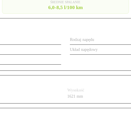
ŚREDNIE SPALANIE
6,0-8,5 l/100 km
SUV
Rodzaj napędu
od 184 do 360 KM, benzyna/diesel
Układ napędowy
525 l
Wysokość
1621 mm