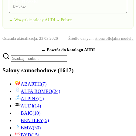
BEŁTOWSKI
Kraków
→ Wszystkie salony AUDI w Polsce
Ostatnia aktualizacja: 23.03.2026
Źródło danych:
strona oficjalna modelu
← Powrót do katalogu AUDI
Salony samochodowe
(1617)
ABARTH
(7)
ALFA ROMEO
(24)
ALPINE
(1)
AUDI
(14)
BAIC
(10)
BENTLEY
(5)
BMW
(50)
BYD
(15)