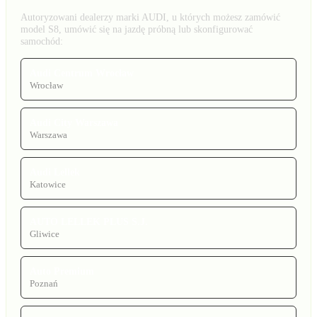
Autoryzowani dealerzy marki AUDI, u których możesz zamówić
model S8, umówić się na jazdę próbną lub skonfigurować
samochód:
Audi Centrum Wrocław
Wrocław
Audi City Warszawa
Warszawa
Audi Lellek
Katowice
AUTO LELLEK PLUS S.J.
Gliwice
Auto Premium
Poznań