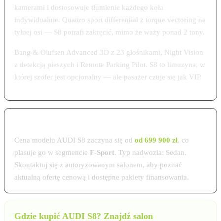
kamerami i dostosowuje tłumienie każdego koła
indywidualnie. Quattro sport differential z torque vectoring na
tylnej osi — S8 potrafi zakręcić, mimo że waży ponad 2 tony.
Bang & Olufsen Advanced 3D z 23 głośnikami, Night Vision
z detekcją pieszych i Remote Parking Pilot. S8 to limuzyna, w
której szofer jest opcjonalny — ale pasażer czuje się jak VIP.
Cena AUDI S8 w Polsce 2026
Cena modelu AUDI S8 zaczyna się od
od 699 900 zł
, co
plasuje go w segmencie
F-Sport
. Typ nadwozia: Sedan.
Skontaktuj się z autoryzowanym salonem, aby poznać
aktualną ofertę cenową i dostępne pakiety finansowania.
Gdzie kupić AUDI S8? Znajdź salon