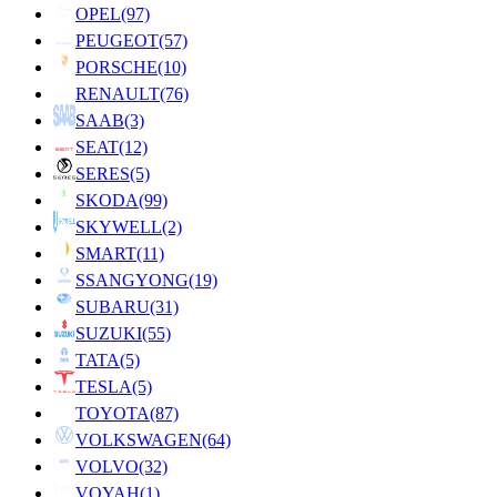
OPEL
(97)
PEUGEOT
(57)
PORSCHE
(10)
RENAULT
(76)
SAAB
(3)
SEAT
(12)
SERES
(5)
SKODA
(99)
SKYWELL
(2)
SMART
(11)
SSANGYONG
(19)
SUBARU
(31)
SUZUKI
(55)
TATA
(5)
TESLA
(5)
TOYOTA
(87)
VOLKSWAGEN
(64)
VOLVO
(32)
VOYAH
(1)