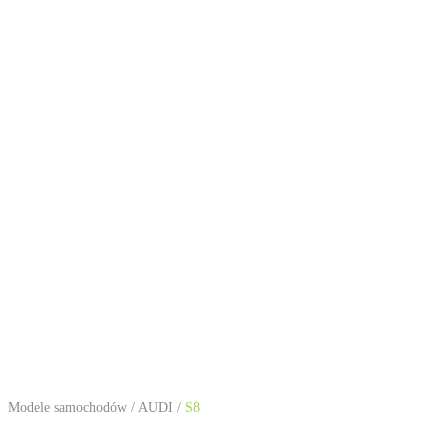
Modele samochodów
/
AUDI
/
S8
AUDI S8