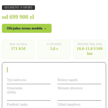
SEGMENT: F-SPORT
od 699 900 zł
Oficjalna strona modelu →
MOC SILNIKA
0-100 KM/H
ŚREDNIE SPALANIE
571 KM
3,8 s
10,0-11,0 l/100
km
Dane techniczne
Typ nadwozia
Sedan
Rodzaj napędu
Benzyna
Oznaczenie
571 KM, benzyna
Moment obrotowy
800 Nm
silnika
(4.0 V8 TFSI
quattro)
Prędkość maks.
250 km/h
Układ napędowy
quattro AWD