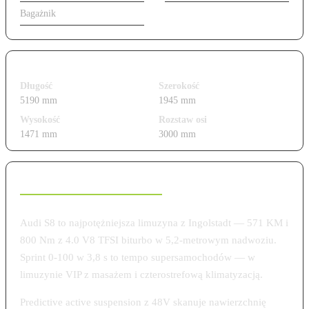
Bagażnik
505 l
Wymiary i gabaryty
Długość
Szerokość
5190 mm
1945 mm
Wysokość
Rozstaw osi
1471 mm
3000 mm
Charakterystyka modelu
Audi S8 to najpotężniejsza limuzyna z Ingolstadt — 571 KM i
800 Nm z 4.0 V8 TFSI biturbo w 5,2-metrowym nadwoziu.
Sprint 0-100 w 3,8 s to tempo supersamochodów — w
limuzynie VIP z masażem i czterostrefową klimatyzacją.
Predictive active suspension z 48V skanuje nawierzchnię