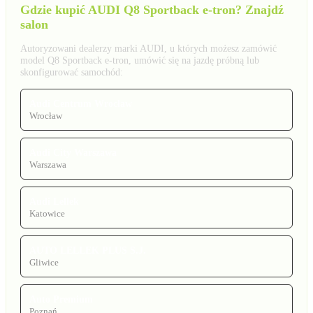
Gdzie kupić AUDI Q8 Sportback e-tron? Znajdź
salon
Autoryzowani dealerzy marki AUDI, u których możesz zamówić
model Q8 Sportback e-tron, umówić się na jazdę próbną lub
skonfigurować samochód:
Audi Centrum Wrocław
Wrocław
Audi City Warszawa
Warszawa
Audi Lellek
Katowice
AUTO LELLEK PLUS S.J.
Gliwice
Auto Premium
Poznań