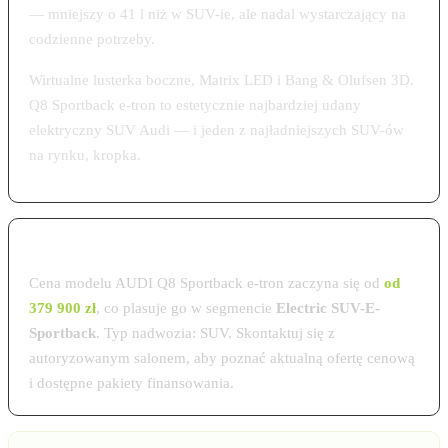
— mniejszy o 41 l niż w SUV-ie, ale nadal wystarczający na
codzienne potrzeby.
Wirtualne lusterka boczne, Matrix LED i Bang & Olufsen 3D.
Q8 Sportback e-tron to estetycznie najbardziej udany
elektryczny SUV Audi — i jeden z najładniejszych SUV-ów
na rynku, kropka.
Cena AUDI Q8 Sportback e-tron w Polsce 2026
Cena modelu AUDI Q8 Sportback e-tron zaczyna się od
od
379 900 zł
, co plasuje go w segmencie
Electric SUV-E-
Sportback
. Typ nadwozia: SUV. Skontaktuj się z
autoryzowanym salonem, aby poznać aktualną ofertę cenową
i dostępne pakiety finansowania.