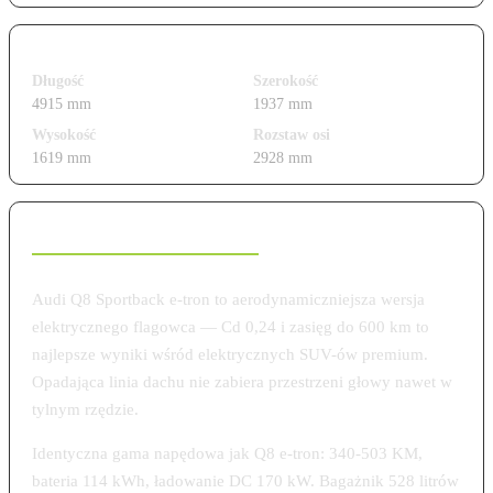
Wymiary i gabaryty
Długość
Szerokość
4915 mm
1937 mm
Wysokość
Rozstaw osi
1619 mm
2928 mm
Charakterystyka modelu
Audi Q8 Sportback e-tron to aerodynamiczniejsza wersja
elektrycznego flagowca — Cd 0,24 i zasięg do 600 km to
najlepsze wyniki wśród elektrycznych SUV-ów premium.
Opadająca linia dachu nie zabiera przestrzeni głowy nawet w
tylnym rzędzie.
Identyczna gama napędowa jak Q8 e-tron: 340-503 KM,
bateria 114 kWh, ładowanie DC 170 kW. Bagażnik 528 litrów