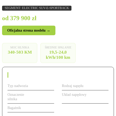
SEGMENT: ELECTRIC SUV-E-SPORTBACK
od 379 900 zł
Oficjalna strona modelu →
MOC SILNIKA
ŚREDNIE SPALANIE
340-503 KM
19,5-24,0
kWh/100 km
Dane techniczne
Typ nadwozia
SUV
Rodzaj napędu
Elektryczny
Oznaczenie
od 340 do 503 KM,
Układ napędowy
quattro AWD
silnika
elektryczny
Bagażnik
528 l