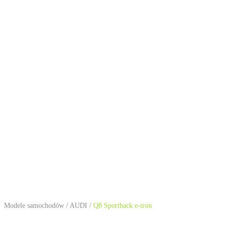
Modele samochodów
/
AUDI
/
Q8 Sportback e-tron
AUDI Q8 Sportback e-tron