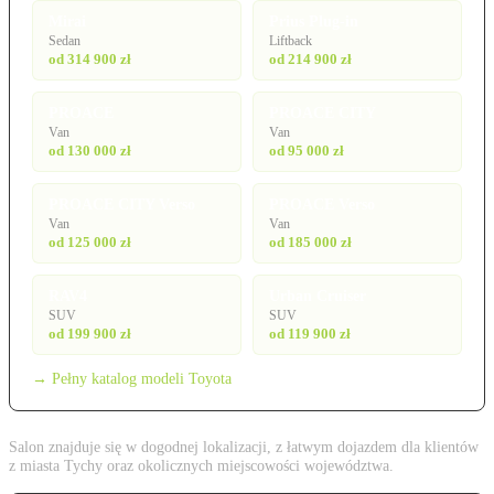
Mirai
Prius Plug-in
Sedan
Liftback
od 314 900 zł
od 214 900 zł
PROACE
PROACE CITY
Van
Van
od 130 000 zł
od 95 000 zł
PROACE CITY Verso
PROACE Verso
Van
Van
od 125 000 zł
od 185 000 zł
RAV4
Urban Cruiser
SUV
SUV
od 199 900 zł
od 119 900 zł
→ Pełny katalog modeli Toyota
Salon znajduje się w dogodnej lokalizacji, z łatwym dojazdem dla klientów
z miasta Tychy oraz okolicznych miejscowości województwa.