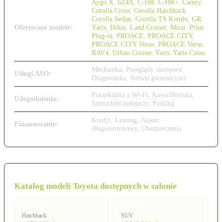
Aygo X
,
bZ4X
,
C-HR
,
C-HR+
,
Camry
,
Corolla Cross
,
Corolla Hatchback
,
Corolla Sedan
,
Corolla TS Kombi
,
GR
Oferowane modele:
Yaris
,
Hilux
,
Land Cruiser
,
Mirai
,
Prius
Plug-in
,
PROACE
,
PROACE CITY
,
PROACE CITY Verso
,
PROACE Verso
,
RAV4
,
Urban Cruiser
,
Yaris
,
Yaris Cross
Mechanika, Przeglądy okresowe,
Usługi ASO:
Diagnostyka, Serwis gwarancyjny
Poczekalnia z Wi-Fi, Kawa/Herbata,
Udogodnienia:
Samochód zastępczy, Parking
Kredyt, Leasing, Najem
Finansowanie:
długoterminowy, Ubezpieczenia
Katalog modeli Toyota dostępnych w salonie
Aygo X
bZ4X
Hatchback
SUV