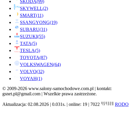
SKODA
(99)
SKYWELL
(2)
SMART
(11)
SSANGYONG
(19)
SUBARU
(31)
SUZUKI
(55)
TATA
(5)
TESLA
(5)
TOYOTA
(87)
VOLKSWAGEN
(64)
VOLVO
(32)
VOYAH
(1)
© 2009-2026 www.salony-samochodowe.com.pl | kontakt:
gsnet.pl@gmail.com | Wszelkie prawa zastrzeżone.
Aktualizacja: 02.08.2026 | 0.031s. | online: 19 | 7022
RODO