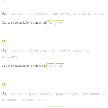
lakiernicze?
A:
Tak, salon oferuje profesjonalny serwis blacharsko-lakierniczy.
Czy ta odpowiedź była pomocna?
Tak
Nie
Q:
Czy salon posiada w ofercie samochody używane?
A:
Tak, Toyota Tychy prowadzi sprzedaż samochodów
używanych.
Czy ta odpowiedź była pomocna?
Tak
Nie
Q:
Jak można umówić się na jazdę testową?
A:
Jazdę testową można umówić poprzez wypełnienie formularza
na stronie internetowej dealera.