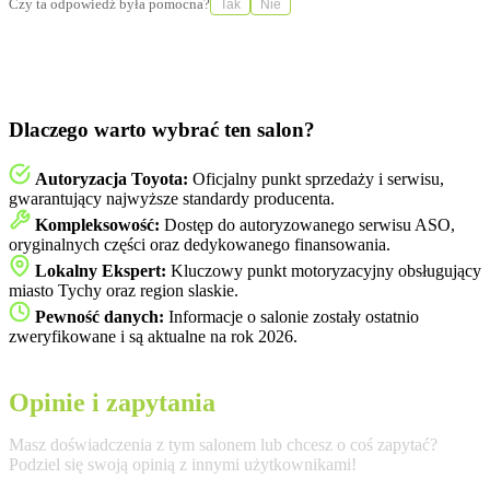
Czy ta odpowiedź była pomocna?
Tak
Nie
Dlaczego warto wybrać ten salon?
Autoryzacja Toyota:
Oficjalny punkt sprzedaży i serwisu,
gwarantujący najwyższe standardy producenta.
Kompleksowość:
Dostęp do autoryzowanego serwisu ASO,
oryginalnych części oraz dedykowanego finansowania.
Lokalny Ekspert:
Kluczowy punkt motoryzacyjny obsługujący
miasto Tychy oraz region slaskie.
Pewność danych:
Informacje o salonie zostały ostatnio
zweryfikowane i są aktualne na rok 2026.
Opinie i zapytania
Masz doświadczenia z tym salonem lub chcesz o coś zapytać?
Podziel się swoją opinią z innymi użytkownikami!