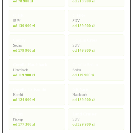
od 78 900 zł
od 213 900 zł
C-HR
C-HR+
SUV
SUV
od 139 900 zł
od 189 900 zł
Camry
Corolla Cross
Sedan
SUV
od 179 900 zł
od 149 900 zł
Corolla Hatchback
Corolla Sedan
Hatchback
Sedan
od 119 900 zł
od 119 900 zł
Corolla TS Kombi
GR Yaris
Kombi
Hatchback
od 124 900 zł
od 189 900 zł
Hilux
Land Cruiser
Pickup
SUV
od 177 300 zł
od 329 900 zł