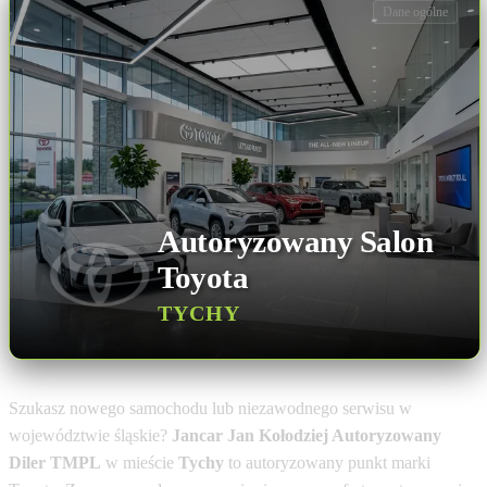
Dane ogólne
Autoryzowany Salon
Toyota
TYCHY
Szukasz nowego samochodu lub niezawodnego serwisu w
województwie śląskie?
Jancar Jan Kołodziej Autoryzowany
Diler TMPL
w mieście
Tychy
to autoryzowany punkt marki