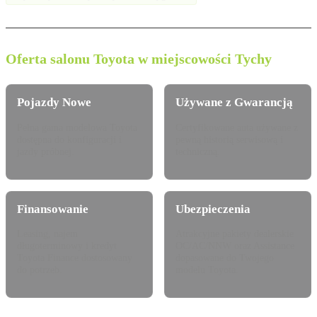
Oferta salonu Toyota w miejscowości Tychy
Pojazdy Nowe
Używane z Gwarancją
Pełna gama modelowa Toyota
Certyfikowane auta używane z
dostępna do konfiguracji i
pewną historią serwisową i
jazdy próbnej.
techniczną.
Finansowanie
Ubezpieczenia
Leasing, najem
Atrakcyjne pakiety dealerskie
długoterminowy i kredyt
OC/AC/NNW oraz Assistance
Toyota Finance dostosowany
dopasowane do Twojego
do potrzeb.
modelu Toyota.