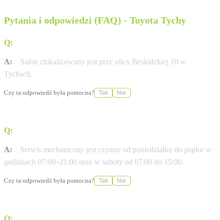
Pytania i odpowiedzi (FAQ) - Toyota Tychy
Q:
Gdzie dokładnie znajduje się salon Toyota Tychy?
A:
Salon zlokalizowany jest przy ulicy Beskidzkiej 10 w
Tychach.
Czy ta odpowiedź była pomocna?
Tak
Nie
Q:
W jakich godzinach pracuje serwis mechaniczny?
A:
Serwis mechaniczny jest czynny od poniedziałku do piątku w
godzinach 07:00–21:00 oraz w soboty od 07:00 do 15:00.
Czy ta odpowiedź była pomocna?
Tak
Nie
Q:
Czy w punkcie można wykonać naprawy blacharsko-