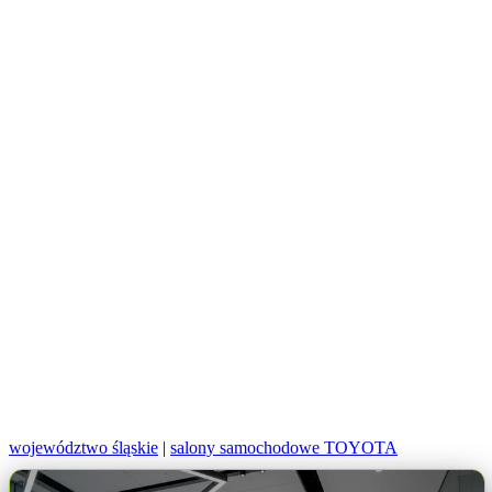
województwo śląskie
|
salony samochodowe TOYOTA