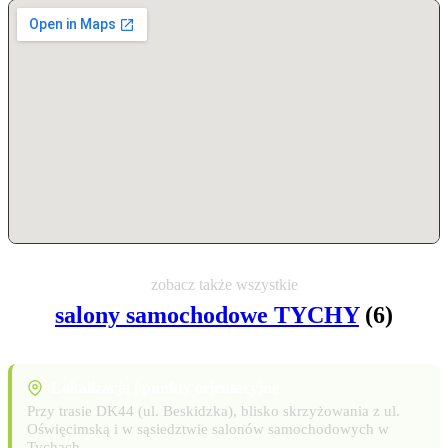
zobacz także wszystkie
salony samochodowe TYCHY
(6)
Lokalizacja i punkty orientacyjne
Przy trasie DK44 (ul. Beskidzka), blisko skrzyżowania z ul.
Oświęcimską i w sąsiedztwie salonów samochodowych w
Tychach.