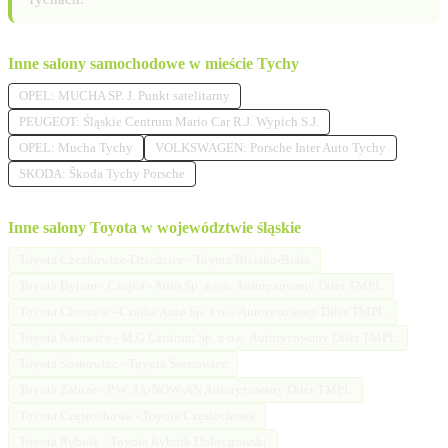
Inne salony samochodowe w mieście Tychy
OPEL: MUCHA SP. J. Punkt satelitarny
PEUGEOT: Śląskie Centrum Mario Car R.J. Wypich S.J.
OPEL: Mucha Tychy
VOLKSWAGEN: Porsche Inter Auto Tychy
SKODA: Škoda Tychy Porsche
Inne salony Toyota w województwie śląskie
Toyota Czechowice-Dziedzice - Toyota Bielsko-Biała
Toyota Bytom - Czajka - Auto Sp. z o.o. Autoryzowany Diler TMPL
Toyota Chorzów - Czajka Auto Sp. z o.o.Autoryzowany Diler TMPL
Toyota Katowice - M.G.Centrum Sp. z o.o. Autoryzowany Diler TMPL
Toyota Sosnowiec - Toyota Sosnowiec
Toyota Zabrze - P.W. JA-NOW-AN Autoryzowany Diler TMPL
Toyota Częstochowa - Toyota Częstochowa
Toyota Rybnik - Toyota Rybnik Dobrygowski