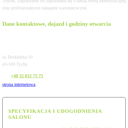
Toyota. Zapraszamy do zapoznania się z naszą ofertą motoryzacyjną
oraz profesjonalnymi usługami warsztatowymi.
Dane kontaktowe, dojazd i godziny otwarcia
Jancar Jan Kołodziej Autoryzowany Diler
TMPL
ul. Beskidzka 10
43-100 Tychy
Tel:
+48 32 832 75 75
strona internetowa
SPECYFIKACJA I UDOGODNIENIA
SALONU