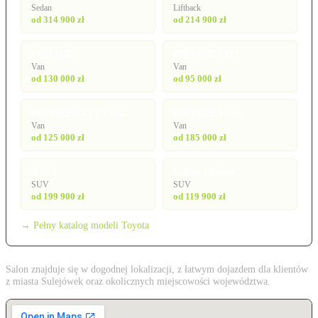
Sedan
Liftback
od 314 900 zł
od 214 900 zł
PROACE
PROACE CITY
Van
Van
od 130 000 zł
od 95 000 zł
PROACE CITY Verso
PROACE Verso
Van
Van
od 125 000 zł
od 185 000 zł
RAV4
Urban Cruiser
SUV
SUV
od 199 900 zł
od 119 900 zł
→ Pełny katalog modeli Toyota
Salon znajduje się w dogodnej lokalizacji, z łatwym dojazdem dla klientów
z miasta Sulejówek oraz okolicznych miejscowości województwa.