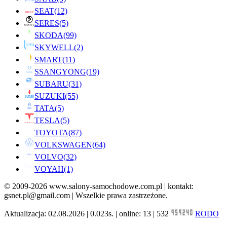
SEAT
(12)
SERES
(5)
SKODA
(99)
SKYWELL
(2)
SMART
(11)
SSANGYONG
(19)
SUBARU
(31)
SUZUKI
(55)
TATA
(5)
TESLA
(5)
TOYOTA
(87)
VOLKSWAGEN
(64)
VOLVO
(32)
VOYAH
(1)
© 2009-2026 www.salony-samochodowe.com.pl | kontakt:
gsnet.pl@gmail.com | Wszelkie prawa zastrzeżone.
Aktualizacja: 02.08.2026 | 0.023s. | online: 13 | 532
RODO