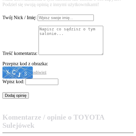
Podziel się swoją opinią z innymi użytkownikami!
Twój Nick / Imię:
Treść komentarza:
Przepisz kod z obrazka:
odśwież
Wpisz kod:
Komentarze / opinie o TOYOTA
Sulejówek