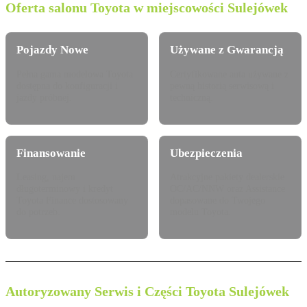
Oferta salonu Toyota w miejscowości Sulejówek
Pojazdy Nowe
Używane z Gwarancją
Pełna gama modelowa Toyota
Certyfikowane auta używane z
dostępna do konfiguracji i
pewną historią serwisową i
jazdy próbnej.
techniczną.
Finansowanie
Ubezpieczenia
Leasing, najem
Atrakcyjne pakiety dealerskie
długoterminowy i kredyt
OC/AC/NNW oraz Assistance
Toyota Finance dostosowany
dopasowane do Twojego
do potrzeb.
modelu Toyota.
Autoryzowany Serwis i Części Toyota Sulejówek