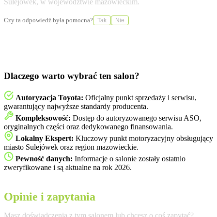
Sulejówek, w województwie mazowieckim.
Czy ta odpowiedź była pomocna?
Tak
Nie
Dlaczego warto wybrać ten salon?
Autoryzacja Toyota:
Oficjalny punkt sprzedaży i serwisu,
gwarantujący najwyższe standardy producenta.
Kompleksowość:
Dostęp do autoryzowanego serwisu ASO,
oryginalnych części oraz dedykowanego finansowania.
Lokalny Ekspert:
Kluczowy punkt motoryzacyjny obsługujący
miasto Sulejówek oraz region mazowieckie.
Pewność danych:
Informacje o salonie zostały ostatnio
zweryfikowane i są aktualne na rok 2026.
Opinie i zapytania
Masz doświadczenia z tym salonem lub chcesz o coś zapytać?