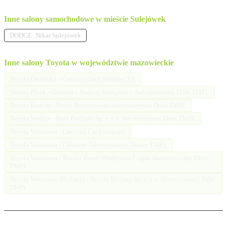
Inne salony samochodowe w mieście Sulejówek
DODGE: Nikar Sulejówek
Inne salony Toyota w województwie mazowieckie
Toyota Ostrołęka - Carolina Car Company S.J.
Toyota Płock - Grażyna i Andrzej Kompińscy Autoryzowany Diler TMPL
Toyota Radom - Marek Romanowski Autoryzowany Diler TMPL
Toyota Siedlce - Auto Podlasie Sp. z o.o. Autoryzowany Diler TMPL
Toyota Warszawa - Carolina Car Company
Toyota Warszawa - Chodzeń Autoryzowany Dealer TMPL
Toyota Warszawa - Toyota Żerań-Władysław Cygan Autoryzowany Diler
TMPL
Toyota Warszawa (Bielany) - Toyota Bielany Sp. z o.o. Autoryzowany Diler
TMPL