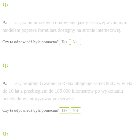
Q:
Czy w salonie Toyota Professional Warszawa Wesoła
można przetestować samochód przed zakupem?
A:
Tak, salon umożliwia umówienie jazdy testowej wybranym
modelem poprzez formularz dostępny na stronie internetowej.
Czy ta odpowiedź była pomocna?
Tak
Nie
Q:
Czy serwis oferuje gwarancję dla starszych pojazdów
marki Toyota?
A:
Tak, program Gwarancja Relax obejmuje samochody w wieku
do 10 lat z przebiegiem do 185 000 kilometrów po wykonaniu
przeglądu w autoryzowanym serwisie.
Czy ta odpowiedź była pomocna?
Tak
Nie
Q:
Czy salon posiada w ofercie samochody dostawcze?