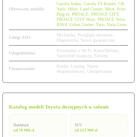
Corolla Sedan
,
Corolla TS Kombi
,
GR
Oferowane modele:
Yaris
,
Hilux
,
Land Cruiser
,
Mirai
,
Prius
Plug-in
,
PROACE
,
PROACE CITY
,
PROACE CITY Verso
,
PROACE Verso
,
RAV4
,
Urban Cruiser
,
Yaris
,
Yaris Cross
Mechanika, Przeglądy okresowe,
Usługi ASO:
Diagnostyka, Serwis gwarancyjny
Poczekalnia z Wi-Fi, Kawa/Herbata,
Udogodnienia:
Samochód zastępczy, Parking
Kredyt, Leasing, Najem
Finansowanie:
długoterminowy, Ubezpieczenia
Katalog modeli Toyota dostępnych w salonie
Aygo X
bZ4X
Hatchback
SUV
od 78 900 zł
od 213 900 zł