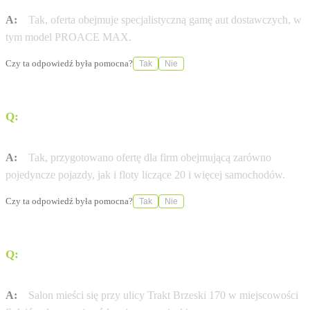
A:
Tak, oferta obejmuje specjalistyczną gamę aut dostawczych, w
tym model PROACE MAX.
Czy ta odpowiedź była pomocna?
Tak
Nie
Q:
Czy dealer obsługuje klientów biznesowych
zainteresowanych flotami?
A:
Tak, przygotowano ofertę dla firm obejmującą zarówno
pojedyncze pojazdy, jak i floty liczące 20 i więcej samochodów.
Czy ta odpowiedź była pomocna?
Tak
Nie
Q:
Gdzie dokładnie znajduje się salon Toyota
Professional Warszawa Wesoła?
A:
Salon mieści się przy ulicy Trakt Brzeski 170 w miejscowości