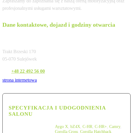
Zapraszamy do zapoznania się z naszą ofertą motoryzacyjną oraz
profesjonalnymi usługami warsztatowymi.
Dane kontaktowe, dojazd i godziny otwarcia
Toyota Professional Warszawa Wesoła
Trakt Brzeski 170
05-070 Sulejówek
Tel:
+48 22 492 56 00
strona internetowa
SPECYFIKACJA I UDOGODNIENIA
SALONU
Aygo X
,
bZ4X
,
C-HR
,
C-HR+
,
Camry
,
Corolla Cross
,
Corolla Hatchback
,