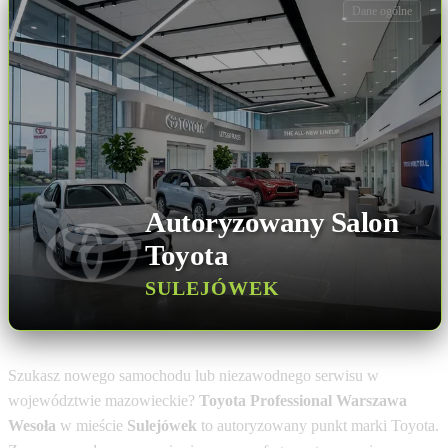
Dane ogólne
Autoryzowany Salon
Toyota
SULEJÓWEK
Szukasz nowego samochodu lub niezawodnego serwisu w
województwie mazowieckie?
Toyota Professional Warszawa
Wesoła
w mieście
Sulejówek
to autoryzowany punkt marki Toyota.