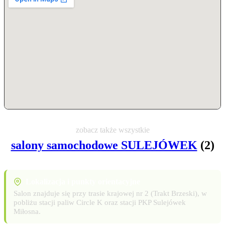
zobacz także wszystkie
salony samochodowe SULEJÓWEK
(2)
Lokalizacja i punkty orientacyjne
Salon znajduje się przy trasie krajowej nr 2 (Trakt Brzeski), w
pobliżu stacji paliw Circle K oraz stacji PKP Sulejówek
Miłosna.