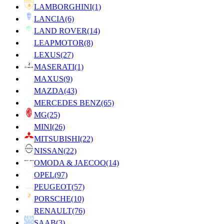
LAMBORGHINI
(1)
LANCIA
(6)
LAND ROVER
(14)
LEAPMOTOR
(8)
LEXUS
(27)
MASERATI
(1)
MAXUS
(9)
MAZDA
(43)
MERCEDES BENZ
(65)
MG
(25)
MINI
(26)
MITSUBISHI
(22)
NISSAN
(22)
OMODA & JAECOO
(14)
OPEL
(97)
PEUGEOT
(57)
PORSCHE
(10)
RENAULT
(76)
SAAB
(3)