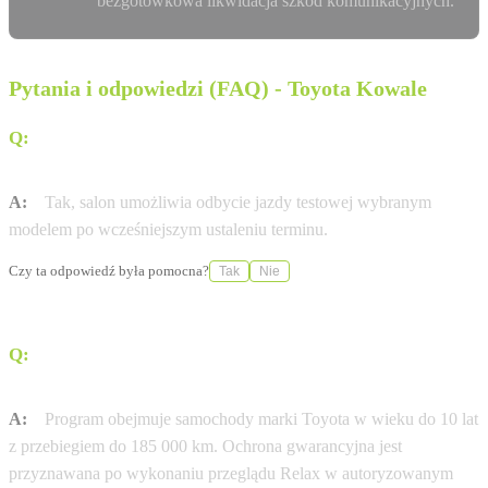
bezgotówkowa likwidacja szkód komunikacyjnych.
Pytania i odpowiedzi (FAQ) - Toyota Kowale
Q:
Czy w salonie Toyota Gdańsk Kowale można umówić
się na jazdę testową?
A:
Tak, salon umożliwia odbycie jazdy testowej wybranym
modelem po wcześniejszym ustaleniu terminu.
Czy ta odpowiedź była pomocna?
Tak
Nie
Q:
Jakie są wymagania dla programu Gwarancja Relax
w tym serwisie?
A:
Program obejmuje samochody marki Toyota w wieku do 10 lat
z przebiegiem do 185 000 km. Ochrona gwarancyjna jest
przyznawana po wykonaniu przeglądu Relax w autoryzowanym