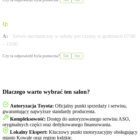
Tak
Nie
Q:
Jakie są godziny otwarcia serwisu w soboty?
A:
Serwis mechaniczny w soboty jest czynny w godzinach 07:00
– 15:00.
Czy ta odpowiedź była pomocna?
Tak
Nie
Dlaczego warto wybrać ten salon?
Autoryzacja Toyota:
Oficjalny punkt sprzedaży i serwisu,
gwarantujący najwyższe standardy producenta.
Kompleksowość:
Dostęp do autoryzowanego serwisu ASO,
oryginalnych części oraz dedykowanego finansowania.
Lokalny Ekspert:
Kluczowy punkt motoryzacyjny obsługujący
miasto Kowale oraz region lodzkie.