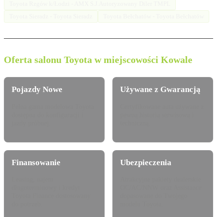
Toyota Rzgów k/Łodzi - AMX S.J.Autoryzowany Diler TMPL
Toyota Sieradz - Toyota Sieradz
Toyota Bełchatów - Toyota Bełchatów
Oferta salonu Toyota w miejscowości Kowale
Pojazdy Nowe
Używane z Gwarancją
Pełna gama modelowa Toyota
Certyfikowane auta używane z
dostępna do konfiguracji i
pewną historią serwisową i
jazdy próbnej.
techniczną.
Finansowanie
Ubezpieczenia
Leasing, najem
Atrakcyjne pakiety dealerskie
długoterminowy i kredyt
OC/AC/NNW oraz Assistance
Toyota Finance dostosowany
dopasowane do Twojego
do potrzeb.
modelu Toyota.