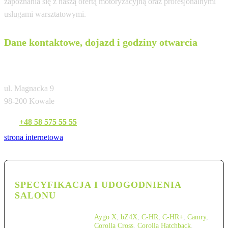
zapoznania się z naszą ofertą motoryzacyjną oraz profesjonalnymi
usługami warsztatowymi.
Dane kontaktowe, dojazd i godziny otwarcia
Toyota Gdańsk Kowale
ul. Magnacka 9
98-200 Kowale
Tel:
+48 58 575 55 55
strona internetowa
SPECYFIKACJA I UDOGODNIENIA
SALONU
Aygo X
,
bZ4X
,
C-HR
,
C-HR+
,
Camry
,
Corolla Cross
,
Corolla Hatchback
,