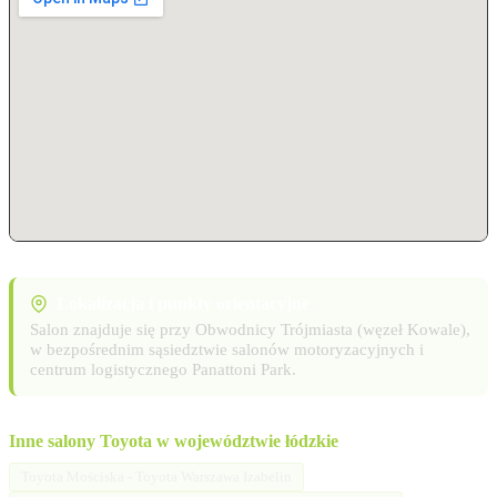
Lokalizacja i punkty orientacyjne
Salon znajduje się przy Obwodnicy Trójmiasta (węzeł Kowale),
w bezpośrednim sąsiedztwie salonów motoryzacyjnych i
centrum logistycznego Panattoni Park.
Inne salony Toyota w województwie łódzkie
Toyota Mościska - Toyota Warszawa Izabelin