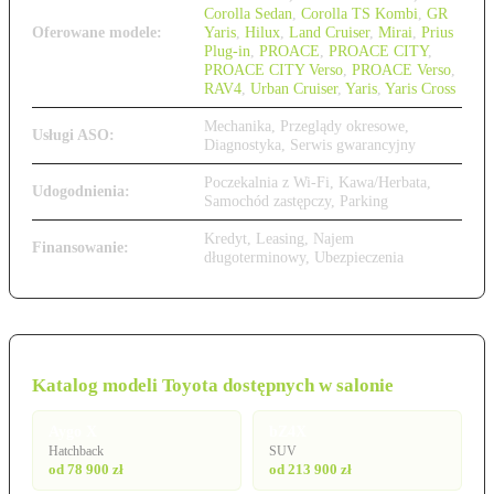
Corolla Sedan
,
Corolla TS Kombi
,
GR
Oferowane modele:
Yaris
,
Hilux
,
Land Cruiser
,
Mirai
,
Prius
Plug-in
,
PROACE
,
PROACE CITY
,
PROACE CITY Verso
,
PROACE Verso
,
RAV4
,
Urban Cruiser
,
Yaris
,
Yaris Cross
Mechanika, Przeglądy okresowe,
Usługi ASO:
Diagnostyka, Serwis gwarancyjny
Poczekalnia z Wi-Fi, Kawa/Herbata,
Udogodnienia:
Samochód zastępczy, Parking
Kredyt, Leasing, Najem
Finansowanie:
długoterminowy, Ubezpieczenia
Katalog modeli Toyota dostępnych w salonie
Aygo X
bZ4X
Hatchback
SUV
od 78 900 zł
od 213 900 zł