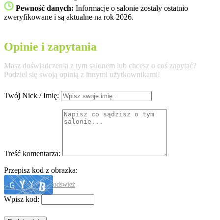
Pewność danych:
Informacje o salonie zostały ostatnio
zweryfikowane i są aktualne na rok 2026.
Opinie i zapytania
Masz doświadczenia z tym salonem lub chcesz o coś zapytać?
Podziel się swoją opinią z innymi użytkownikami!
Twój Nick / Imię:
Treść komentarza:
Przepisz kod z obrazka:
odśwież
Wpisz kod: