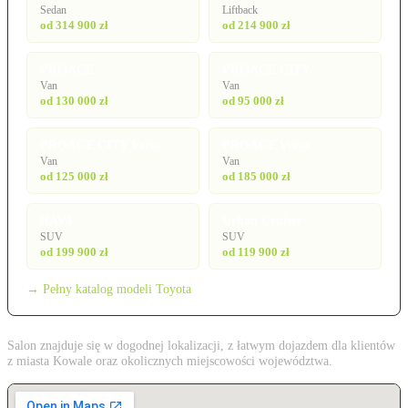
Sedan
Liftback
od 314 900 zł
od 214 900 zł
PROACE
PROACE CITY
Van
Van
od 130 000 zł
od 95 000 zł
PROACE CITY Verso
PROACE Verso
Van
Van
od 125 000 zł
od 185 000 zł
RAV4
Urban Cruiser
SUV
SUV
od 199 900 zł
od 119 900 zł
→ Pełny katalog modeli Toyota
Salon znajduje się w dogodnej lokalizacji, z łatwym dojazdem dla klientów
z miasta Kowale oraz okolicznych miejscowości województwa.