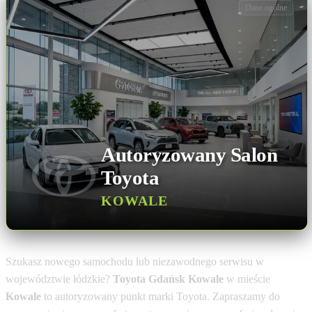
Dane ogólne
Autoryzowany Salon
Toyota
KOWALE
Szukasz nowego samochodu lub niezawodnego serwisu w
województwie łódzkie?
Toyota Gdańsk Kowale
w mieście
Kowale
to autoryzowany punkt marki Toyota. Zapraszamy do