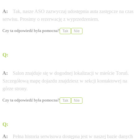
A:
Tak, nasze ASO zazwyczaj udostępnia auta zastępcze na czas
serwisu. Prosimy o rezerwację z wyprzedzeniem.
Czy ta odpowiedź była pomocna?
Tak
Nie
Q:
Jak dojechać do salonu Arpol Toruń przy ul. ul. Szosa
Bydgoska 52?
A:
Salon znajduje się w dogodnej lokalizacji w mieście Toruń.
Szczegółową mapę dojazdu znajdziesz w sekcji kontaktowej na
górze strony.
Czy ta odpowiedź była pomocna?
Tak
Nie
Q:
Gdzie sprawdzę historię serwisową mojej Subaru?
A:
Pełna historia serwisowa dostępna jest w naszej bazie danych