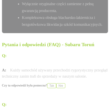
Wyłącznie oryginalne części zamienne z pełną
gwarancją producenta.
Kompleksowa obsługa blacharsko-lakiernicza i
bezgotówkowa likwidacja szkód komunikacyjnych.
Pytania i odpowiedzi (FAQ) - Subaru Toruń
Q:
Czy auta używane w Arpol Toruń mają certyfikat
jakości?
A:
Każdy samochód używany przechodzi rygorystyczny przegląd
techniczny zanim trafi do sprzedaży w naszym salonie.
Czy ta odpowiedź była pomocna?
Tak
Nie
Q:
Czy Autoryzowana Stacja Obsługi (ASO) Arpol Toruń
oferuje samochody zastępcze?