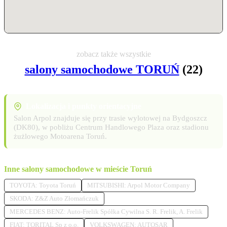
zobacz także wszystkie
salony samochodowe TORUŃ
(22)
Lokalizacja i punkty orientacyjne
Salon Arpol znajduje się przy trasie wylotowej na Bydgoszcz
(DK80), w pobliżu Centrum Handlowego Plaza oraz stadionu
żużlowego Motoarena Toruń.
Inne salony samochodowe w mieście Toruń
TOYOTA: Toyota Toruń
MITSUBISHI: Arpol Motor Company
SKODA: Z&Z Auto Złomańczuk
MERCEDES BENZ: Auto-Frelik Spółka Cywilna S. R. Frelik, A. Frelik
FIAT: TORITAL Sp z o.o.
VOLKSWAGEN: AUTOSAR