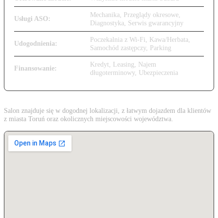
Mechanika, Przeglądy okresowe,
Usługi ASO:
Diagnostyka, Serwis gwarancyjny
Poczekalnia z Wi-Fi, Kawa/Herbata,
Udogodnienia:
Samochód zastępczy, Parking
Kredyt, Leasing, Najem
Finansowanie:
długoterminowy, Ubezpieczenia
Salon znajduje się w dogodnej lokalizacji, z łatwym dojazdem dla klientów
z miasta Toruń oraz okolicznych miejscowości województwa.