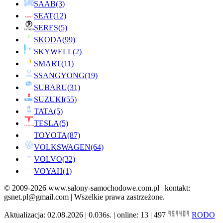
SAAB
(3)
SEAT
(12)
SERES
(5)
SKODA
(99)
SKYWELL
(2)
SMART
(11)
SSANGYONG
(19)
SUBARU
(31)
SUZUKI
(55)
TATA
(5)
TESLA
(5)
TOYOTA
(87)
VOLKSWAGEN
(64)
VOLVO
(32)
VOYAH
(1)
© 2009-2026 www.salony-samochodowe.com.pl | kontakt:
gsnet.pl@gmail.com | Wszelkie prawa zastrzeżone.
Aktualizacja: 02.08.2026 | 0.036s. | online: 13 | 497
RODO