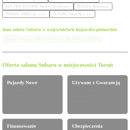
KIA: FHU AUTOPOL Henryk Noskiewicz
MAZDA: Bednarscy
NISSAN: YAMA Sp. z o.o.
SUZUKI: Yama Sp. z o.o.
Inne salony Subaru w województwie kujawsko-pomorskie
Subaru Nowizna - PHU "MTS Subaru" Marek Kluszczyński
Oferta salonu Subaru w miejscowości Toruń
Pojazdy Nowe
Używane z Gwarancją
Pełna gama modelowa Subaru
Certyfikowane auta używane z
dostępna do konfiguracji i
pewną historią serwisową i
jazdy próbnej.
techniczną.
Finansowanie
Ubezpieczenia