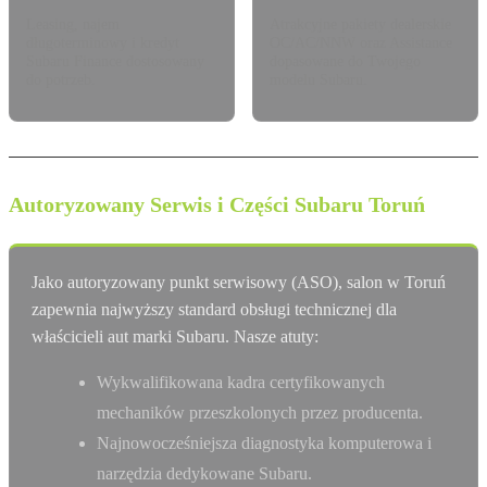
Leasing, najem
Atrakcyjne pakiety dealerskie
długoterminowy i kredyt
OC/AC/NNW oraz Assistance
Subaru Finance dostosowany
dopasowane do Twojego
do potrzeb.
modelu Subaru.
Autoryzowany Serwis i Części Subaru Toruń
Jako autoryzowany punkt serwisowy (ASO), salon w Toruń
zapewnia najwyższy standard obsługi technicznej dla
właścicieli aut marki Subaru. Nasze atuty:
Wykwalifikowana kadra certyfikowanych
mechaników przeszkolonych przez producenta.
Najnowocześniejsza diagnostyka komputerowa i
narzędzia dedykowane Subaru.