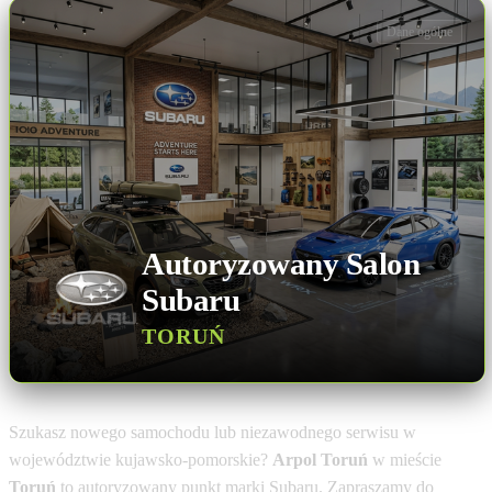
Dane ogólne
Autoryzowany Salon
Subaru
TORUŃ
Szukasz nowego samochodu lub niezawodnego serwisu w
województwie kujawsko-pomorskie?
Arpol Toruń
w mieście
Toruń
to autoryzowany punkt marki Subaru. Zapraszamy do