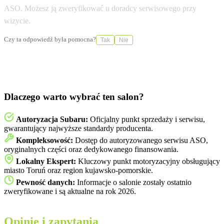
ASO. Możesz ją zweryfikować u doradcy serwisowego przy
wizycie.
Czy ta odpowiedź była pomocna?
Tak
Nie
Dlaczego warto wybrać ten salon?
Autoryzacja Subaru:
Oficjalny punkt sprzedaży i serwisu,
gwarantujący najwyższe standardy producenta.
Kompleksowość:
Dostęp do autoryzowanego serwisu ASO,
oryginalnych części oraz dedykowanego finansowania.
Lokalny Ekspert:
Kluczowy punkt motoryzacyjny obsługujący
miasto Toruń oraz region kujawsko-pomorskie.
Pewność danych:
Informacje o salonie zostały ostatnio
zweryfikowane i są aktualne na rok 2026.
Opinie i zapytania