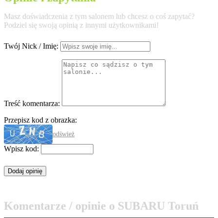
Masz doświadczenia z tym salonem lub chcesz o coś zapytać?
Podziel się swoją opinią z innymi użytkownikami!
Twój Nick / Imię:
Treść komentarza:
Przepisz kod z obrazka:
odśwież
Wpisz kod:
Komentarze / opinie o SUBARU Toruń