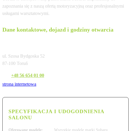
zapoznania się z naszą ofertą motoryzacyjną oraz profesjonalnymi
usługami warsztatowymi.
Dane kontaktowe, dojazd i godziny otwarcia
Arpol Toruń
ul. Szosa Bydgoska 52
87-100 Toruń
Tel:
+48 56 654 01 00
strona internetowa
SPECYFIKACJA I UDOGODNIENIA
SALONU
Oferowane modele:
Wszystkie modele marki Subaru