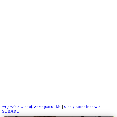
województwo kujawsko-pomorskie
|
salony samochodowe
SUBARU