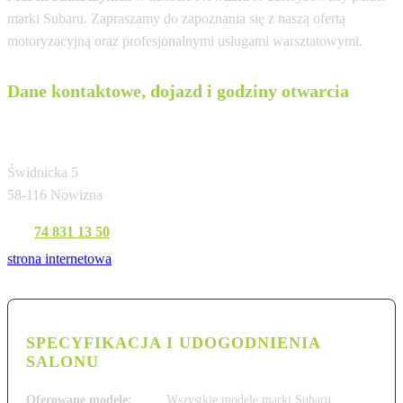
marki Subaru. Zapraszamy do zapoznania się z naszą ofertą
motoryzacyjną oraz profesjonalnymi usługami warsztatowymi.
Dane kontaktowe, dojazd i godziny otwarcia
PHU "MTS Subaru" Marek Kluszczyński
Świdnicka 5
58-116 Nowizna
Tel:
74 831 13 50
strona internetowa
SPECYFIKACJA I UDOGODNIENIA
SALONU
Oferowane modele:
Wszystkie modele marki Subaru