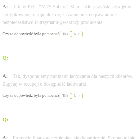
A:
Tak, w PHU "MTS Subaru" Marek Kluszczyński stosujemy
certyfikowane, oryginalne części zamienne, co gwarantuje
bezpieczeństwo i utrzymanie gwarancji producenta.
Czy ta odpowiedź była pomocna?
Tak
Nie
Q:
Czy w salonie PHU "MTS Subaru" Marek
Kluszczyński naładuję auto elektryczne?
A:
Tak, dysponujemy punktami ładowania dla naszych klientów.
Zapytaj w recepcji o dostępność ładowarki.
Czy ta odpowiedź była pomocna?
Tak
Nie
Q:
Czy dostępny jest leasing 0% na wybrane modele
Subaru?
A:
Promocje finansowe zmieniają się dynamicznie. Skontaktuj się