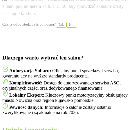
z nami pod numerem 74 831 13 50, aby sprawdzić aktualne oferty
leasingu i kredytu.
Czy ta odpowiedź była pomocna?
Tak
Nie
Dlaczego warto wybrać ten salon?
Autoryzacja Subaru:
Oficjalny punkt sprzedaży i serwisu,
gwarantujący najwyższe standardy producenta.
Kompleksowość:
Dostęp do autoryzowanego serwisu ASO,
oryginalnych części oraz dedykowanego finansowania.
Lokalny Ekspert:
Kluczowy punkt motoryzacyjny obsługujący
miasto Nowizna oraz region kujawsko-pomorskie.
Pewność danych:
Informacje o salonie zostały ostatnio
zweryfikowane i są aktualne na rok 2026.
Opinie i zapytania