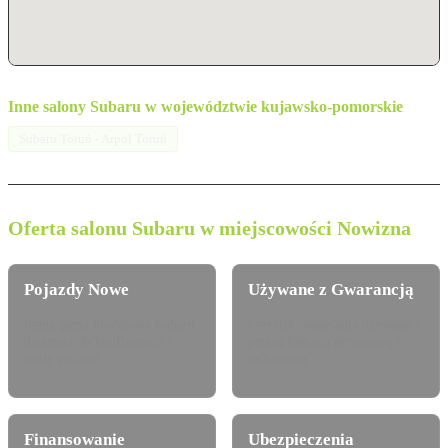
Inne salony Subaru w województwie kujawsko-pomorskie
Subaru Toruń - Arpol Toruń
Oferta salonu Subaru w miejscowości Nowizna
Pojazdy Nowe
Używane z Gwarancją
Pełna gama modelowa Subaru
Certyfikowane auta używane z
dostępna do konfiguracji i
pewną historią serwisową i
jazdy próbnej.
techniczną.
Finansowanie
Ubezpieczenia