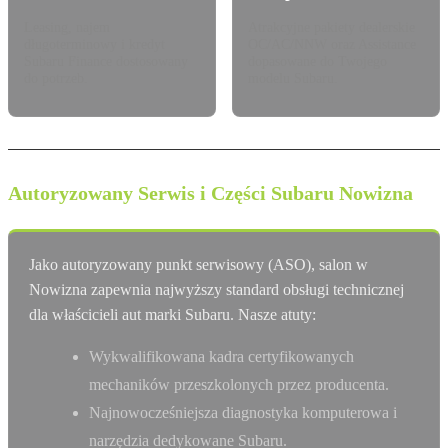
Leasing, najem
Atrakcyjne pakiety dealerskie
długoterminowy i kredyt
OC/AC/NNW oraz Assistance
Subaru Finance dostosowany
dopasowane do Twojego
do potrzeb.
modelu Subaru.
Autoryzowany Serwis i Części Subaru Nowizna
Jako autoryzowany punkt serwisowy (ASO), salon w
Nowizna zapewnia najwyższy standard obsługi technicznej
dla właścicieli aut marki Subaru. Nasze atuty:
Wykwalifikowana kadra certyfikowanych
mechaników przeszkolonych przez producenta.
Najnowocześniejsza diagnostyka komputerowa i
narzędzia dedykowane Subaru.