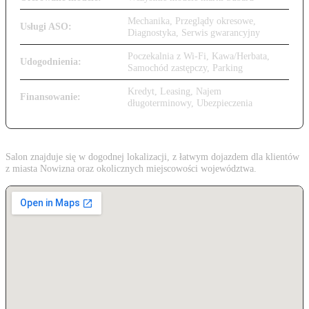
Mechanika, Przeglądy okresowe,
Usługi ASO:
Diagnostyka, Serwis gwarancyjny
Poczekalnia z Wi-Fi, Kawa/Herbata,
Udogodnienia:
Samochód zastępczy, Parking
Kredyt, Leasing, Najem
Finansowanie:
długoterminowy, Ubezpieczenia
Salon znajduje się w dogodnej lokalizacji, z łatwym dojazdem dla klientów
z miasta Nowizna oraz okolicznych miejscowości województwa.