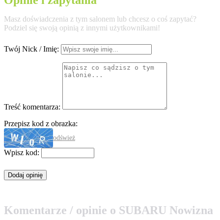
Masz doświadczenia z tym salonem lub chcesz o coś zapytać?
Podziel się swoją opinią z innymi użytkownikami!
Twój Nick / Imię:
Treść komentarza:
Przepisz kod z obrazka:
odśwież
Wpisz kod:
Komentarze / opinie o SUBARU Nowizna