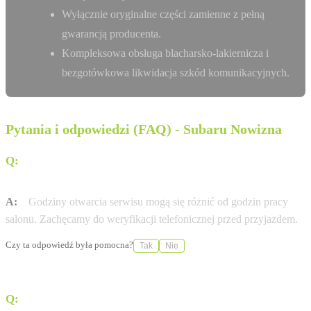
Wyłącznie oryginalne części zamienne z pełną
gwarancją producenta.
Kompleksowa obsługa blacharsko-lakiernicza i
bezgotówkowa likwidacja szkód komunikacyjnych.
Pytania i odpowiedzi (FAQ) - Subaru Nowizna
Q:
W jakich godzinach otwarty jest serwis Subaru w
mieście Nowizna?
A:
Godziny otwarcia serwisu mogą się różnić od godzin pracy
salonu. Zachęcamy do weryfikacji telefonicznej przed przyjazdem.
Czy ta odpowiedź była pomocna?
Tak
Nie
Q:
Czy stosujecie wyłącznie oryginalne części Subaru?