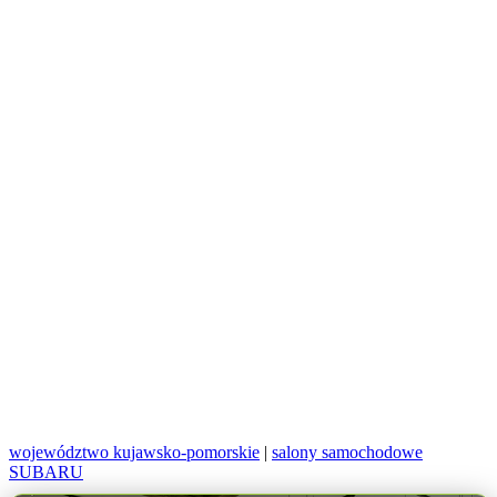
województwo kujawsko-pomorskie
|
salony samochodowe
SUBARU