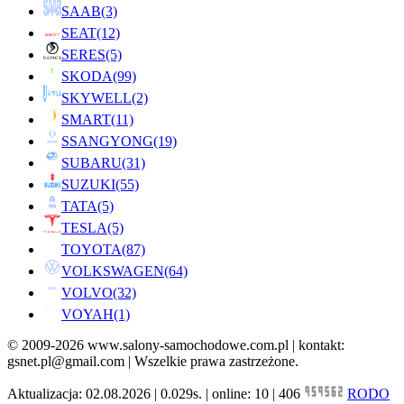
SAAB
(3)
SEAT
(12)
SERES
(5)
SKODA
(99)
SKYWELL
(2)
SMART
(11)
SSANGYONG
(19)
SUBARU
(31)
SUZUKI
(55)
TATA
(5)
TESLA
(5)
TOYOTA
(87)
VOLKSWAGEN
(64)
VOLVO
(32)
VOYAH
(1)
© 2009-2026 www.salony-samochodowe.com.pl | kontakt:
gsnet.pl@gmail.com | Wszelkie prawa zastrzeżone.
Aktualizacja: 02.08.2026 | 0.029s. | online: 10 | 406
RODO