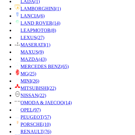
LADA
(1)
LAMBORGHINI
(1)
LANCIA
(6)
LAND ROVER
(14)
LEAPMOTOR
(8)
LEXUS
(27)
MASERATI
(1)
MAXUS
(9)
MAZDA
(43)
MERCEDES BENZ
(65)
MG
(25)
MINI
(26)
MITSUBISHI
(22)
NISSAN
(22)
OMODA & JAECOO
(14)
OPEL
(97)
PEUGEOT
(57)
PORSCHE
(10)
RENAULT
(76)