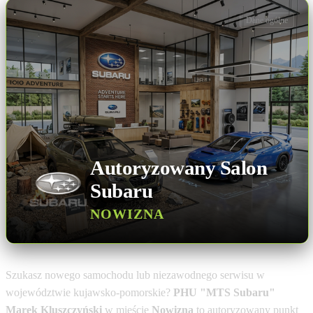
Dane ogólne
Autoryzowany Salon
Subaru
NOWIZNA
Szukasz nowego samochodu lub niezawodnego serwisu w
województwie kujawsko-pomorskie?
PHU "MTS Subaru"
Marek Kluszczyński
w mieście
Nowizna
to autoryzowany punkt