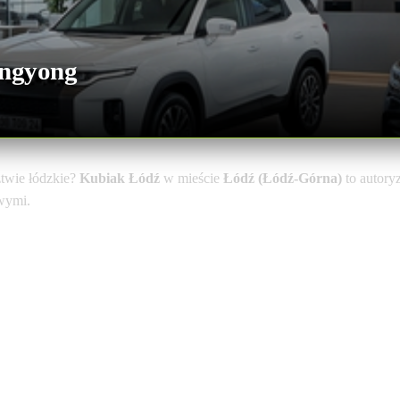
angyong
twie łódzkie?
Kubiak Łódź
w mieście
Łódź (Łódź-Górna)
to autory
owymi.