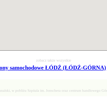
zobacz także wszystkie
lony samochodowe ŁÓDŹ (ŁÓDŹ-GÓRNA)
bunalski, w pobliżu Szpitala im. Jonschera oraz centrum handlowego Gó