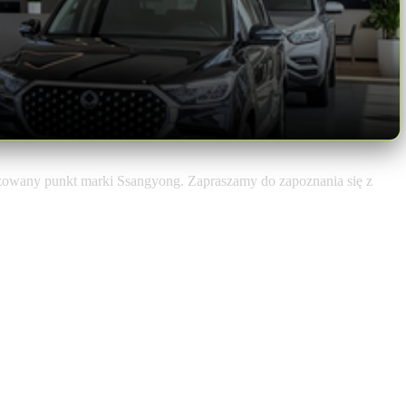
zowany punkt marki Ssangyong. Zapraszamy do zapoznania się z