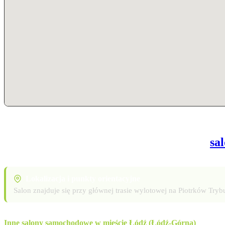
sa
Lokalizacja i punkty orientacyjne
Salon znajduje się przy głównej trasie wylotowej na Piotrków Try
Inne salony samochodowe w mieście Łódź (Łódź-Górna)