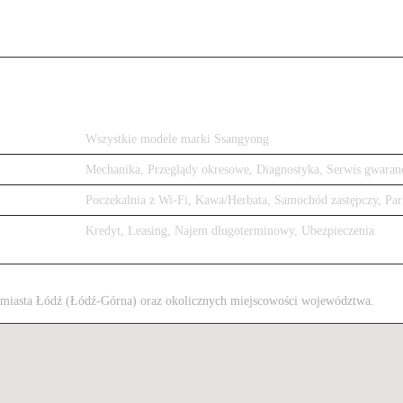
Wszystkie modele marki Ssangyong
Mechanika, Przeglądy okresowe, Diagnostyka, Serwis gwaran
Poczekalnia z Wi-Fi, Kawa/Herbata, Samochód zastępczy, Par
Kredyt, Leasing, Najem długoterminowy, Ubezpieczenia
 z miasta Łódź (Łódź-Górna) oraz okolicznych miejscowości województwa.