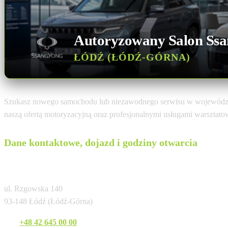
Autoryzowany Salon Ss
ŁÓDŹ (ŁÓDŹ-GÓRNA)
Szukasz nowego samochodu lub niezawodnego serwisu w wojewódz
naszą ofertą motoryzacyjną oraz profesjonalnymi usługami warsztat
Dane kontaktowe, dojazd i godziny otwarcia
Kubiak Łódź
ul. Rzgowska 140
93-148 Łódź (Łódź-Górna)
Tel:
+48 42 645 00 00