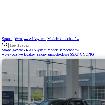
Strona główna
🚗 AI Asystent
Modele samochodów
Strona główna
🚗 AI Asystent
Modele samochodów
województwo łódzkie
|
salony samochodowe SSANGYONG