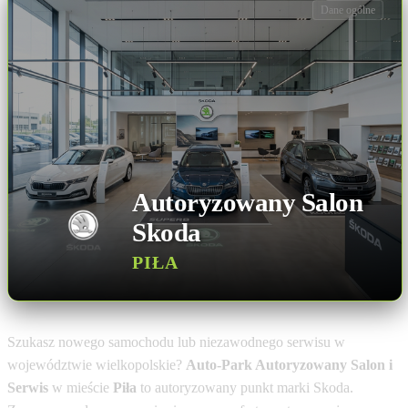
Dane ogólne
Autoryzowany Salon
Skoda
PIŁA
Szukasz nowego samochodu lub niezawodnego serwisu w
województwie wielkopolskie?
Auto-Park Autoryzowany Salon i
Serwis
w mieście
Piła
to autoryzowany punkt marki Skoda.