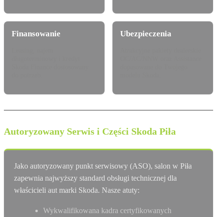
Finansowanie
Ubezpieczenia
Leasing, najem
Atrakcyjne pakiety dealerskie
długoterminowy i kredyt
OC/AC/NNW oraz Assistance
Skoda Finance dostosowany
dopasowane do Twojego
do potrzeb.
modelu Skoda.
Autoryzowany Serwis i Części Skoda Piła
Jako autoryzowany punkt serwisowy (ASO), salon w Piła
zapewnia najwyższy standard obsługi technicznej dla
właścicieli aut marki Skoda. Nasze atuty:
Wykwalifikowana kadra certyfikowanych