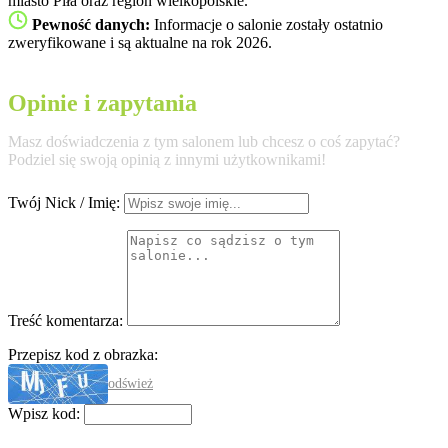
miasto Piła oraz region wielkopolskie.
Pewność danych:
Informacje o salonie zostały ostatnio
zweryfikowane i są aktualne na rok 2026.
Opinie i zapytania
Masz doświadczenia z tym salonem lub chcesz o coś zapytać?
Podziel się swoją opinią z innymi użytkownikami!
Twój Nick / Imię:
Treść komentarza:
Przepisz kod z obrazka:
odśwież
Wpisz kod: