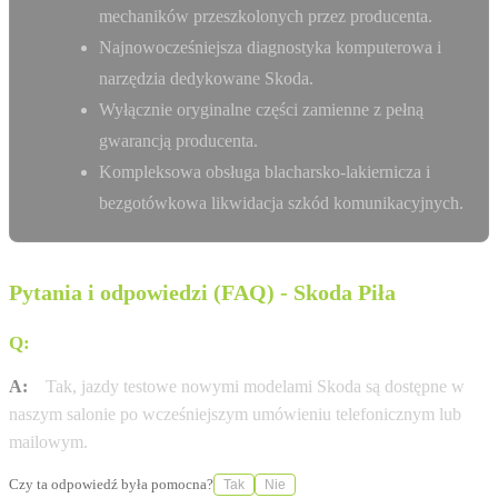
mechaników przeszkolonych przez producenta.
Najnowocześniejsza diagnostyka komputerowa i
narzędzia dedykowane Skoda.
Wyłącznie oryginalne części zamienne z pełną
gwarancją producenta.
Kompleksowa obsługa blacharsko-lakiernicza i
bezgotówkowa likwidacja szkód komunikacyjnych.
Pytania i odpowiedzi (FAQ) - Skoda Piła
Q:
Czy w salonie Skoda Piła umówię się na jazdę próbną?
A:
Tak, jazdy testowe nowymi modelami Skoda są dostępne w
naszym salonie po wcześniejszym umówieniu telefonicznym lub
mailowym.
Czy ta odpowiedź była pomocna?
Tak
Nie