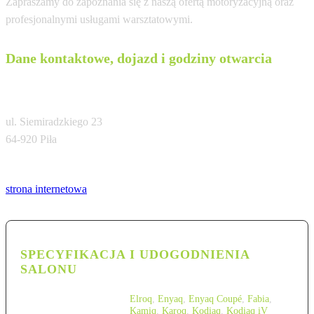
Zapraszamy do zapoznania się z naszą ofertą motoryzacyjną oraz
profesjonalnymi usługami warsztatowymi.
Dane kontaktowe, dojazd i godziny otwarcia
Auto-Park Autoryzowany Salon i Serwis
ul. Siemiradzkiego 23
64-920 Piła
Tel:
strona internetowa
SPECYFIKACJA I UDOGODNIENIA
SALONU
Elroq
,
Enyaq
,
Enyaq Coupé
,
Fabia
,
Kamiq
,
Karoq
,
Kodiaq
,
Kodiaq iV