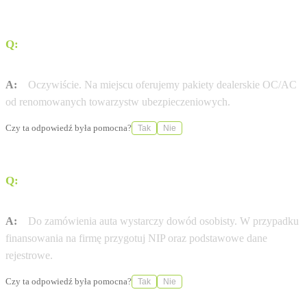
Q:
Czy Auto-Park Autoryzowany Salon i Serwis pomaga
w formalnościach ubezpieczeniowych?
A:
Oczywiście. Na miejscu oferujemy pakiety dealerskie OC/AC
od renomowanych towarzystw ubezpieczeniowych.
Czy ta odpowiedź była pomocna?
Tak
Nie
Q:
Jakie dokumenty są potrzebne do zamówienia nowej
Skoda?
A:
Do zamówienia auta wystarczy dowód osobisty. W przypadku
finansowania na firmę przygotuj NIP oraz podstawowe dane
rejestrowe.
Czy ta odpowiedź była pomocna?
Tak
Nie