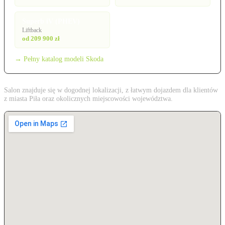
Superb iV (PHEV)
Liftback
od 209 900 zł
→ Pełny katalog modeli Skoda
Salon znajduje się w dogodnej lokalizacji, z łatwym dojazdem dla klientów
z miasta Piła oraz okolicznych miejscowości województwa.