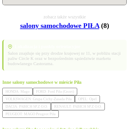
zobacz także wszystkie
salony samochodowe PIŁA
(8)
Lokalizacja i punkty orientacyjne
Salon znajduje się przy drodze krajowej nr 11, w pobliżu stacji
paliw Circle K oraz w bezpośrednim sąsiedztwie marketu
budowlanego Castorama.
Inne salony samochodowe w mieście Piła
HONDA: Mago
FORD: Ford Piła (Gezet)
VOLKSWAGEN: Grupa Cichy-Zasada Piła
OPEL: Opel
DACIA: PABICH SP.Z O.O.
RENAULT: PABICH SP.Z O.O.
PEUGEOT: MAGO Peugeot Piła