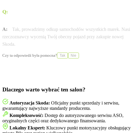
Q:
Czy mogę zostawić swój obecny samochód w
rozliczeniu?
A:
Tak, prowadzimy odkup samochodów wszystkich marek. Nasi
rzeczoznawcy wycenią Twój obecny pojazd przy zakupie nowej
Skoda.
Czy ta odpowiedź była pomocna?
Tak
Nie
Dlaczego warto wybrać ten salon?
Autoryzacja Skoda:
Oficjalny punkt sprzedaży i serwisu,
gwarantujący najwyższe standardy producenta.
Kompleksowość:
Dostęp do autoryzowanego serwisu ASO,
oryginalnych części oraz dedykowanego finansowania.
Lokalny Ekspert:
Kluczowy punkt motoryzacyjny obsługujący