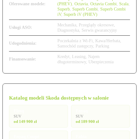
Oferowane modele:
(PHEV)
,
Octavia
,
Octavia Combi
,
Scala
,
Superb
,
Superb Combi
,
Superb Combi
iV
,
Superb iV (PHEV)
Mechanika, Przeglądy okresowe,
Usługi ASO:
Diagnostyka, Serwis gwarancyjny
Poczekalnia z Wi-Fi, Kawa/Herbata,
Udogodnienia:
Samochód zastępczy, Parking
Kredyt, Leasing, Najem
Finansowanie:
długoterminowy, Ubezpieczenia
Katalog modeli Skoda dostępnych w salonie
Elroq
Enyaq
SUV
SUV
od 149 900 zł
od 189 900 zł
Enyaq Coupé
Fabia