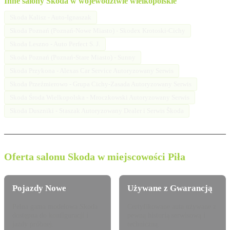
Inne salony Skoda w województwie wielkopolskie
Skoda Kalisz - Auto-Ignaszak
Skoda Poznań (Poznań-Nowe Miasto) - Skodex Krotoski-Cichy
Skoda Leszno - Auto Perfect S. J.
Skoda Poznań (Poznań-Stare Miasto) - Sunny
Skoda Przykona - Alexas Car Service Autoryzowany Serwis
Skoda Przeźmierowo - Grupa Cichy-Zasada Autoryzowany Serwis
Skoda Środa Wielkopolska - Mroczkowski Autoryzowany Serwis
Skoda Duszniki - Staszak Autoryzowany Dealer i Serwis Škoda
Oferta salonu Skoda w miejscowości Piła
Pojazdy Nowe
Używane z Gwarancją
Pełna gama modelowa Skoda
Certyfikowane auta używane z
dostępna do konfiguracji i
pewną historią serwisową i
jazdy próbnej.
techniczną.