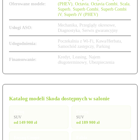
Oferowane modele:
(PHEV)
,
Octavia
,
Octavia Combi
,
Scala
,
Superb
,
Superb Combi
,
Superb Combi
iV
,
Superb iV (PHEV)
Mechanika, Przeglądy okresowe,
Usługi ASO:
Diagnostyka, Serwis gwarancyjny
Poczekalnia z Wi-Fi, Kawa/Herbata,
Udogodnienia:
Samochód zastępczy, Parking
Kredyt, Leasing, Najem
Finansowanie:
długoterminowy, Ubezpieczenia
Katalog modeli Skoda dostępnych w salonie
Elroq
Enyaq
SUV
SUV
od 149 900 zł
od 189 900 zł
Enyaq Coupé
Fabia