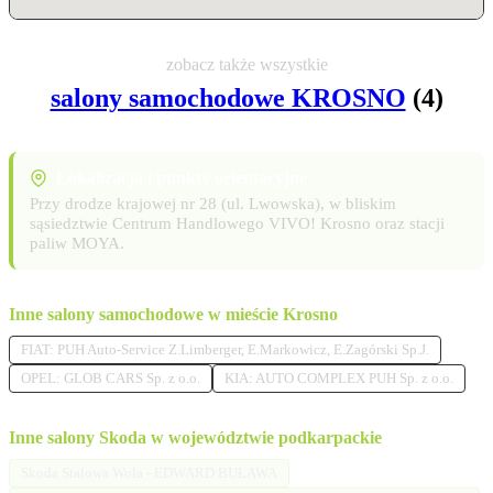
zobacz także wszystkie
salony samochodowe KROSNO
(4)
Lokalizacja i punkty orientacyjne
Przy drodze krajowej nr 28 (ul. Lwowska), w bliskim
sąsiedztwie Centrum Handlowego VIVO! Krosno oraz stacji
paliw MOYA.
Inne salony samochodowe w mieście Krosno
FIAT: PUH Auto-Service Z.Limberger, E.Markowicz, E.Zagórski Sp.J.
OPEL: GLOB CARS Sp. z o.o.
KIA: AUTO COMPLEX PUH Sp. z o.o.
Inne salony Skoda w województwie podkarpackie
Skoda Stalowa Wola - EDWARD BUŁAWA