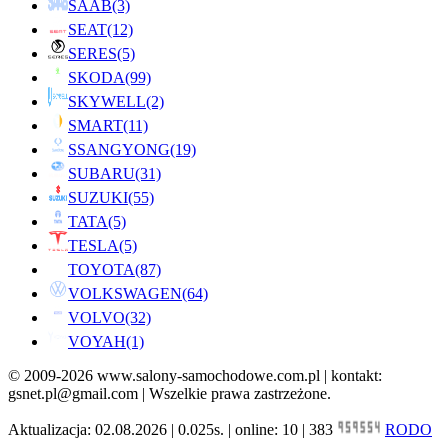
SAAB
(3)
SEAT
(12)
SERES
(5)
SKODA
(99)
SKYWELL
(2)
SMART
(11)
SSANGYONG
(19)
SUBARU
(31)
SUZUKI
(55)
TATA
(5)
TESLA
(5)
TOYOTA
(87)
VOLKSWAGEN
(64)
VOLVO
(32)
VOYAH
(1)
© 2009-2026 www.salony-samochodowe.com.pl | kontakt:
gsnet.pl@gmail.com | Wszelkie prawa zastrzeżone.
Aktualizacja: 02.08.2026 | 0.025s. | online: 10 | 383
RODO