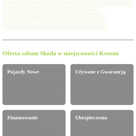
Skoda Krasne - Krasne (Rzeszów) – InterAuto Autoryzowany Salon i Serwis
Skoda Świlcza - Rex Auto Autoryzowany Salon i Serwis
Skoda Mielec - MKT Serwis Autoryzowany Salon i Serwis
Skoda Rzeszów - G&G Auto Rzeszów Autoryzowany Serwis
Oferta salonu Skoda w miejscowości Krosno
Pojazdy Nowe
Używane z Gwarancją
Pełna gama modelowa Skoda
Certyfikowane auta używane z
dostępna do konfiguracji i
pewną historią serwisową i
jazdy próbnej.
techniczną.
Finansowanie
Ubezpieczenia
Leasing, najem
Atrakcyjne pakiety dealerskie
długoterminowy i kredyt
OC/AC/NNW oraz Assistance