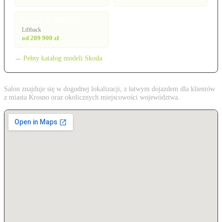
Superb iV (PHEV)
Liftback
od 209 900 zł
→ Pełny katalog modeli Skoda
Salon znajduje się w dogodnej lokalizacji, z łatwym dojazdem dla klientów
z miasta Krosno oraz okolicznych miejscowości województwa.