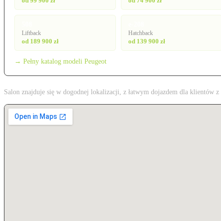
od 99 900 zł
od 74 900 zł
508
e-208
Liftback
Hatchback
od 189 900 zł
od 139 900 zł
→ Pełny katalog modeli Peugeot
Salon znajduje się w dogodnej lokalizacji, z łatwym dojazdem dla klientów