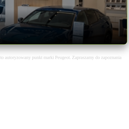
to autoryzowany punkt marki Peugeot. Zapraszamy do zapoznania