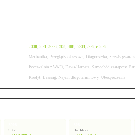
2008
,
208
,
3008
,
308
,
408
,
5008
,
508
,
e-208
Mechanika, Przeglądy okresowe, Diagnostyka, Serwis gwaran
Poczekalnia z Wi-Fi, Kawa/Herbata, Samochód zastępczy, Par
Kredyt, Leasing, Najem długoterminowy, Ubezpieczenia
3008
308
SUV
Hatchback