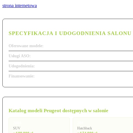
strona internetowa
SPECYFIKACJA I UDOGODNIENIA SALONU
Oferowane modele:
Usługi ASO:
Udogodnienia:
Finansowanie:
Katalog modeli Peugeot dostępnych w salonie
2008
208
SUV
Hatchback