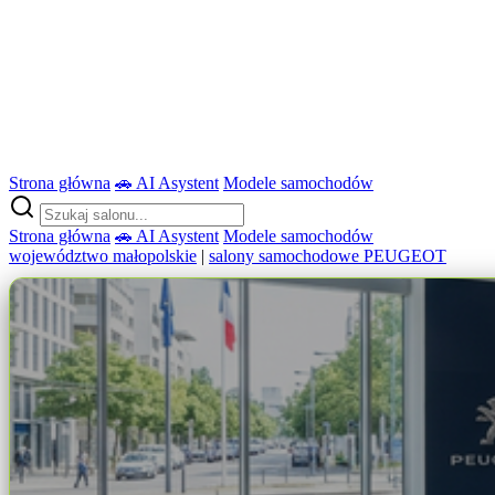
Strona główna
🚗 AI Asystent
Modele samochodów
Strona główna
🚗 AI Asystent
Modele samochodów
województwo małopolskie
|
salony samochodowe PEUGEOT