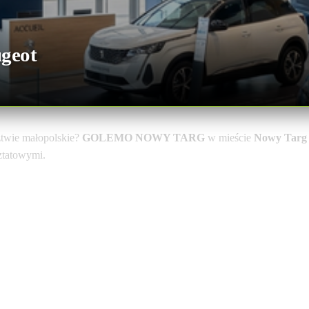
geot
twie małopolskie?
GOLEMO NOWY TARG
w mieście
Nowy Targ
sztatowymi.