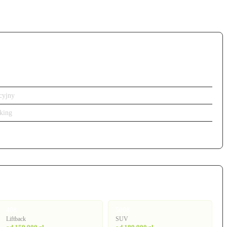
cyjny
king
408
5008
Liftback
SUV