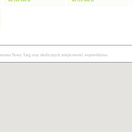
od 149 900 zł
od 119 900 zł
 z miasta Nowy Targ oraz okolicznych miejscowości województwa.