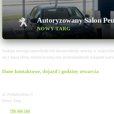
Autoryzowany Salon Peu
NOWY TARG
Szukasz nowego samochodu lub niezawodnego serwisu w wojewódz
się z naszą ofertą motoryzacyjną oraz profesjonalnymi usługami war
Dane kontaktowe, dojazd i godziny otwarcia
GOLEMO NOWY TARG
ul. Podtatrzańska 3
Nowy Targ
Tel:
798 466 166