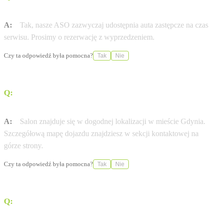
oferuje samochody zastępcze?
A:
Tak, nasze ASO zazwyczaj udostępnia auta zastępcze na czas
serwisu. Prosimy o rezerwację z wyprzedzeniem.
Czy ta odpowiedź była pomocna?
Tak
Nie
Q:
Jak dojechać do salonu KMJ przy ul. Wielkopolska
250?
A:
Salon znajduje się w dogodnej lokalizacji w mieście Gdynia.
Szczegółową mapę dojazdu znajdziesz w sekcji kontaktowej na
górze strony.
Czy ta odpowiedź była pomocna?
Tak
Nie
Q:
Gdzie sprawdzę historię serwisową mojej Nissan?