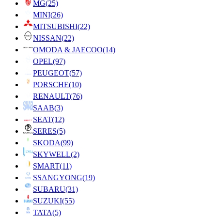
MG
(25)
MINI
(26)
MITSUBISHI
(22)
NISSAN
(22)
OMODA & JAECOO
(14)
OPEL
(97)
PEUGEOT
(57)
PORSCHE
(10)
RENAULT
(76)
SAAB
(3)
SEAT
(12)
SERES
(5)
SKODA
(99)
SKYWELL
(2)
SMART
(11)
SSANGYONG
(19)
SUBARU
(31)
SUZUKI
(55)
TATA
(5)