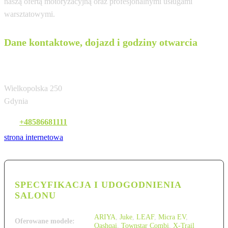
naszą ofertą motoryzacyjną oraz profesjonalnymi usługami
warsztatowymi.
Dane kontaktowe, dojazd i godziny otwarcia
KMJ
Wielkopolska 250
Gdynia
Tel:
+48586681111
strona internetowa
SPECYFIKACJA I UDOGODNIENIA
SALONU
ARIYA
,
Juke
,
LEAF
,
Micra EV
,
Oferowane modele:
Qashqai
,
Townstar Combi
,
X-Trail