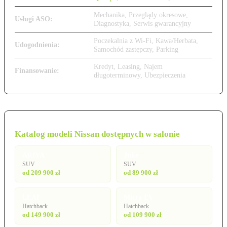
Mechanika, Przeglądy okresowe,
Usługi ASO:
Diagnostyka, Serwis gwarancyjny
Poczekalnia z Wi-Fi, Kawa/Herbata,
Udogodnienia:
Samochód zastępczy, Parking
Kredyt, Leasing, Najem
Finansowanie:
długoterminowy, Ubezpieczenia
Katalog modeli Nissan dostępnych w salonie
ARIYA
Juke
SUV
SUV
od 209 900 zł
od 89 900 zł
LEAF
Micra EV
Hatchback
Hatchback
od 149 900 zł
od 109 900 zł