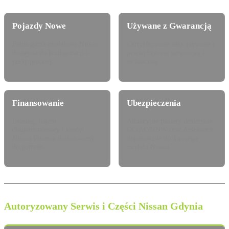
Pojazdy Nowe
Używane z Gwarancją
Pełna gama modelowa Nissan
Certyfikowane auta używane z
dostępna do konfiguracji i
pewną historią serwisową i
jazdy próbnej.
techniczną.
Finansowanie
Ubezpieczenia
Leasing, najem
Atrakcyjne pakiety dealerskie
długoterminowy i kredyt
OC/AC/NNW oraz Assistance
Nissan Finance dostosowany
dopasowane do Twojego
do potrzeb.
modelu Nissan.
Autoryzowany Serwis i Części Nissan Gdynia