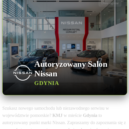
Dane ogólne
Autoryzowany Salon
Nissan
GDYNIA
Szukasz nowego samochodu lub niezawodnego serwisu w
województwie pomorskie?
KMJ
w mieście
Gdynia
to
autoryzowany punkt marki Nissan. Zapraszamy do zapoznania się z