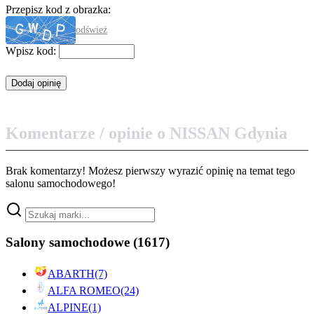
Przepisz kod z obrazka:
odśwież
Wpisz kod:
Komentarze / opinie o NISSAN Gdynia
Brak komentarzy! Możesz pierwszy wyrazić opinię na temat tego
salonu samochodowego!
Salony samochodowe
(1617)
ABARTH
(7)
ALFA ROMEO
(24)
ALPINE
(1)