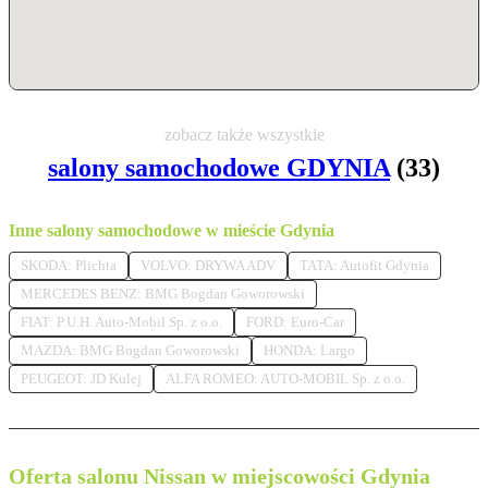
zobacz także wszystkie
salony samochodowe GDYNIA
(33)
Inne salony samochodowe w mieście Gdynia
SKODA: Plichta
VOLVO: DRYWA ADV
TATA: Autofit Gdynia
MERCEDES BENZ: BMG Bogdan Goworowski
FIAT: P.U.H. Auto-Mobil Sp. z o.o.
FORD: Euro-Car
MAZDA: BMG Bogdan Goworowski
HONDA: Largo
PEUGEOT: JD Kulej
ALFA ROMEO: AUTO-MOBIL Sp. z o.o.
Oferta salonu Nissan w miejscowości Gdynia