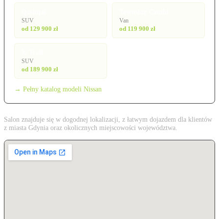
Qashqai
Townstar Combi
SUV
Van
od 129 900 zł
od 119 900 zł
X-Trail
SUV
od 189 900 zł
→ Pełny katalog modeli Nissan
Salon znajduje się w dogodnej lokalizacji, z łatwym dojazdem dla klientów
z miasta Gdynia oraz okolicznych miejscowości województwa.