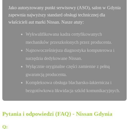
Jako autoryzowany punkt serwisowy (ASO), salon w Gdynia
zapewnia najwyższy standard obsługi technicznej dla
właścicieli aut marki Nissan. Nasze atuty:
Wykwalifikowana kadra certyfikowanych
mechaników przeszkolonych przez producenta.
Najnowocześniejsza diagnostyka komputerowa i
narzędzia dedykowane Nissan.
Wyłącznie oryginalne części zamienne z pełną
gwarancją producenta.
Kompleksowa obsługa blacharsko-lakiernicza i
bezgotówkowa likwidacja szkód komunikacyjnych.
Pytania i odpowiedzi (FAQ) - Nissan Gdynia
Q:
Czy Autoryzowana Stacja Obsługi (ASO) KMJ