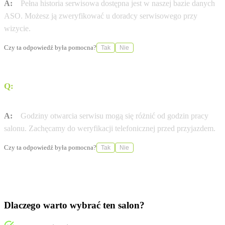
A:
Pełna historia serwisowa dostępna jest w naszej bazie danych
ASO. Możesz ją zweryfikować u doradcy serwisowego przy
wizycie.
Czy ta odpowiedź była pomocna?
Tak
Nie
Q:
W jakich godzinach otwarty jest serwis Nissan w
mieście Gdynia?
A:
Godziny otwarcia serwisu mogą się różnić od godzin pracy
salonu. Zachęcamy do weryfikacji telefonicznej przed przyjazdem.
Czy ta odpowiedź była pomocna?
Tak
Nie
Dlaczego warto wybrać ten salon?