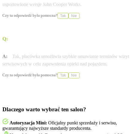
usportowione wersje John Cooper Works.
Czy ta odpowiedź była pomocna?
Tak
Nie
Q:
Czy w salonie można serwisować samochód marki
MINI?
A:
Tak, placówka umożliwia szybkie umawianie terminów wizyt
serwisowych w celu zapewnienia opieki nad pojazdem.
Czy ta odpowiedź była pomocna?
Tak
Nie
Dlaczego warto wybrać ten salon?
Autoryzacja Mini:
Oficjalny punkt sprzedaży i serwisu,
gwarantujący najwyższe standardy producenta.