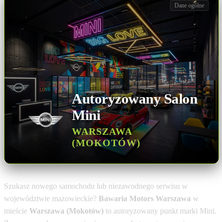
Dane ogólne
Autoryzowany Salon
Mini
WARSZAWA
(MOKOTÓW)
Szukasz nowego samochodu lub niezawodnego serwisu w
województwie mazowieckie?
Bawaria Motors Warszawa
w
mieście
Warszawa (Mokotów)
to autoryzowany punkt marki Mini.