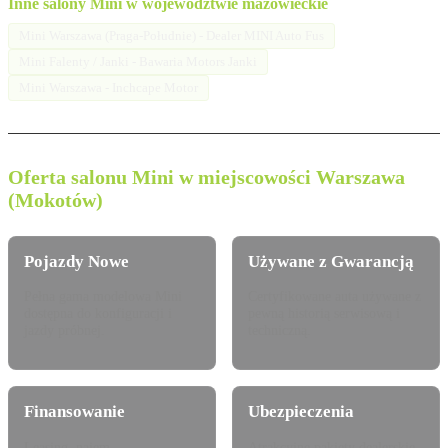
Inne salony Mini w województwie mazowieckie
Mini Warszawa (Praga-Południe) - Dealer MINI Auto Fus
Mini Falenty / Janki - Bawaria Motors Janki
Mini Warszawa - Inchcape Motor
Oferta salonu Mini w miejscowości Warszawa
(Mokotów)
Pojazdy Nowe
Używane z Gwarancją
Pełna gama modelowa Mini
Certyfikowane auta używane z
dostępna do konfiguracji i
pewną historią serwisową i
jazdy próbnej.
techniczną.
Finansowanie
Ubezpieczenia
Leasing, najem
Atrakcyjne pakiety dealerskie