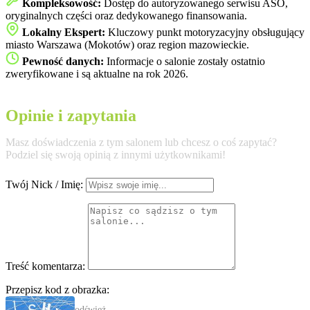
Kompleksowość:
Dostęp do autoryzowanego serwisu ASO,
oryginalnych części oraz dedykowanego finansowania.
Lokalny Ekspert:
Kluczowy punkt motoryzacyjny obsługujący
miasto Warszawa (Mokotów) oraz region mazowieckie.
Pewność danych:
Informacje o salonie zostały ostatnio
zweryfikowane i są aktualne na rok 2026.
Opinie i zapytania
Masz doświadczenia z tym salonem lub chcesz o coś zapytać?
Podziel się swoją opinią z innymi użytkownikami!
Twój Nick / Imię:
Treść komentarza:
Przepisz kod z obrazka:
odśwież