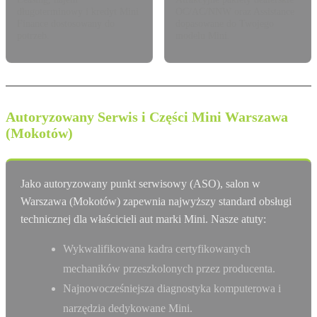
długoterminowy i kredyt Mini
OC/AC/NNW oraz Assistance
Finance dostosowany do
dopasowane do Twojego
potrzeb.
modelu Mini.
Autoryzowany Serwis i Części Mini Warszawa
(Mokotów)
Jako autoryzowany punkt serwisowy (ASO), salon w
Warszawa (Mokotów) zapewnia najwyższy standard obsługi
technicznej dla właścicieli aut marki Mini. Nasze atuty:
Wykwalifikowana kadra certyfikowanych
mechaników przeszkolonych przez producenta.
Najnowocześniejsza diagnostyka komputerowa i
narzędzia dedykowane Mini.