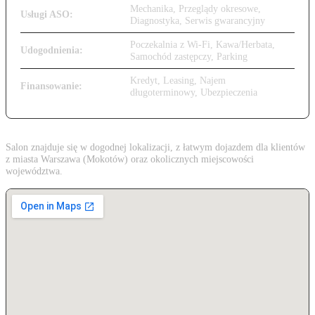
Mechanika, Przeglądy okresowe,
Usługi ASO:
Diagnostyka, Serwis gwarancyjny
Poczekalnia z Wi-Fi, Kawa/Herbata,
Udogodnienia:
Samochód zastępczy, Parking
Kredyt, Leasing, Najem
Finansowanie:
długoterminowy, Ubezpieczenia
Salon znajduje się w dogodnej lokalizacji, z łatwym dojazdem dla klientów
z miasta Warszawa (Mokotów) oraz okolicznych miejscowości
województwa.