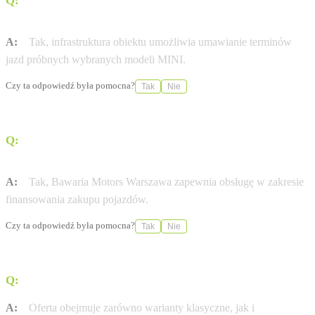
Q:
Czy w salonie Bawaria Motors można zamówić jazdę
próbną?
A:
Tak, infrastruktura obiektu umożliwia umawianie terminów
jazd próbnych wybranych modeli MINI.
Czy ta odpowiedź była pomocna?
Tak
Nie
Q:
Czy salon oferuje wsparcie w zakresie finansowania
zakupu samochodu?
A:
Tak, Bawaria Motors Warszawa zapewnia obsługę w zakresie
finansowania zakupu pojazdów.
Czy ta odpowiedź była pomocna?
Tak
Nie
Q:
Jakie wersje modeli MINI są dostępne w ofercie?
A:
Oferta obejmuje zarówno warianty klasyczne, jak i