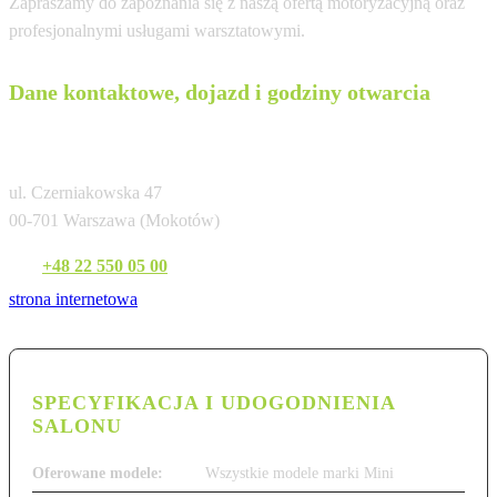
Zapraszamy do zapoznania się z naszą ofertą motoryzacyjną oraz
profesjonalnymi usługami warsztatowymi.
Dane kontaktowe, dojazd i godziny otwarcia
Bawaria Motors Warszawa
ul. Czerniakowska 47
00-701 Warszawa (Mokotów)
Tel:
+48 22 550 05 00
strona internetowa
SPECYFIKACJA I UDOGODNIENIA
SALONU
Oferowane modele:
Wszystkie modele marki Mini