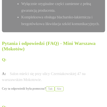
Wyłącznie oryginalne części zamienne z pełną
gwarancją producenta.
Kompleksowa obsługa blacharsko-lakiernicza i
bezgotówkowa likwidacja szkód komunikacyjnych.
Pytania i odpowiedzi (FAQ) - Mini Warszawa
(Mokotów)
Q:
Gdzie dokładnie znajduje się salon Bawaria Motors
MINI w Warszawie?
A:
Salon mieści się przy ulicy Czerniakowskiej 47 na
warszawskim Mokotowie.
Czy ta odpowiedź była pomocna?
Tak
Nie