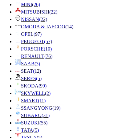
MINI
(26)
MITSUBISHI
(22)
NISSAN
(22)
OMODA & JAECOO
(14)
OPEL
(97)
PEUGEOT
(57)
PORSCHE
(10)
RENAULT
(76)
SAAB
(3)
SEAT
(12)
SERES
(5)
SKODA
(99)
SKYWELL
(2)
SMART
(11)
SSANGYONG
(19)
SUBARU
(31)
SUZUKI
(55)
TATA
(5)
TESLA
(5)