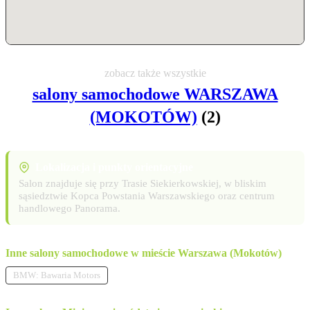
zobacz także wszystkie
salony samochodowe WARSZAWA
(MOKOTÓW)
(2)
Lokalizacja i punkty orientacyjne
Salon znajduje się przy Trasie Siekierkowskiej, w bliskim
sąsiedztwie Kopca Powstania Warszawskiego oraz centrum
handlowego Panorama.
Inne salony samochodowe w mieście Warszawa (Mokotów)
BMW: Bawaria Motors