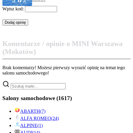
Wpisz kod:
Komentarze / opinie o MINI Warszawa
(Mokotów)
Brak komentarzy! Możesz pierwszy wyrazić opinię na temat tego
salonu samochodowego!
Salony samochodowe
(1617)
ABARTH
(7)
ALFA ROMEO
(24)
ALPINE
(1)
AUDI
(14)