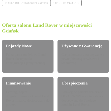
FORD: BIG-Autohandel Gdańsk
OPEL: KONOCAR
Oferta salonu Land Rover w miejscowości
Gdańsk
Pojazdy Nowe
Używane z Gwarancją
Pełna gama modelowa Land
Certyfikowane auta używane z
Rover dostępna do
pewną historią serwisową i
konfiguracji i jazdy próbnej.
techniczną.
Finansowanie
Ubezpieczenia
Leasing, najem
Atrakcyjne pakiety dealerskie
długoterminowy i kredyt Land
OC/AC/NNW oraz Assistance
Rover Finance dostosowany do
dopasowane do Twojego
potrzeb.
modelu Land Rover.