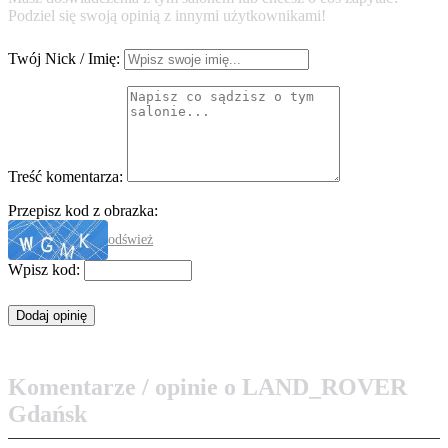
Podziel się swoją opinią z innymi użytkownikami!
Twój Nick / Imię:
Treść komentarza:
Przepisz kod z obrazka:
odśwież
Wpisz kod:
Komentarze / opinie o LAND_ROVER
Gdańsk