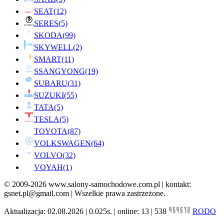
SEAT
(12)
SERES
(5)
SKODA
(99)
SKYWELL
(2)
SMART
(11)
SSANGYONG
(19)
SUBARU
(31)
SUZUKI
(55)
TATA
(5)
TESLA
(5)
TOYOTA
(87)
VOLKSWAGEN
(64)
VOLVO
(32)
VOYAH
(1)
© 2009-2026 www.salony-samochodowe.com.pl | kontakt:
gsnet.pl@gmail.com | Wszelkie prawa zastrzeżone.
Aktualizacja: 02.08.2026 | 0.025s. | online: 13 | 538
RODO