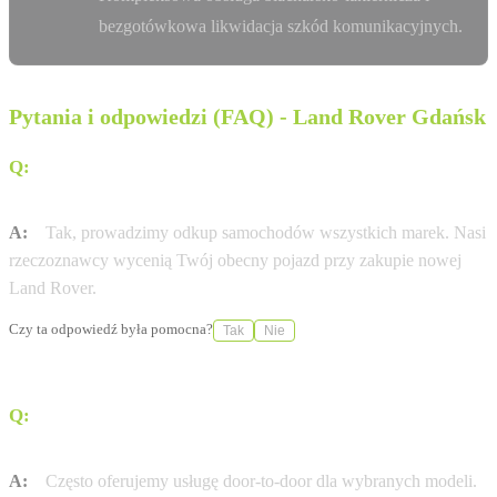
bezgotówkowa likwidacja szkód komunikacyjnych.
Pytania i odpowiedzi (FAQ) - Land Rover Gdańsk
Q:
Czy mogę zostawić swój obecny samochód w
rozliczeniu?
A:
Tak, prowadzimy odkup samochodów wszystkich marek. Nasi
rzeczoznawcy wycenią Twój obecny pojazd przy zakupie nowej
Land Rover.
Czy ta odpowiedź była pomocna?
Tak
Nie
Q:
Czy Land Rover British Auto Zdunek Gdańsk oferuje
dostawę pod dom (door-to-door)?
A:
Często oferujemy usługę door-to-door dla wybranych modeli.