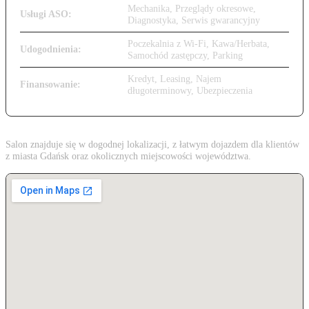
Mechanika, Przeglądy okresowe,
Usługi ASO:
Diagnostyka, Serwis gwarancyjny
Poczekalnia z Wi-Fi, Kawa/Herbata,
Udogodnienia:
Samochód zastępczy, Parking
Kredyt, Leasing, Najem
Finansowanie:
długoterminowy, Ubezpieczenia
Salon znajduje się w dogodnej lokalizacji, z łatwym dojazdem dla klientów
z miasta Gdańsk oraz okolicznych miejscowości województwa.