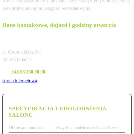
Rover. Zapraszamy do zapoznania się z naszą ofertą motoryzacyjną
oraz profesjonalnymi usługami warsztatowymi.
Dane kontaktowe, dojazd i godziny otwarcia
Land Rover British Auto Zdunek Gdańsk
al. Grunwaldzka 241
80-244 Gdańsk
Tel:
+48 58 350 90 00
strona internetowa
SPECYFIKACJA I UDOGODNIENIA
SALONU
Oferowane modele:
Wszystkie modele marki Land Rover