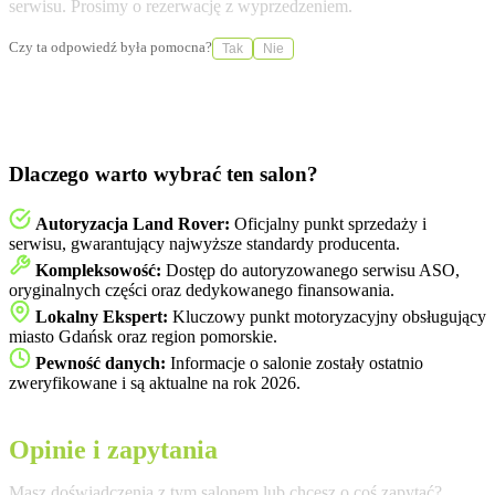
serwisu. Prosimy o rezerwację z wyprzedzeniem.
Czy ta odpowiedź była pomocna?
Tak
Nie
Dlaczego warto wybrać ten salon?
Autoryzacja Land Rover:
Oficjalny punkt sprzedaży i
serwisu, gwarantujący najwyższe standardy producenta.
Kompleksowość:
Dostęp do autoryzowanego serwisu ASO,
oryginalnych części oraz dedykowanego finansowania.
Lokalny Ekspert:
Kluczowy punkt motoryzacyjny obsługujący
miasto Gdańsk oraz region pomorskie.
Pewność danych:
Informacje o salonie zostały ostatnio
zweryfikowane i są aktualne na rok 2026.
Opinie i zapytania
Masz doświadczenia z tym salonem lub chcesz o coś zapytać?