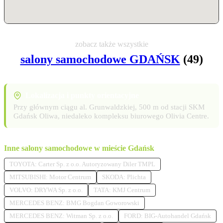
zobacz także wszystkie
salony samochodowe GDAŃSK
(49)
Lokalizacja i punkty orientacyjne
Przy głównym ciągu al. Grunwaldzkiej, 500 m od stacji SKM
Gdańsk Oliwa, niedaleko kompleksu biurowego Olivia Centre.
Inne salony samochodowe w mieście Gdańsk
TOYOTA: Carter Sp. z o.o. Autoryzowany Diler TMPL
MITSUBISHI: Motor Centrum
SKODA: Plichta
VOLVO: DRYWA Sp. z o.o.
TATA: KMJ Centrum
MERCEDES BENZ: BMG Bogdan Goworowski
MERCEDES BENZ: Witman Sp. z o.o.
FORD: BIG-Autohandel Gdańsk