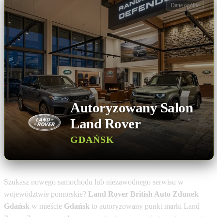
Dane ogólne
Autoryzowany Salon
Land Rover
GDAŃSK
Szukasz nowego samochodu lub niezawodnego serwisu w
województwie pomorskie?
Land Rover British Auto Zdunek
Gdańsk
w mieście
Gdańsk
to autoryzowany punkt marki Land