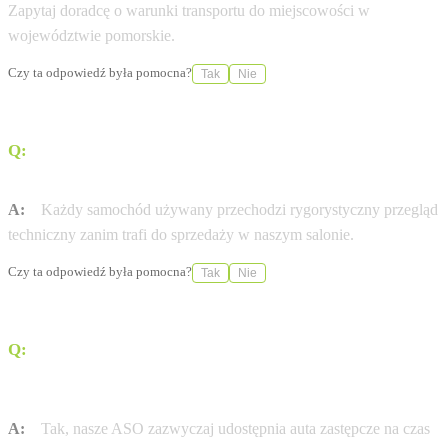
Zapytaj doradcę o warunki transportu do miejscowości w
województwie pomorskie.
Czy ta odpowiedź była pomocna?
Tak
Nie
Q:
Czy auta używane w Land Rover British Auto Zdunek
Gdańsk mają certyfikat jakości?
A:
Każdy samochód używany przechodzi rygorystyczny przegląd
techniczny zanim trafi do sprzedaży w naszym salonie.
Czy ta odpowiedź była pomocna?
Tak
Nie
Q:
Czy Autoryzowana Stacja Obsługi (ASO) Land Rover
British Auto Zdunek Gdańsk oferuje samochody
zastępcze?
A:
Tak, nasze ASO zazwyczaj udostępnia auta zastępcze na czas