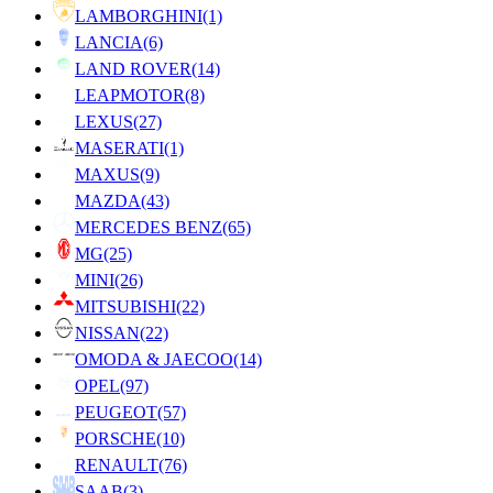
LAMBORGHINI
(1)
LANCIA
(6)
LAND ROVER
(14)
LEAPMOTOR
(8)
LEXUS
(27)
MASERATI
(1)
MAXUS
(9)
MAZDA
(43)
MERCEDES BENZ
(65)
MG
(25)
MINI
(26)
MITSUBISHI
(22)
NISSAN
(22)
OMODA & JAECOO
(14)
OPEL
(97)
PEUGEOT
(57)
PORSCHE
(10)
RENAULT
(76)
SAAB
(3)