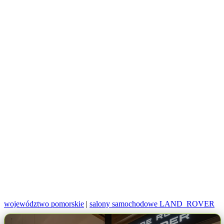
województwo pomorskie
|
salony samochodowe LAND_ROVER