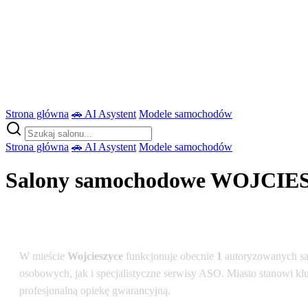
Strona główna
🚗 AI Asystent
Modele samochodów
Strona główna
🚗 AI Asystent
Modele samochodów
Salony samochodowe WOJCIE
Podsumowanie dla lokalizacji: Wojcieszyce
W mieście
Wojcieszyce
funkcjonuje obecnie
1
autoryzowanych sa
osobowych, jak i specjalistyczne serwisy ASO. Miasto stanowi kl
profesjonalną opiekę gwarancyjną.