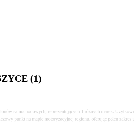
SZYCE (1)
lonów samochodowych, reprezentujących
1
różnych marek. Użytkowni
uczowy punkt na mapie motoryzacyjnej regionu, oferując pełen zakres 