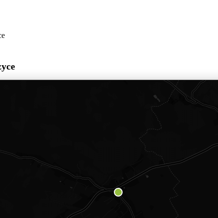
ce
zyce