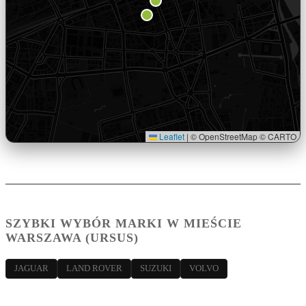
Leaflet
|
© OpenStreetMap © CARTO
SZYBKI WYBÓR MARKI W MIEŚCIE
WARSZAWA (URSUS)
JAGUAR
LAND ROVER
SUZUKI
VOLVO