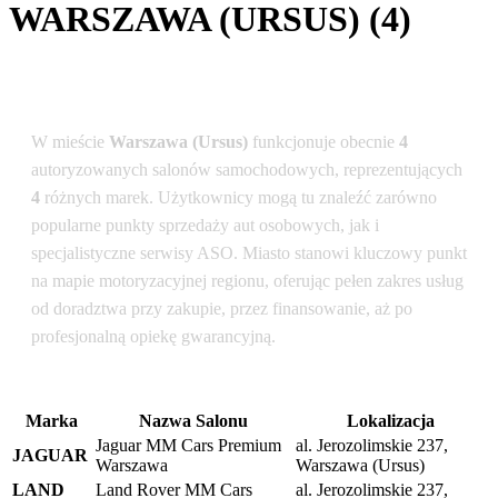
WARSZAWA (URSUS) (4)
Podsumowanie dla lokalizacji: Warszawa (Ursus)
W mieście
Warszawa (Ursus)
funkcjonuje obecnie
4
autoryzowanych salonów samochodowych, reprezentujących
4
różnych marek. Użytkownicy mogą tu znaleźć zarówno
popularne punkty sprzedaży aut osobowych, jak i
specjalistyczne serwisy ASO. Miasto stanowi kluczowy punkt
na mapie motoryzacyjnej regionu, oferując pełen zakres usług
od doradztwa przy zakupie, przez finansowanie, aż po
profesjonalną opiekę gwarancyjną.
Marka
Nazwa Salonu
Lokalizacja
Jaguar MM Cars Premium
al. Jerozolimskie 237,
JAGUAR
Warszawa
Warszawa (Ursus)
LAND
Land Rover MM Cars
al. Jerozolimskie 237,