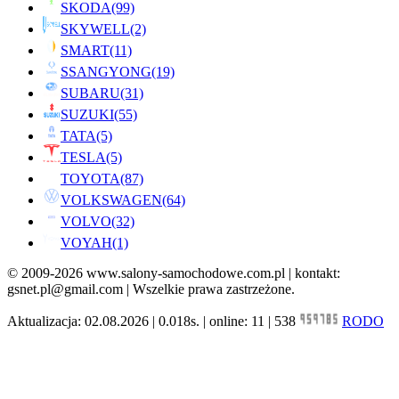
SKODA
(99)
SKYWELL
(2)
SMART
(11)
SSANGYONG
(19)
SUBARU
(31)
SUZUKI
(55)
TATA
(5)
TESLA
(5)
TOYOTA
(87)
VOLKSWAGEN
(64)
VOLVO
(32)
VOYAH
(1)
© 2009-2026 www.salony-samochodowe.com.pl | kontakt:
gsnet.pl@gmail.com | Wszelkie prawa zastrzeżone.
Aktualizacja: 02.08.2026 | 0.018s. | online: 11 | 538
RODO