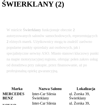
ŚWIERKLANY (2)
Podsumowanie dla lokalizacji: Świerklany
W mieście
Świerklany
funkcjonuje obecnie
2
autoryzowanych salonów samochodowych, reprezentujących
2
różnych marek. Użytkownicy mogą tu znaleźć zarówno
popularne punkty sprzedaży aut osobowych, jak i
specjalistyczne serwisy ASO. Miasto stanowi kluczowy punkt
na mapie motoryzacyjnej regionu, oferując pełen zakres usług
od doradztwa przy zakupie, przez finansowanie, aż po
profesjonalną opiekę gwarancyjną.
Marka
Nazwa Salonu
Lokalizacja
MERCEDES
Inter-Car Silesia
ul. Żorska 39,
BENZ
Świerklany
Świerklany
Inter-Car Silesia
ul. Żorska 39,