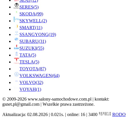
SEAT
(12)
SERES
(5)
SKODA
(99)
SKYWELL
(2)
SMART
(11)
SSANGYONG
(19)
SUBARU
(31)
SUZUKI
(55)
TATA
(5)
TESLA
(5)
TOYOTA
(87)
VOLKSWAGEN
(64)
VOLVO
(32)
VOYAH
(1)
© 2009-2026 www.salony-samochodowe.com.pl | kontakt:
gsnet.pl@gmail.com | Wszelkie prawa zastrzeżone.
Aktualizacja: 02.08.2026 | 0.021s. | online: 16 | 3400
RODO