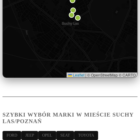
Leaflet
|
© OpenStreetMap © CARTO
SZYBKI WYBÓR MARKI W MIEŚCIE SUCHY
LAS/POZNAŃ
FORD
JEEP
OPEL
SEAT
TOYOTA