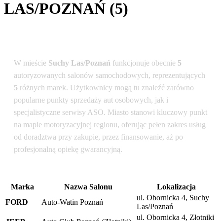
LAS/POZNAŃ (5)
Podsumowanie dla lokalizacji: Suchy Las/Poznań
W mieście
Suchy Las/Poznań
funkcjonuje obecnie
5
autoryzowanych salonów samochodowych, reprezentujących
5
różnych marek. Użytkownicy mogą tu znaleźć zarówno
popularne punkty sprzedaży aut osobowych, jak i
specjalistyczne serwisy ASO. Miasto stanowi kluczowy punkt
na mapie motoryzacyjnej regionu, oferując pełen zakres usług
od doradztwa przy zakupie, przez finansowanie, aż po
profesjonalną opiekę gwarancyjną.
Marka
Nazwa Salonu
Lokalizacja
ul. Obornicka 4, Suchy
FORD
Auto-Watin Poznań
Las/Poznań
ul. Obornicka 4, Złotniki