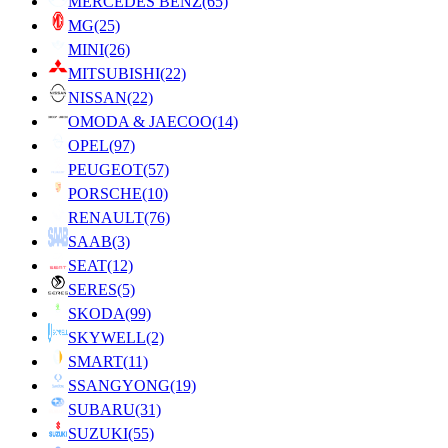
MERCEDES BENZ
(65)
MG
(25)
MINI
(26)
MITSUBISHI
(22)
NISSAN
(22)
OMODA & JAECOO
(14)
OPEL
(97)
PEUGEOT
(57)
PORSCHE
(10)
RENAULT
(76)
SAAB
(3)
SEAT
(12)
SERES
(5)
SKODA
(99)
SKYWELL
(2)
SMART
(11)
SSANGYONG
(19)
SUBARU
(31)
SUZUKI
(55)