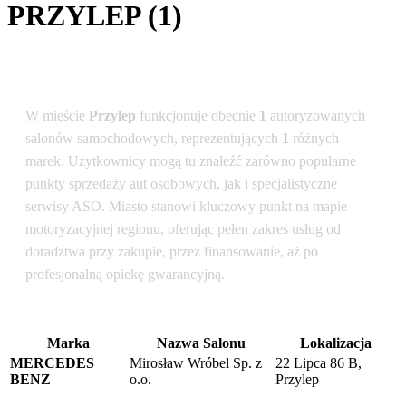
PRZYLEP (1)
Podsumowanie dla lokalizacji: Przylep
W mieście
Przylep
funkcjonuje obecnie
1
autoryzowanych
salonów samochodowych, reprezentujących
1
różnych
marek. Użytkownicy mogą tu znaleźć zarówno popularne
punkty sprzedaży aut osobowych, jak i specjalistyczne
serwisy ASO. Miasto stanowi kluczowy punkt na mapie
motoryzacyjnej regionu, oferując pełen zakres usług od
doradztwa przy zakupie, przez finansowanie, aż po
profesjonalną opiekę gwarancyjną.
Marka
Nazwa Salonu
Lokalizacja
MERCEDES
Mirosław Wróbel Sp. z
22 Lipca 86 B,
BENZ
o.o.
Przylep