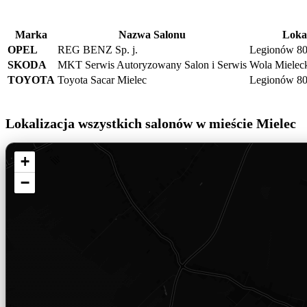
Marka
Nazwa Salonu
Lokal
OPEL
REG BENZ Sp. j.
Legionów 80
SKODA
MKT Serwis Autoryzowany Salon i Serwis
Wola Mieleck
TOYOTA
Toyota Sacar Mielec
Legionów 80
Lokalizacja wszystkich salonów w mieście Mielec
+
−