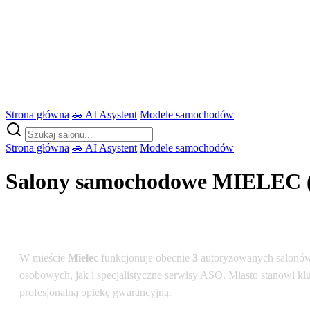
Strona główna
🚗 AI Asystent
Modele samochodów
Strona główna
🚗 AI Asystent
Modele samochodów
Salony samochodowe MIELEC 
Podsumowanie dla lokalizacji: Mielec
W mieście
Mielec
funkcjonuje obecnie
3
autoryzowanych salonów
osobowych, jak i specjalistyczne serwisy ASO. Miasto stanowi kl
profesjonalną opiekę gwarancyjną.