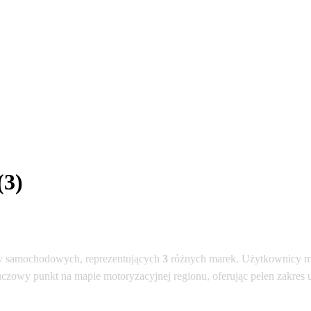
(3)
 samochodowych, reprezentujących
3
różnych marek. Użytkownicy mo
uczowy punkt na mapie motoryzacyjnej regionu, oferując pełen zakres 