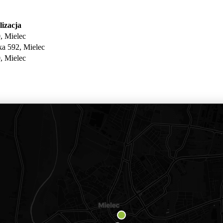
izacja
, Mielec
a 592, Mielec
, Mielec