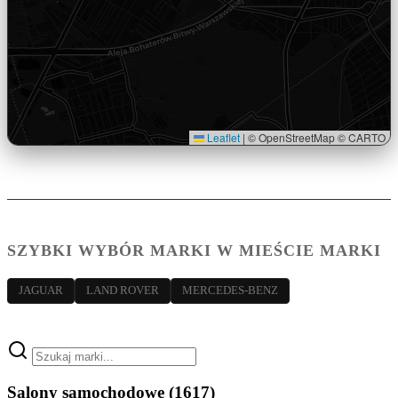
Leaflet
|
© OpenStreetMap © CARTO
SZYBKI WYBÓR MARKI W MIEŚCIE MARKI
JAGUAR
LAND ROVER
MERCEDES-BENZ
Salony samochodowe
(1617)