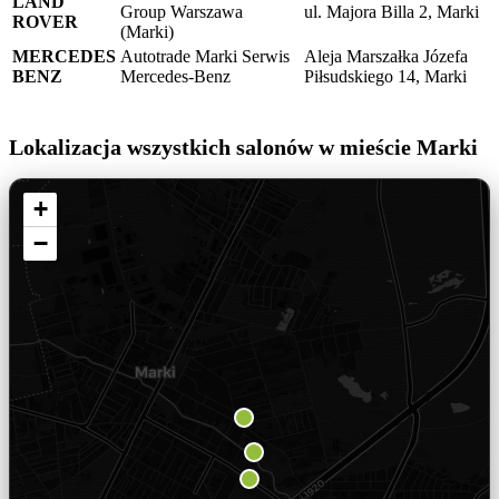
LAND
Group Warszawa
ul. Majora Billa 2, Marki
ROVER
(Marki)
MERCEDES
Autotrade Marki Serwis
Aleja Marszałka Józefa
BENZ
Mercedes-Benz
Piłsudskiego 14, Marki
Lokalizacja wszystkich salonów w mieście Marki
+
−