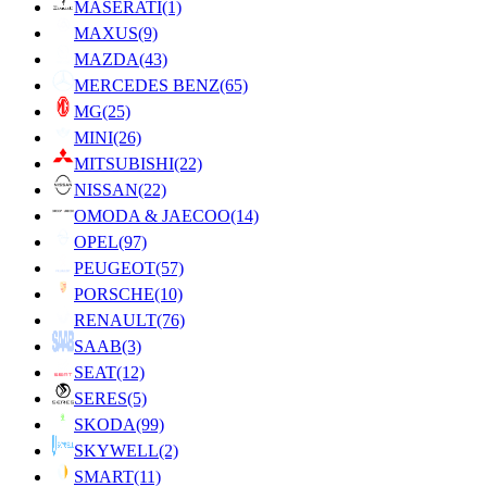
MASERATI
(1)
MAXUS
(9)
MAZDA
(43)
MERCEDES BENZ
(65)
MG
(25)
MINI
(26)
MITSUBISHI
(22)
NISSAN
(22)
OMODA & JAECOO
(14)
OPEL
(97)
PEUGEOT
(57)
PORSCHE
(10)
RENAULT
(76)
SAAB
(3)
SEAT
(12)
SERES
(5)
SKODA
(99)
SKYWELL
(2)
SMART
(11)