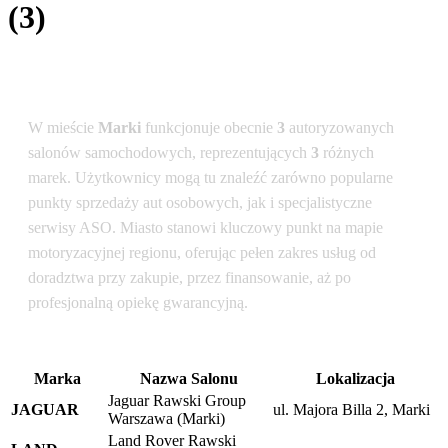
(3)
Podsumowanie dla lokalizacji: Marki
W mieście
Marki
funkcjonuje obecnie
3
autoryzowanych
salonów samochodowych, reprezentujących
3
różnych
marek. Użytkownicy mogą tu znaleźć zarówno popularne
punkty sprzedaży aut osobowych, jak i specjalistyczne
serwisy ASO. Miasto stanowi kluczowy punkt na mapie
motoryzacyjnej regionu, oferując pełen zakres usług od
doradztwa przy zakupie, przez finansowanie, aż po
profesjonalną opiekę gwarancyjną.
Marka
Nazwa Salonu
Lokalizacja
Jaguar Rawski Group
JAGUAR
ul. Majora Billa 2, Marki
Warszawa (Marki)
Land Rover Rawski