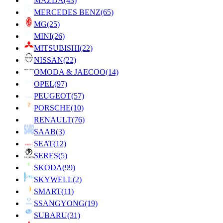
MAZDA
(43)
MERCEDES BENZ
(65)
MG
(25)
MINI
(26)
MITSUBISHI
(22)
NISSAN
(22)
OMODA & JAECOO
(14)
OPEL
(97)
PEUGEOT
(57)
PORSCHE
(10)
RENAULT
(76)
SAAB
(3)
SEAT
(12)
SERES
(5)
SKODA
(99)
SKYWELL
(2)
SMART
(11)
SSANGYONG
(19)
SUBARU
(31)