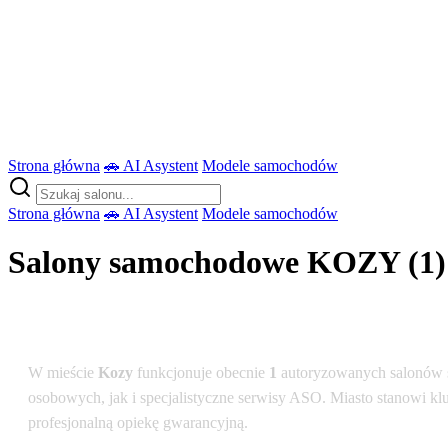
Strona główna
🚗 AI Asystent
Modele samochodów
Strona główna
🚗 AI Asystent
Modele samochodów
Salony samochodowe KOZY (1)
Podsumowanie dla lokalizacji: Kozy
W mieście
Kozy
funkcjonuje obecnie
1
autoryzowanych salonów 
osobowych, jak i specjalistyczne serwisy ASO. Miasto stanowi kl
profesjonalną opiekę gwarancyjną.